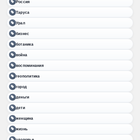
Россия
Таруса
Урал
бизнес
ботаника
война
воспоминания
геополитика
город
деньги
дети
женщина
жизнь
здоровье