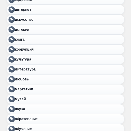
интернет
искусство
история
книга
коррупция
культура
литература
любовь
маркетинг
музей
наука
образование
обучение