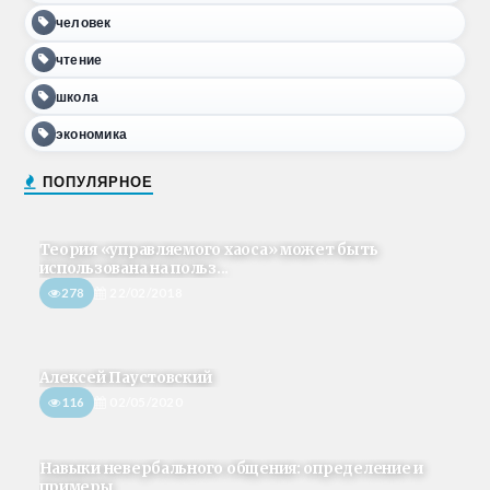
человек
чтение
школа
экономика
ПОПУЛЯРНОЕ
Теория «управляемого хаоса» может быть
использована на польз...
278
22/02/2018
Алексей Паустовский
116
02/05/2020
Навыки невербального общения: определение и
примеры