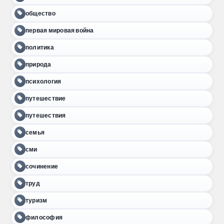
общество
первая мировая война
политика
природа
психология
путешествие
путешествия
семья
сми
сочинение
труд
туризм
философия