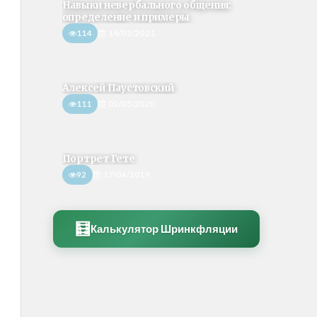
Навыки невербального общения:
определение и примеры
114
14/02/2021
Алексей Паустовский
111
02/05/2020
Портрет Гете
92
17/04/2019
🧮
Калькулятор Шринкфляции