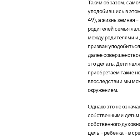
Таким образом, само
уподобившись в этом Б
49), а жизнь земная 
родителей семья явл
между родителями и д
призван уподобиться
далее совершенствов
это делать. Дети яв
приобретаем такие н
впоследствии мы мож
окружением.
Однако это не означа
собственными детьми
собственного духовн
цель – ребенка – в с