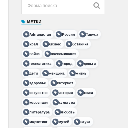
МЕТКИ
Афганистан
Россия
Таруса
Урал
бизнес
ботаника
война
воспоминания
геополитика
город
деньги
дети
женщина
жизнь
здоровье
интернет
искусство
история
книга
коррупция
культура
литература
любовь
маркетинг
музей
наука