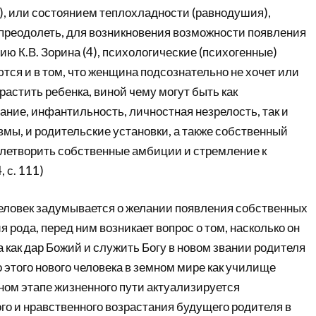
7), или состоянием теплохладности (равнодушия),
преодолеть, для возникновения возможности появления
ию К.В. Зорина (4), психологические (психогенные)
тся и в том, что женщина подсознательно не хочет или
ырастить ребенка, виной чему могут быть как
ние, инфантильность, личностная незрелость, так и
мы, и родительские установки, а также собственный
влетворить собственные амбиции и стремление к
, с. 111)
 человек задумывается о желании появления собственных
я рода, перед ним возникает вопрос о том, насколько он
а как дар Божий и служить Богу в новом звании родителя
этого нового человека в земном мире как училище
ном этапе жизненного пути актуализируется
го и нравственного возрастания будущего родителя в