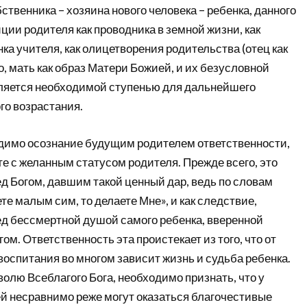
бственника – хозяина нового человека – ребенка, данного
ции родителя как проводника в земной жизни, как
нка учителя, как олицетворения родительства (отец как
, мать как образ Матери Божией, и их безусловной
вляется необходимой ступенью для дальнейшего
го возрастания.
одимо осознание будущим родителем ответственности,
е с желанным статусом родителя. Прежде всего, это
д Богом, давшим такой ценный дар, ведь по словам
те малым сим, то делаете Мне», и как следствие,
ед бессмертной душой самого ребенка, вверенной
м. Ответственность эта проистекает из того, что от
воспитания во многом зависит жизнь и судьба ребенка.
волю Всеблагого Бога, необходимо признать, что у
й несравнимо реже могут оказаться благочестивые