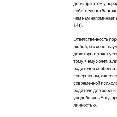
дети, при этом у нер
собственного благоче
чем нам напоминает в
14)).
Ответственность пор
любой, кто хочет нау
до которого хочет ус
тому, чему хочет, а л
родителей особенно 
совершенны, как сове
современной психоло
родителя для ребенка
уподобляясь Богу, пр
личностью.