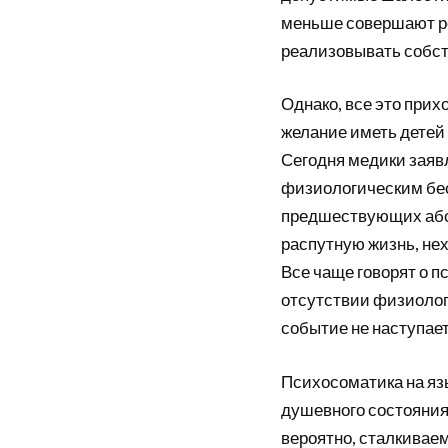
меньше совершают ро
реализовывать собст
Однако, все это прих
желание иметь детей
Сегодня медики заяв
физиологическим бес
предшествующих абор
распутную жизнь, нех
Все чаще говорят о п
отсутствии физиолог
событие не наступает
Психосоматика на яз
душевного состояния 
вероятно, сталкива