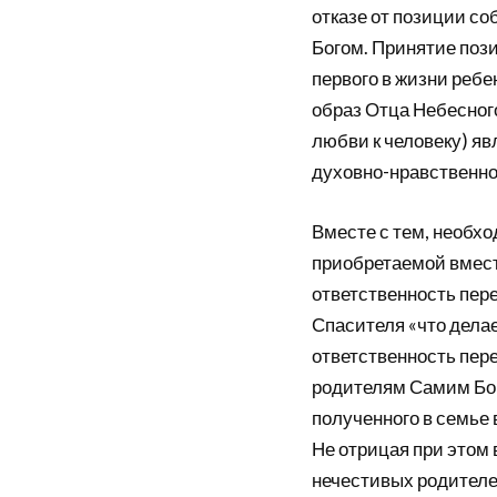
отказе от позиции со
Богом. Принятие пози
первого в жизни ребе
образ Отца Небесного
любви к человеку) я
духовно-нравственно
Вместе с тем, необх
приобретаемой вмест
ответственность пере
Спасителя «что делае
ответственность пер
родителям Самим Бого
полученного в семье 
Не отрицая при этом 
нечестивых родителе