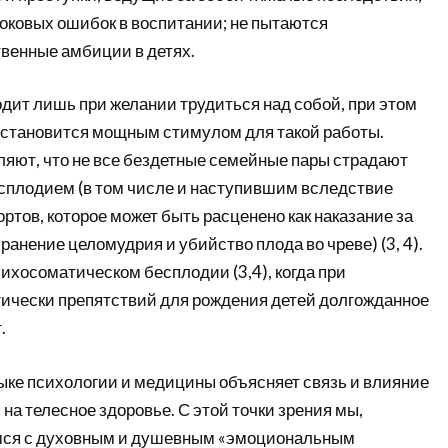
ковых ошибок в воспитании; не пытаются
венные амбиции в детях.
одит лишь при желании трудиться над собой, при этом
 становится мощным стимулом для такой работы.
ляют, что не все бездетные семейные пары страдают
плодием (в том числе и наступившим вследствие
тов, которое может быть расценено как наказание за
ранение целомудрия и убийство плода во чреве) (3, 4).
сихосоматическом бесплодии (3,4), когда при
ически препятствий для рождения детей долгожданное
.
ыке психологии и медицины объясняет связь и влияние
на телесное здоровье. С этой точки зрения мы,
емся с духовным и душевным «эмоциональным