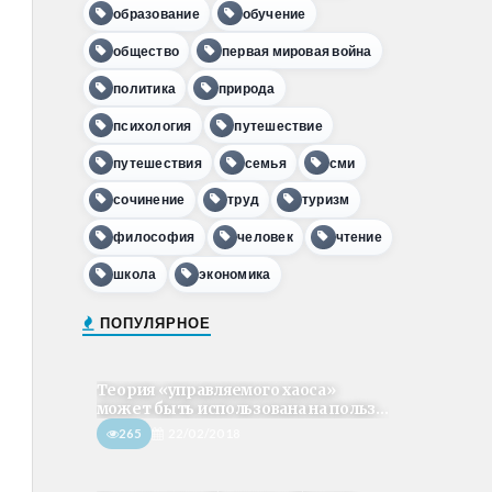
образование
обучение
общество
первая мировая война
политика
природа
психология
путешествие
путешествия
семья
сми
сочинение
труд
туризм
философия
человек
чтение
школа
экономика
ПОПУЛЯРНОЕ
Теория «управляемого хаоса»
может быть использована на польз...
265
22/02/2018