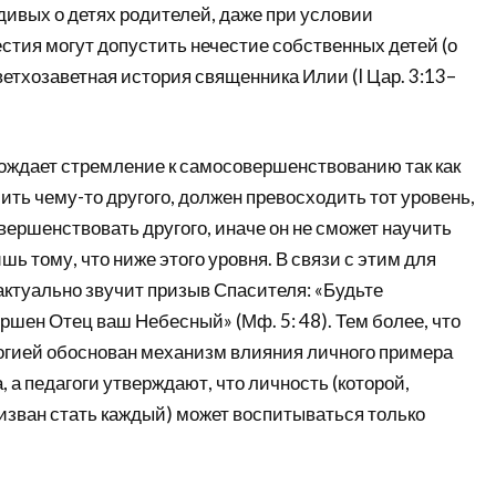
адивых о детях родителей, даже при условии
стия могут допустить нечестие собственных детей (о
етхозаветная история священника Илии (I Цар. 3:13–
ождает стремление к самосовершенствованию так как
чить чему-то другого, должен превосходить тот уровень,
овершенствовать другого, иначе он не сможет научить
ишь тому, что ниже этого уровня. В связи с этим для
актуально звучит призыв Спасителя: «Будьте
ршен Отец ваш Небесный» (Мф. 5: 48). Тем более, что
гией обоснован механизм влияния личного примера
, а педагоги утверждают, что личность (которой,
изван стать каждый) может воспитываться только