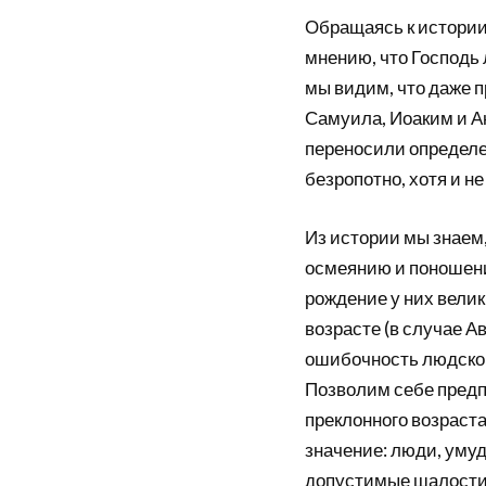
Обращаясь к истории
мнению, что Господь
мы видим, что даже п
Самуила, Иоаким и А
переносили определе
безропотно, хотя и не
Из истории мы знаем,
осмеянию и поношени
рождение у них велик
возрасте (в случае А
ошибочность людског
Позволим себе предп
преклонного возраста
значение: люди, уму
допустимые шалости 