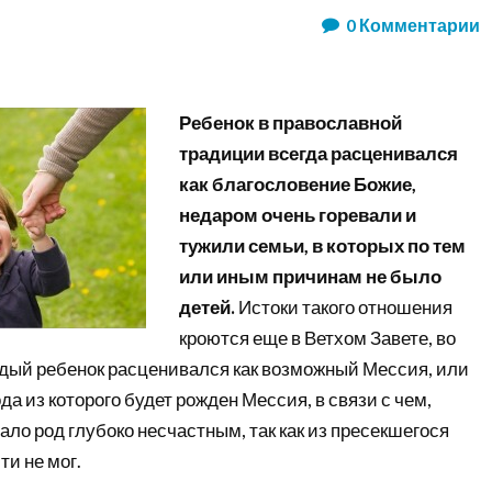
0
Комментарии
Ребенок в православной
традиции всегда расценивался
как благословение Божие,
недаром очень горевали и
тужили семьи, в которых по тем
или иным причинам не было
детей.
Истоки такого отношения
кроются еще в Ветхом Завете, во
ждый ребенок расценивался как возможный Мессия, или
да из которого будет рожден Мессия, в связи с чем,
ало род глубоко несчастным, так как из пресекшегося
и не мог.