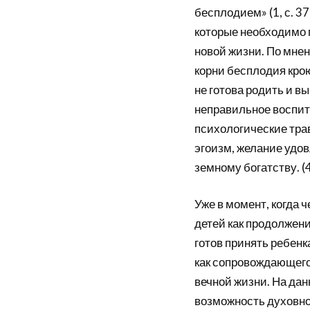
бесплодием» (1, с. 3
которые необходимо 
новой жизни. По мнен
корни бесплодия крою
не готова родить и в
неправильное воспита
психологические трав
эгоизм, желание удо
земному богатству. (4
Уже в момент, когда
детей как продолжени
готов принять ребенк
как сопровождающего 
вечной жизни. На дан
возможность духовно