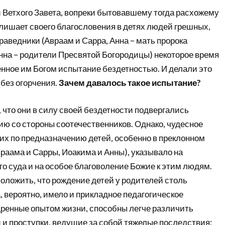
 Ветхого Завета, вопреки бытовавшему тогда расхожему
 лишает своего благословения в детях людей грешных,
раведники (Авраам и Сарра, Анна – мать пророка
нна – родители Пресвятой Богородицы) некоторое время
нное им Богом испытание бездетностью. И делали это
 без огорчения.
Зачем давалось такое испытание?
 что они в силу своей бездетности подвергались
ю со стороны соотечественников. Однако, чудесное
их по предназначению детей, особенно в преклонном
враама и Сарры, Иоакима и Анны), указывало на
о суда и на особое благоволение Божие к этим людям.
оложить, что рождение детей у родителей столь
, вероятно, имело и прикладное педагогическое
дренные опытом жизни, способны легче различить
и проступки, ведущие за собой тяжелые последствия;