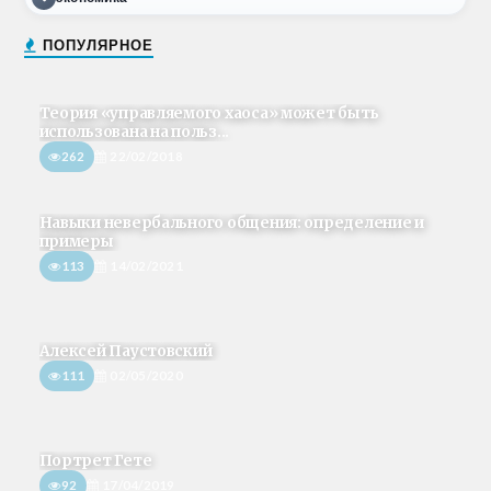
ПОПУЛЯРНОЕ
Теория «управляемого хаоса» может быть
использована на польз...
262
22/02/2018
Навыки невербального общения: определение и
примеры
113
14/02/2021
Алексей Паустовский
111
02/05/2020
Портрет Гете
92
17/04/2019