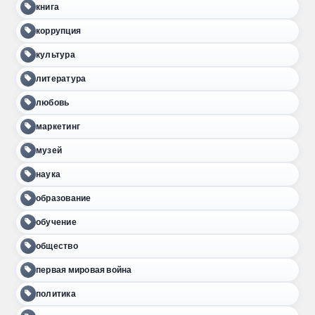
книга
коррупция
культура
литература
любовь
маркетинг
музей
наука
образование
обучение
общество
первая мировая война
политика