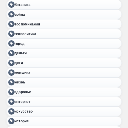
ботаника
война
воспоминания
геополитика
город
деньги
дети
женщина
жизнь
здоровье
интернет
искусство
история