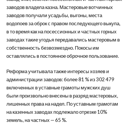
заводов владела казна. Мастеровые вотчинных
заводов получали усадьбы, выгоны, места
водопоев за оброк с правом последующего выкупа,
в то время как на посессионных и частных горных
заводах такие угодья передавались мастеровым в
собственность безвозмездно. Покосы им
оставлялись в постоянное оброчное пользование.
Реформа учитывала также интересы хозяев и
администрации заводов: более 81 % из 302 479
включенных в уставные грамоты мужских душ
были произвольно внесены в разряд мастеровых,
лишенных права на надел. По уставным грамотам
на казенных заводах подлежало отрезке 10%
земель, на частных — 65 %.