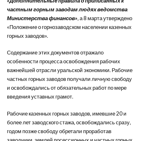
«Дополнительные правила о приписанных к
частным горным заводам людях ведомства
Министерства финансов»
, а 8 марта утверждено
«Положение о горнозаводском населении казенных
горных заводов».
Содержание этих документов отражало
особенности процесса освобождения рабочих
важнейшей отрасли уральской экономики. Рабочие
частных горных заводов получали личную свободу
и освобождались от обязательных работ по мере
введения уставных грамот.
Рабочие казенных горных заводов, имевшие 20 и
более лет заводского стажа, освобождались сразу,
годом позже свободу обретали проработав
заводчики, землей посессионных и частных горных