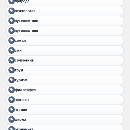
природа
психология
путешествие
путешествия
семья
сми
сочинение
труд
туризм
философия
человек
чтение
школа
экономика