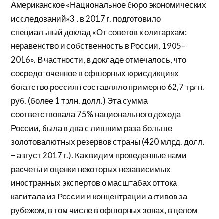
Американское «Национальное бюро экономических
исследований»3 , в 2017 г. подготовило
специальный доклад «От советов к олигархам:
неравенство и собственность в России, 1905–
2016». В частности, в докладе отмечалось, что
сосредоточенное в офшорных юрисдикциях
богатство россиян составляло примерно 62,7 трлн.
руб. (более 1 трлн. долл.) Эта сумма
соответствовала 75% национального дохода
России, была в два с лишним раза больше
золотовалютных резервов страны (420 млрд. долл.
– август 2017 г.). Как видим проведенные нами
расчеты и оценки некоторых независимых
иностранных экспертов о масштабах оттока
капитала из России и концентрации активов за
рубежом, в том числе в офшорных зонах, в целом