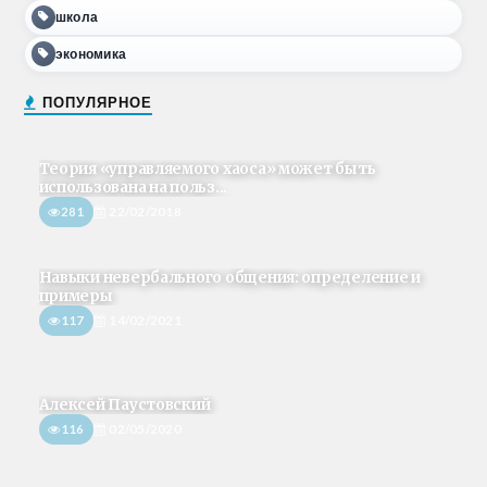
школа
экономика
ПОПУЛЯРНОЕ
Теория «управляемого хаоса» может быть
использована на польз...
281
22/02/2018
Навыки невербального общения: определение и
примеры
117
14/02/2021
Алексей Паустовский
116
02/05/2020