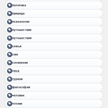
политика
природа
психология
путешествие
путешествия
семья
сми
сочинение
труд
туризм
философия
человек
чтение