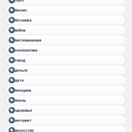
Урал
бизнес
ботаника
война
воспоминания
геополитика
город
деньги
дети
женщина
жизнь
здоровье
интернет
искусство