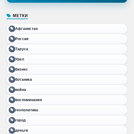
МЕТКИ
Афганистан
Россия
Таруса
Урал
бизнес
ботаника
война
воспоминания
геополитика
город
деньги