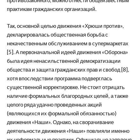
противозаконного, можно отнести общеизвестным
практикам гражданских организаций.
Так, основной целью движения «Хрюши против»,
декларировалась общественная борьба с
некачественным обслуживанием в супермаркетах
[5]. А первоначальной идеей движения «Оборона»
была идея ненасильственной демократизации
общества и защита гражданских прав и свобод [8],
хотя впоследствии программа подверглась
существенной корректировке. Не стоит отрицать
наличие формальных благородных целей, а также
целого ряда удачно проведенных акций
(являющихся их формальной обязанностью)
движения «Наши». Однако, на сворачивание
деятельности движения «Наши» повлияли именно
их неформальные практики. Официально заявлено