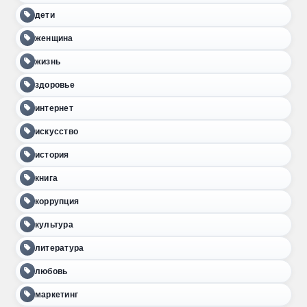
дети
женщина
жизнь
здоровье
интернет
искусство
история
книга
коррупция
культура
литература
любовь
маркетинг