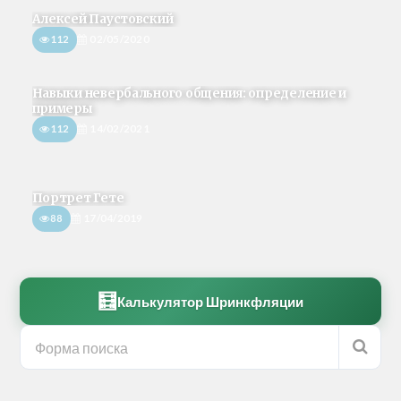
Алексей Паустовский
112
02/05/2020
Навыки невербального общения: определение и
примеры
112
14/02/2021
Портрет Гете
88
17/04/2019
🧮
Калькулятор Шринкфляции