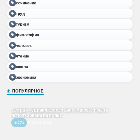
сочинение
труд
туризм
философия
человек
чтение
школа
экономика
ПОПУЛЯРНОЕ
Теория «управляемого хаоса» может быть
использована на польз...
271
22/02/2018