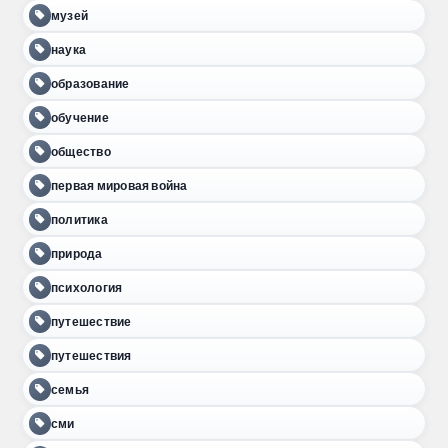
музей
наука
образование
обучение
общество
первая мировая война
политика
природа
психология
путешествие
путешествия
семья
сми