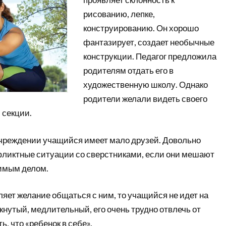
рисованию, лепке,
конструированию. Он хорошо
фантазирует, создает необычные
конструкции. Педагог предложила
родителям отдать его в
художественную школу. Однако
родители желали видеть своего
 секции.
чреждении учащийся имеет мало друзей. Довольно
фликтные ситуации со сверстниками, если они мешают
имым делом.
ляет желание общаться с ним, то учащийся не идет на
мкнутый, медлительный, его очень трудно отвлечь от
ь, что «ребенок в себе».