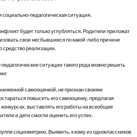
 социально-педагогическая ситуация.
онфликт будет только углубляться. Родители приложат
лизовать свои несбывшиеся по какой-либо причине
о средство реализации.
педагогические ситуации такого рода можно решить
ми:
заниженной самооценкой, не признан своими
остараться повысить его самооценку, предлагая
 конкурсах, выставлять его работы на всеобщее
ители и дети смогли оценить его успех.
группе социометрию. Выявить, к кому из одноклассников