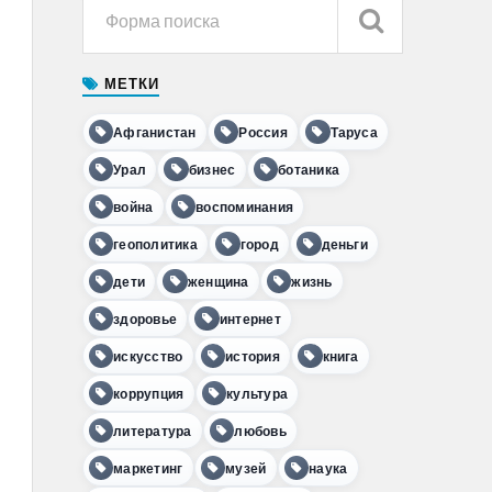
МЕТКИ
Афганистан
Россия
Таруса
Урал
бизнес
ботаника
война
воспоминания
геополитика
город
деньги
дети
женщина
жизнь
здоровье
интернет
искусство
история
книга
коррупция
культура
литература
любовь
маркетинг
музей
наука