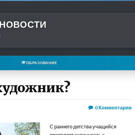
 НОВОСТИ
ОБРАЗОВАНИЕ
художник?
0
Комментарии
С раннего детства учащийся
проявляет склонность к