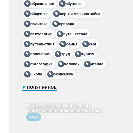
образование
обучение
общество
первая мировая война
политика
природа
психология
путешествие
путешествия
семья
сми
сочинение
труд
туризм
философия
человек
чтение
школа
экономика
ПОПУЛЯРНОЕ
Теория «управляемого хаоса»
может быть использована на польз...
261
22/02/2018