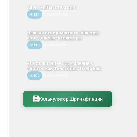
Алексей Паустовский
110
02/05/2020
Навыки невербального общения:
определение и примеры
110
14/02/2021
«Цель жизни — стремление к
добру»: как Толстой в 23 года нап...
101
09/07/2026
🧮
Калькулятор Шринкфляции