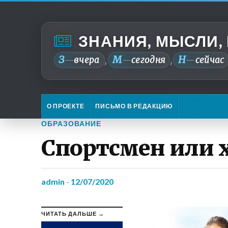
ЗНАНИЯ, МЫСЛИ,
З
М
Н
—
вчера
—
сегодня
—
сейчас
,
,
О ПРОЕКТЕ
ПИСЬМО В РЕДАКЦИЮ
ОБРАЗОВАНИЕ
Спортсмен или 
admin
-
12/07/2020
ЧИТАТЬ ДАЛЬШЕ →