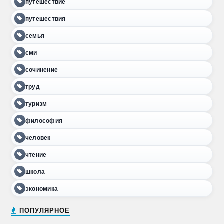
путешествие
путешествия
семья
сми
сочинение
труд
туризм
философия
человек
чтение
школа
экономика
ПОПУЛЯРНОЕ