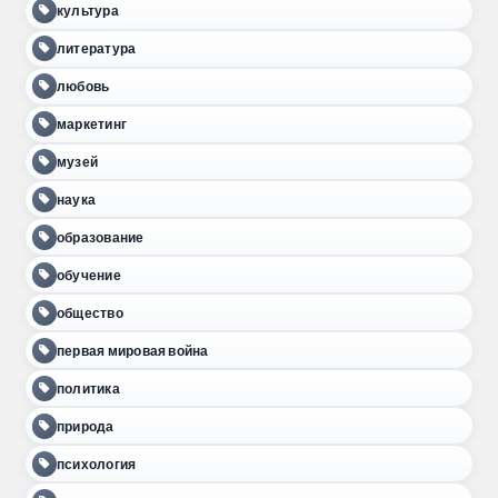
культура
литература
любовь
маркетинг
музей
наука
образование
обучение
общество
первая мировая война
политика
природа
психология