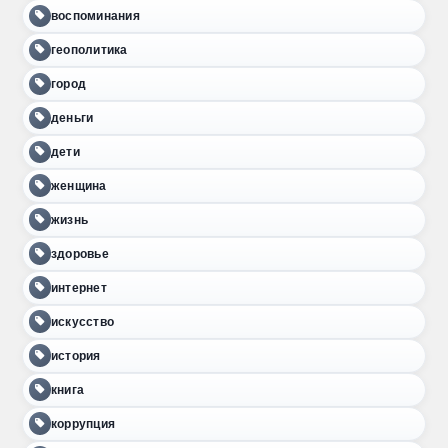
воспоминания
геополитика
город
деньги
дети
женщина
жизнь
здоровье
интернет
искусство
история
книга
коррупция