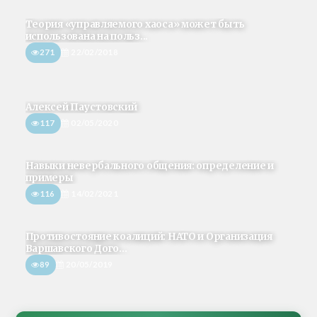
Теория «управляемого хаоса» может быть
использована на польз...
271
22/02/2018
Алексей Паустовский
117
02/05/2020
Навыки невербального общения: определение и
примеры
116
14/02/2021
Противостояние коалиций: НАТО и Организация
Варшавского Дого...
89
20/05/2019