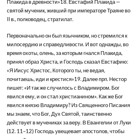
Плакида в древности»18. Евстафий Плакида —
святой мученик, живший при императоре Траяне во
II в., полководец, стратилат.
Первоначально он был язычником, но стремился к
милосердию и справедливости. И вот однажды, во
время охоты, олень, за которым гнался Плакида,
принял образ Христа, и Господь сказал Евстафию:
«Я Иисус Христос, Которого ты, не ведая,
почитаешь, иди и крестися»19. Далее прп. Нестор
пишет: «И так же случилось с Владимиром. Бог
явился ему, и он стал христианином». Как же Бог
явился князю Владимиру? Из Священного Писания
мы знаем, что Бог, Дух Святой, таинственно
действует в мучениках за веру. В Евангелии от Луки
(12. 11–12) Господь увещевает апостолов, чтобы