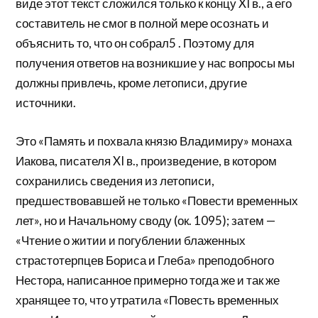
виде этот текст сложился только к концу XI в., а его
составитель не смог в полной мере осознать и
объяснить то, что он собрал5 . Поэтому для
получения ответов на возникшие у нас вопросы мы
должны привлечь, кроме летописи, другие
источники.
Это «Память и похвала князю Владимиру» монаха
Иакова, писателя XI в., произведение, в котором
сохранились сведения из летописи,
предшествовавшей не только «Повести временных
лет», но и Начальному своду (ок. 1095); затем —
«Чтение о житии и погублении блаженных
страстотерпцев Бориса и Глеба» преподобного
Нестора, написанное примерно тогда же и так же
хранящее то, что утратила «Повесть временных