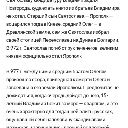
Новгорода, куда ехать никто из братьев Владимира
не хотел. Старший сын Святослава — Ярополк —
воцарился тогда в Киеве, средний Олег — в
Древлянской земле, сам же Святослав избрал
своей столицей Переяславец на Дунае в Болгарии.
В 972 г. Святослав погиб от рук печенегов, великим
князем официально стал Ярополк.
В 977 г. между ним и средним братом Олегом
произошла ссора, приведшая к смерти Олега и
завоеванию его земли Ярополком. Предпочитая не
дожидаться, когда очередь дойдет до него, 15-
летний Владимир бежит за море — к варягам, и это
очень характерно для тогдашней элиты русских,
ощущавшей себя наполовину скандинавами.
Возмужав и заручившись военной поддержкой