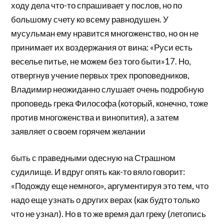
ходу дела что-то спрашивает у послов, но по
большому счету ко всему равнодушен. У
мусульман ему нравится многоженство, но он не
принимает их воздержания от вина: «Руси есть
веселье питье, не можем без того быти»17. Но,
отвергнув учение первых трех проповедников,
Владимир неожиданно слушает очень подробную
проповедь грека Философа (который, конечно, тоже
против многоженства и винопития), а затем
заявляет о своем горячем желании
быть с праведными одесную на Страшном
судилище. И вдруг опять как-то вяло говорит:
«Подожду еще немного», аргументируя это тем, что
надо еще узнать о других верах (как будто только
что не узнал). Но в то же время дал греку (летопись