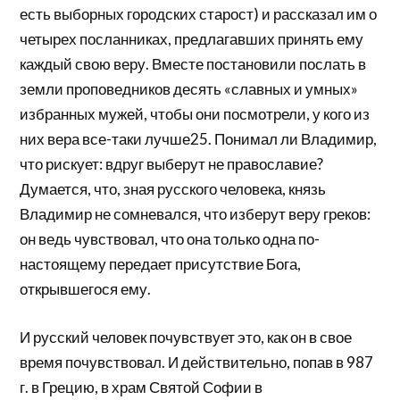
есть выборных городских старост) и рассказал им о
четырех посланниках, предлагавших принять ему
каждый свою веру. Вместе постановили послать в
земли проповедников десять «славных и умных»
избранных мужей, чтобы они посмотрели, у кого из
них вера все-таки лучше25. Понимал ли Владимир,
что рискует: вдруг выберут не православие?
Думается, что, зная русского человека, князь
Владимир не сомневался, что изберут веру греков:
он ведь чувствовал, что она только одна по-
настоящему передает присутствие Бога,
открывшегося ему.
И русский человек почувствует это, как он в свое
время почувствовал. И действительно, попав в 987
г. в Грецию, в храм Святой Софии в