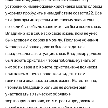
устроению, именно жены-христианки могли словом
укорения пробудить в нем действие совести22. Все
эти факторы интересны и по-своему значительны,
но, если бы не было «запятия», так бы и носил князь
Владимир их в себе всю свою жизнь, пока не унес
бы насовсем с собою в могилу. После же убиения
Феодора и Иоанна должна была создаться
парадоксальная ситуация: князь Владимир должен
был искать христиан, чтобы побольше узнать от
них об их вере и о Христе, христиане же всячески
прятались от него, продолжая видеть в нем
гонителя и опасаясь за свою жизнь. Естественно,
что князь Владимир больше не должен был
участвовать в языческих обрядах и
жертвоприношениях, хотя страсти продолжали
порой им владеть, из-за чего он благосклонно