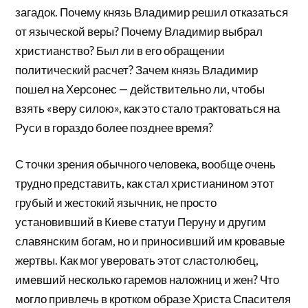
загадок. Почему князь Владимир решил отказаться
от языческой веры? Почему Владимир выбрал
христианство? Был ли в его обращении
политический расчет? Зачем князь Владимир
пошел на Херсонес — действительно ли, чтобы
взять «веру силою», как это стало трактоваться на
Руси в гораздо более позднее время?
С точки зрения обычного человека, вообще очень
трудно представить, как стал христианином этот
грубый и жестокий язычник, не просто
установивший в Киеве статуи Перуну и другим
славянским богам, но и приносивший им кровавые
жертвы. Как мог уверовать этот сластолюбец,
имевший несколько гаремов наложниц и жен? Что
могло привлечь в кротком образе Христа Спасителя