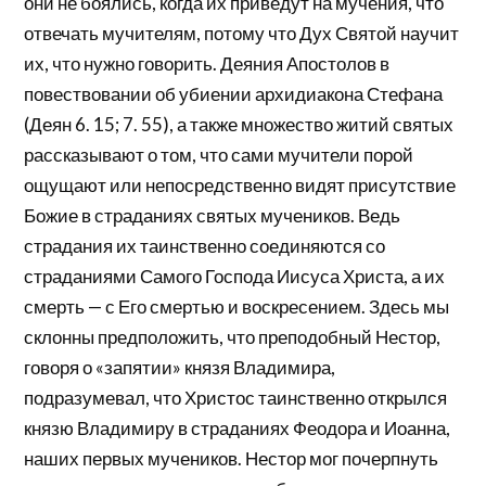
они не боялись, когда их приведут на мучения, что
отвечать мучителям, потому что Дух Святой научит
их, что нужно говорить. Деяния Апостолов в
повествовании об убиении архидиакона Стефана
(Деян 6. 15; 7. 55), а также множество житий святых
рассказывают о том, что сами мучители порой
ощущают или непосредственно видят присутствие
Божие в страданиях святых мучеников. Ведь
страдания их таинственно соединяются со
страданиями Самого Господа Иисуса Христа, а их
смерть — с Его смертью и воскресением. Здесь мы
склонны предположить, что преподобный Нестор,
говоря о «запятии» князя Владимира,
подразумевал, что Христос таинственно открылся
князю Владимиру в страданиях Феодора и Иоанна,
наших первых мучеников. Нестор мог почерпнуть