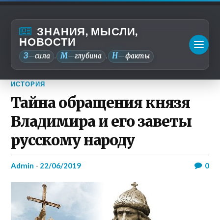
ЗНАНИЯ, МЫСЛИ,
НОВОСТИ
З
М
Н
—
сила
—
глубина
—
факты
.
.
ИСТОРИЯ
Тайна обращения князя
Владимира и его заветы
русскому народу
admin
-
22/06/2019
0