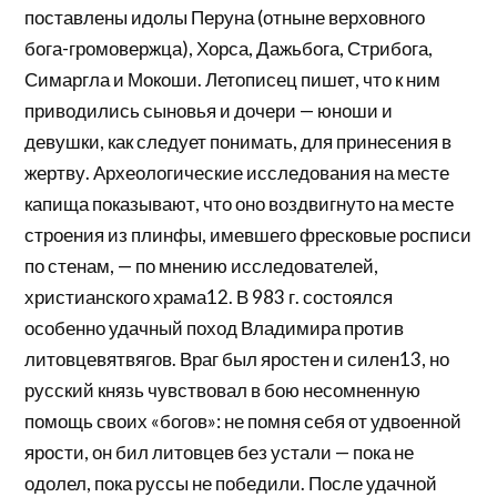
поставлены идолы Перуна (отныне верховного
бога-громовержца), Хорса, Дажьбога, Стрибога,
Симаргла и Мокоши. Летописец пишет, что к ним
приводились сыновья и дочери — юноши и
девушки, как следует понимать, для принесения в
жертву. Археологические исследования на месте
капища показывают, что оно воздвигнуто на месте
строения из плинфы, имевшего фресковые росписи
по стенам, — по мнению исследователей,
христианского храма12. В 983 г. состоялся
особенно удачный поход Владимира против
литовцевятвягов. Враг был яростен и силен13, но
русский князь чувствовал в бою несомненную
помощь своих «богов»: не помня себя от удвоенной
ярости, он бил литовцев без устали — пока не
одолел, пока руссы не победили. После удачной