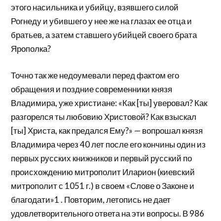
этого насильника и убийцу, взявшего силой
Рогнеду и убившего у нее же на глазах ее отца и
братьев, а затем ставшего убийцей своего брата
Ярополка?
Точно так же недоумевали перед фактом его
обращения и поздние современники князя
Владимира, уже христиане: «Как [ты] уверовал? Как
разгорелся ты любовию Христовой? Как взыскал
[ты] Христа, как предался Ему?» — вопрошал князя
Владимира через 40 лет после его кончины один из
первых русских книжников и первый русский по
происхождению митрополит Иларион (киевский
митрополит с 1051 г.) в своем «Слове о Законе и
благодати»1 . Повторим, летопись не дает
удовлетворительного ответа на эти вопросы. В 986