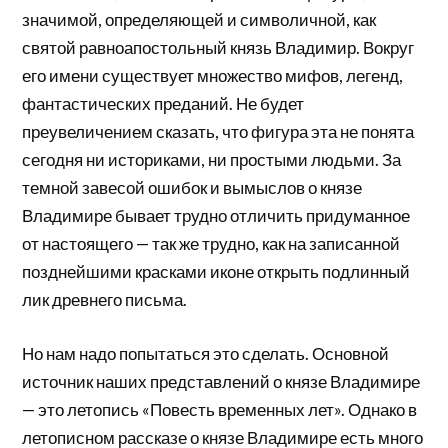
значимой, определяющей и символичной, как
святой равноапостольный князь Владимир. Вокруг
его имени существует множество мифов, легенд,
фантастических преданий. Не будет
преувеличением сказать, что фигура эта не понята
сегодня ни историками, ни простыми людьми. За
темной завесой ошибок и вымыслов о князе
Владимире бывает трудно отличить придуманное
от настоящего — так же трудно, как на записанной
позднейшими красками иконе открыть подлинный
лик древнего письма.
Но нам надо попытаться это сделать. Основной
источник наших представлений о князе Владимире
— это летопись «Повесть временных лет». Однако в
летописном рассказе о князе Владимире есть много