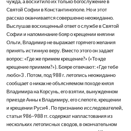
чужда, а восхитило их только богослужение в
Святой Софии в Константинополе. Но и этот
рассказ оканчивается совершенно неожиданно.
Выслушав восхищенный ответ о службе в Святой
Софии и напоминание бояр о крещении княгини
Ольги, Владимир не выражает горячего желания
принять истинную веру. Вместо этого он задает
вопрос: «Где же примем крещение?» («То кде
крещение приимем?»). Бояре отвечают: «Где тебе
любо»3 . Потом, под 988 г. летопись неожиданно
сообщает о никак не объясняемом походе князя
Владимира на Корсунь, его взятии, вынужденном
приезде Анны к Владимиру, его слепоте, крещении
и крещении Руси4 . По признанию исследователей,
статьи 986–988 гг. содержат напластования из
нескольких летописных сводов, в окончательном