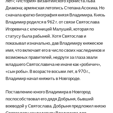
лет»; «История» византийского хрониста Льва
Диакона; армянская летопись Степана Асохика. Но
сначала кратко биография князя Владимира. Князь
Владимир родился в 962 г. от связи Святослава
Игоревича с ключницей Малушей, которая по
статусу была рабыней. Хотя Святослав и
показывал изначально, дав Владимиру княжеское
имя, что включает его в число своих наследников и
возможных правителей, недруги за глаза звали
младшего Святославича не иначе как «робичич»,
«сын робы». В возрасте восьми лет, в 970 г.,
Владимир начал княжить в Новгороде.
Поставлению юного Владимира в Новгород
поспособствовал его дядя Добрыня, бывший
воеводой у Святослава. Добрыня предложил князю
Святославу кандидатуру Владимира для