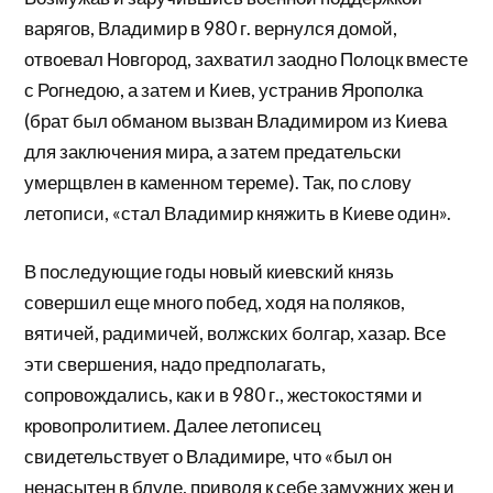
варягов, Владимир в 980 г. вернулся домой,
отвоевал Новгород, захватил заодно Полоцк вместе
с Рогнедою, а затем и Киев, устранив Ярополка
(брат был обманом вызван Владимиром из Киева
для заключения мира, а затем предательски
умерщвлен в каменном тереме). Так, по слову
летописи, «стал Владимир княжить в Киеве один».
В последующие годы новый киевский князь
совершил еще много побед, ходя на поляков,
вятичей, радимичей, волжских болгар, хазар. Все
эти свершения, надо предполагать,
сопровождались, как и в 980 г., жестокостями и
кровопролитием. Далее летописец
свидетельствует о Владимире, что «был он
ненасытен в блуде, приводя к себе замужних жен и