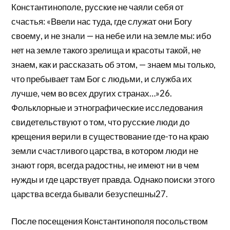
Константинополе, русские не чаяли себя от
счастья: «Ввели нас туда, где служат они Богу
своему, и не знали — на небе или на земле мы: ибо
нет на земле такого зрелища и красоты такой, не
знаем, как и рассказать об этом, — знаем мы только,
что пребывает там Бог с людьми, и служба их
лучше, чем во всех других странах…»26.
Фольклорные и этнографические исследования
свидетельствуют о том, что русские люди до
крещения верили в существование где-то на краю
земли счастливого царства, в котором люди не
знают горя, всегда радостны, не имеют ни в чем
нужды и где царствует правда. Однако поиски этого
царства всегда бывали безуспешны27.
После посещения Константинополя посольством