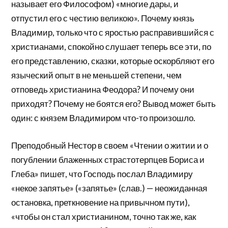
называет его Философом) «многие дары, и
отпустил его с честию великою». Почему князь
Владимир, только что с яростью расправившийся с
христианами, спокойно слушает теперь все эти, по
его представлению, сказки, которые оскорбляют его
языческий опыт в не меньшей степени, чем
отповедь христианина Феодора? И почему они
приходят? Почему не боятся его? Вывод может быть
один: с князем Владимиром что-то произошло.
Преподобный Нестор в своем «Чтении о житии и о
погублении блаженных страстотерпцев Бориса и
Глеба» пишет, что Господь послал Владимиру
«некое запятье» («запятье» (слав.) — неожиданная
остановка, преткновение на привычном пути),
«чтобы он стал христианином, точно так же, как