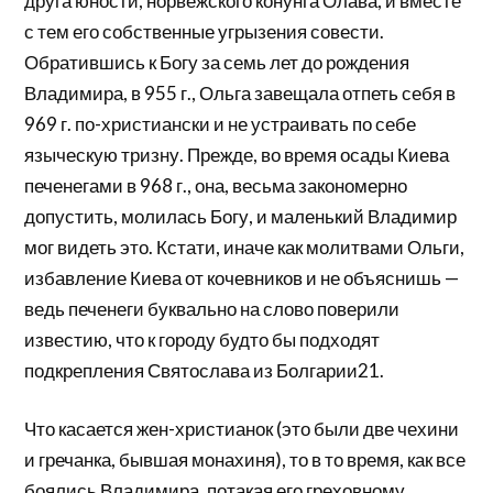
друга юности, норвежского конунга Олава, и вместе
с тем его собственные угрызения совести.
Обратившись к Богу за семь лет до рождения
Владимира, в 955 г., Ольга завещала отпеть себя в
969 г. по-христиански и не устраивать по себе
языческую тризну. Прежде, во время осады Киева
печенегами в 968 г., она, весьма закономерно
допустить, молилась Богу, и маленький Владимир
мог видеть это. Кстати, иначе как молитвами Ольги,
избавление Киева от кочевников и не объяснишь —
ведь печенеги буквально на слово поверили
известию, что к городу будто бы подходят
подкрепления Святослава из Болгарии21.
Что касается жен-христианок (это были две чехини
и гречанка, бывшая монахиня), то в то время, как все
боялись Владимира, потакая его греховному