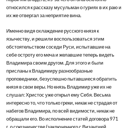
относился к рассказу мусульман о гуриях в их раю и
их же отвергал за неприятие вина.
Именно видя охлаждение русского князя к
язычеству, и решили воспользоваться этим
обстоятельством соседи Руси, испытавшие на
себе остроту его меча и желавшие теперь видеть
Владимира своим другом. Для этого и были
присланы к Владимиру разнообразные
проповедники, безуспешно пытавшиеся обратить
князя в свои веры. Но князь Владимир уже их не
слушал: Христос уже открыл ему Себя. Весьма
интересно то, что только греки, никак не страдая от
набегов Владимира, по всей видимости, никак не
обращали его. Во исполнение статей договора 971
г. о союзничестве (заключенного с Византией