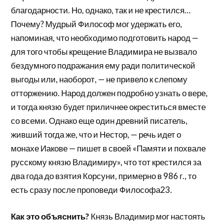
благодарности. Но, однако, так и не крестился…
Почему? Мудрый Философ мог удержать его,
напоминая, что необходимо подготовить народ —
для того чтобы крещение Владимира не вызвало
бездумного подражания ему ради политической
выгоды или, наоборот, — не привело к слепому
отторжению. Народ должен подробно узнать о вере,
и тогда князю будет приличнее окреститься вместе
со всеми. Однако еще один древний писатель,
живший тогда же, что и Нестор, — речь идет о
монахе Иакове — пишет в своей «Памяти и похвале
русскому князю Владимиру», что тот крестился за
два года до взятия Корсуни, примерно в 986 г., то
есть сразу после проповеди Философа23.
Как это объяснить?
Князь Владимир мог настоять