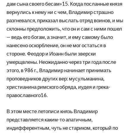
дам сына своего бесам»15. Когда посланные князя
вернулись к нему ни с чем, Владимир страшно
разгневался, приказал выслать отряд воинов, и мы
склонны предположить, что он и сам с ними пошел
— ведь его богам, а значит, и ему самому было
нанесено оскорбление, он не мог остаться в
стороне. Феодор и Иоанн были зверски
умерщвлены. Неожиданно через три года после
этого, в 986 г., Владимир начинает принимать
проповедников других вер: мусульманина,
христианина римского обряда, иудея и грека-
православного16.
В этом месте летописи князь Владимир
представляется каким-то апатичным,
индифферентным, чуть не стариком, который по