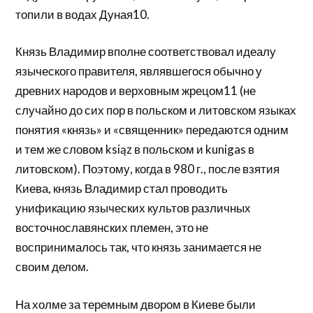
топили в водах Дуная10.
Князь Владимир вполне соответствовал идеалу
языческого правителя, являвшегося обычно у
древних народов и верховным жрецом11 (не
случайно до сих пор в польском и литовском языках
понятия «князь» и «священник» передаются одним
и тем же словом ksiąz в польском и kunigas в
литовском). Поэтому, когда в 980 г., после взятия
Киева, князь Владимир стал проводить
унификацию языческих культов различных
восточнославянских племен, это не
воспринималось так, что князь занимается не
своим делом.
На холме за теремным двором в Киеве были