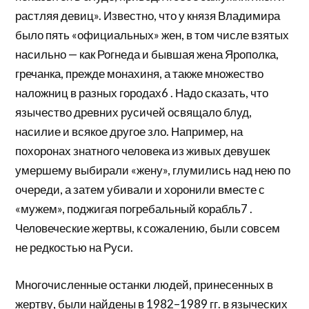
растляя девиц». Известно, что у князя Владимира
было пять «официальных» жен, в том числе взятых
насильно — как Рогнеда и бывшая жена Ярополка,
гречанка, прежде монахиня, а также множество
наложниц в разных городах6 . Надо сказать, что
язычество древних русичей освящало блуд,
насилие и всякое другое зло. Например, на
похоронах знатного человека из живых девушек
умершему выбирали «жену», глумились над нею по
очереди, а затем убивали и хоронили вместе с
«мужем», поджигая погребальный корабль7 .
Человеческие жертвы, к сожалению, были совсем
не редкостью на Руси.
Многочисленные останки людей, принесенных в
жертву, были найдены в 1982–1989 гг. в языческих