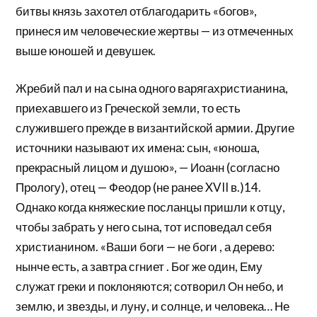
битвы князь захотел отблагодарить «богов»,
принеся им человеческие жертвы — из отмеченных
выше юношей и девушек.
Жребий пал и на сына одного варягахристианина,
приехавшего из Греческой земли, то есть
служившего прежде в византийской армии. Другие
источники называют их имена: сын, «юноша,
прекрасный лицом и душою», — Иоанн (согласно
Прологу), отец — Феодор (не ранее XVII в.)14.
Однако когда княжеские посланцы пришли к отцу,
чтобы забрать у него сына, тот исповедал себя
христианином. «Ваши боги — не боги , а дерево:
нынче есть, а завтра сгниет . Бог же один, Ему
служат греки и поклоняются; сотворил Он небо, и
землю, и звезды, и луну, и солнце, и человека… Не