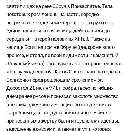
святилищах на реке Збруч в Прикарпатье. Тела
некоторых расчленены на части, нередко
встречаются отдельные черепа, кости рук и ног.
Удивительно, что святилища действовали до
середины — второй половины XIII в.8 Также на
капище Богит на том же Збруче (где, кроме всего
прочего, и стоял, по всей видимости, знаменитый
Збручский идол) обнаружены кости принесенных в
жертву младенцев9 . Князь Святослав в походе на
Болгарию перед решающим сражением за
Доростол 21 июля 971 г. собрал всех погибших
днем ранее русов и приказал заколоть множество
пленников, мужчин и женщин, во искупление в
загробном царстве душ своих воинов. В числе
принесенных в жертву были и грудные младенцы,
задушенные руссами, а также петухи, которых