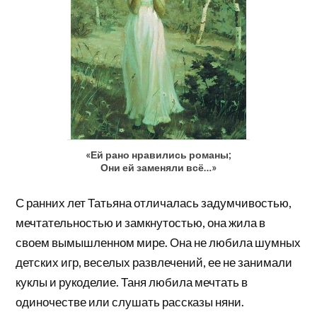
«Ей рано нравились романы;
Они ей заменяли всё…»
С ранних лет Татьяна отличалась задумчивостью,
мечтательностью и замкнутостью, она жила в
своем вымышленном мире. Она не любила шумных
детских игр, веселых развлечений, ее не занимали
куклы и рукоделие. Таня любила мечтать в
одиночестве или слушать рассказы няни.