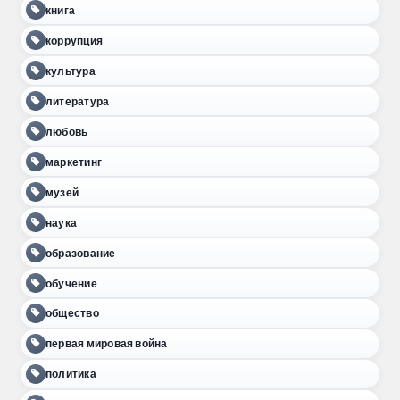
книга
коррупция
культура
литература
любовь
маркетинг
музей
наука
образование
обучение
общество
первая мировая война
политика