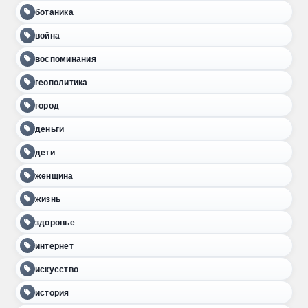
ботаника
война
воспоминания
геополитика
город
деньги
дети
женщина
жизнь
здоровье
интернет
искусство
история