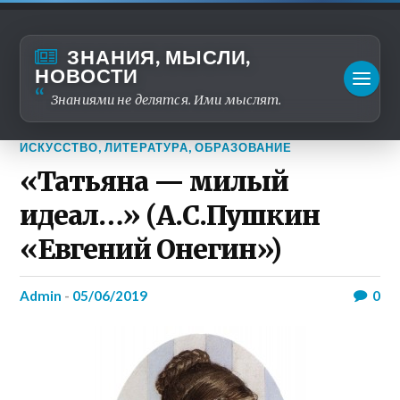
ЗНАНИЯ, МЫСЛИ,
НОВОСТИ
Знаниями не делятся. Ими мыслят.
ИСКУССТВО
,
ЛИТЕРАТУРА
,
ОБРАЗОВАНИЕ
«Татьяна — милый
идеал…» (А.С.Пушкин
«Евгений Онегин»)
admin
-
05/06/2019
0