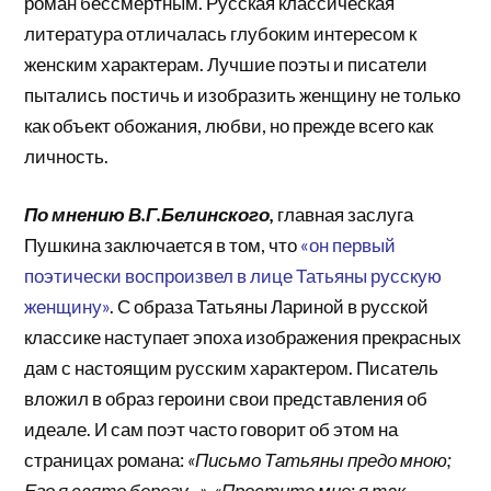
роман бессмертным. Русская классическая
литература отличалась глубоким интересом к
женским характерам. Лучшие поэты и писатели
пытались постичь и изобразить женщину не только
как объект обожания, любви, но прежде всего как
личность.
По мнению В.Г.Белинского,
главная заслуга
Пушкина заключается в том, что
«он первый
поэтически воспроизвел в лице Татьяны русскую
женщину»
. С образа Татьяны Лариной в русской
классике наступает эпоха изображения прекрасных
дам с настоящим русским характером. Писатель
вложил в образ героини свои представления об
идеале. И сам поэт часто говорит об этом на
страницах романа:
«Письмо Татьяны предо мною;
Его я свято берегу…», «Простите мне: я так