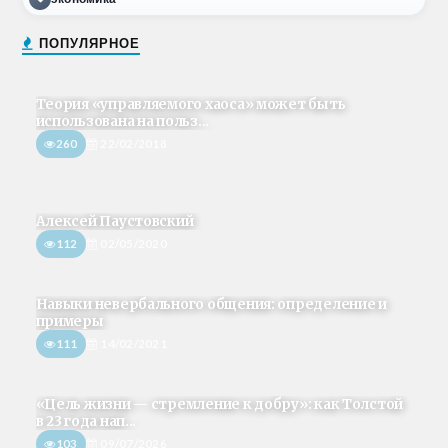
ПОПУЛЯРНОЕ
Теория «управляемого хаоса» может быть
использована на польз...
260
22/02/2018
Алексей Паустовский
112
02/05/2020
Навыки невербального общения: определение и
примеры
111
14/02/2021
«Цель жизни — стремление к добру»: как Толстой
в 23 года нап...
103
09/07/2026