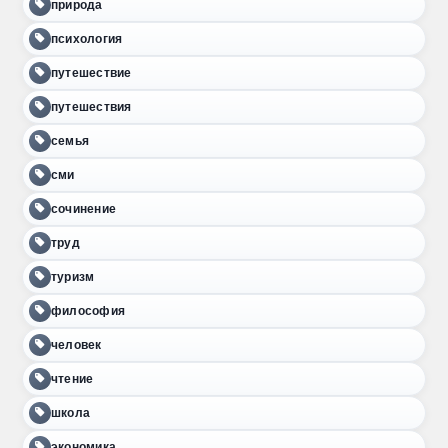
природа
психология
путешествие
путешествия
семья
сми
сочинение
труд
туризм
философия
человек
чтение
школа
экономика