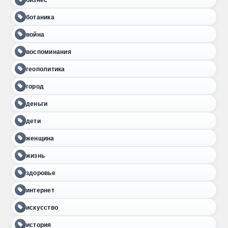
ботаника
война
воспоминания
геополитика
город
деньги
дети
женщина
жизнь
здоровье
интернет
искусство
история