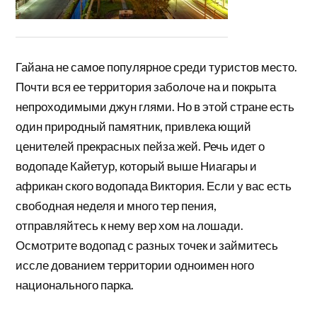
Гайана не самое популярное среди туристов место.
Почти вся ее территория заболоче на и покрыта
непроходимыми джун глями. Но в этой стране есть
один природный памятник, привлека ющий
ценителей прекрасных пейза жей. Речь идет о
водопаде Кайетур, который выше Ниагары и
африкан ского водопада Виктория. Если у вас есть
свободная неделя и много тер пения,
отправляйтесь к нему вер хом на лошади.
Осмотрите водопад с разных точек и займитесь
иссле дованием территории одноимен ного
национального парка.