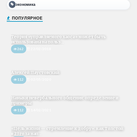
экономика
ПОПУЛЯРНОЕ
Теория «управляемого хаоса» может быть
использована на польз...
262
22/02/2018
Алексей Паустовский
112
02/05/2020
Навыки невербального общения: определение и
примеры
112
14/02/2021
«Цель жизни — стремление к добру»: как Толстой
в 23 года нап...