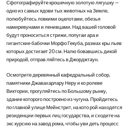
Сфотографируйте крошечную золотую лягушку —
одно из самых ядови тых животных на Земле,
полюбуйтесь ловкими оцелотами, обезья
намиревунами и ленивцами. Над вашей головой
будут проноситься стрижи, попугаи ара и
гигантские бабочки Морфо Гекуба, размах кры льев
которых достигает 20 см. Налю бовавшись дикой
природой, отправ ляйтесь в Джорджтаун.
Осмотрите деревянный кафедральный собор,
памятники Джавахарлару Неру и ко ролеве
Виктории, прогуляйтесь по Большому рынку,
здание которого построено из чугуна. Пройдитесь
по главной улице Мейнстрит, на кото рой находятся
резиденции первых лиц государства, и сходите на
экс курсию на завод рома, чтобы уви деть процесс