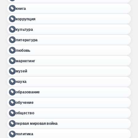
книга
коррупция
культура
литература
любовь
маркетинг
музей
наука
образование
обучение
общество
первая мировая война
политика