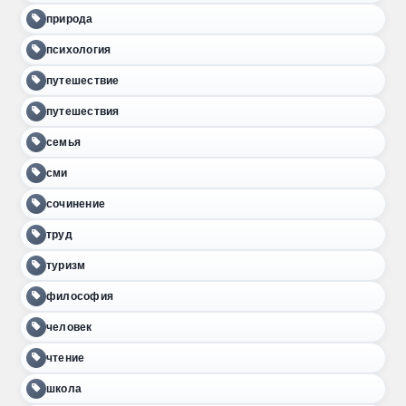
природа
психология
путешествие
путешествия
семья
сми
сочинение
труд
туризм
философия
человек
чтение
школа