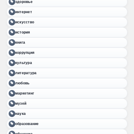
здоровье
интернет
искусство
история
книга
коррупция
культура
литература
любовь
маркетинг
музей
наука
образование
обучение