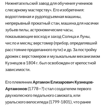
Нижнетагильский завод для обучения учеников
слесарному мастерству». Его изобретения:
водоотливная и рудоподъемная машины,
непрерывный прокатный стан, машина для насечки
зубьев пилы, астрономические часы,
показывающие восход и заход Солнца и Луны,
число и месяц; верстомер (прибор, определявший
расстояние проделанного пути) и др. За постройку
дрожек с верстомером и музыкальным механизмом
Кузнецов в 1804 г. был освобожден от крепостной
зависимости.
Его племянник
Артамон Елизарович Кузнецов-
Артамонов
(1778—?) стал создателем первого
двухколесного педального самоката, или
уральского велосипеда (1799-1801), что ранее