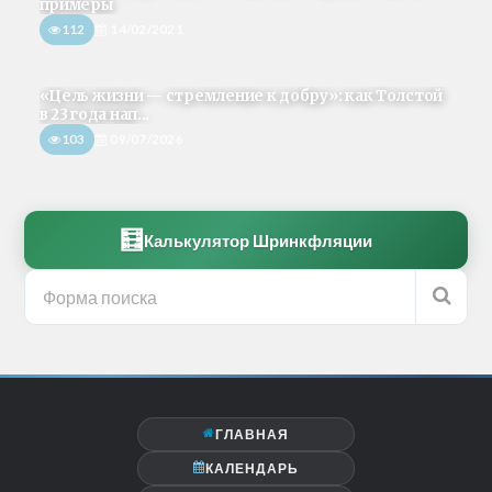
примеры
112
14/02/2021
«Цель жизни — стремление к добру»: как Толстой
в 23 года нап...
103
09/07/2026
🧮
Калькулятор Шринкфляции
ГЛАВНАЯ
КАЛЕНДАРЬ