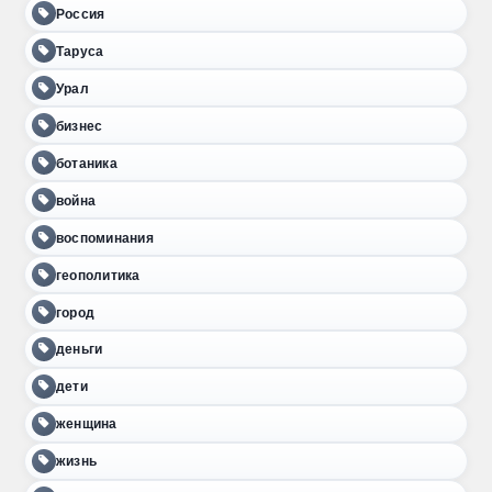
Россия
Таруса
Урал
бизнес
ботаника
война
воспоминания
геополитика
город
деньги
дети
женщина
жизнь