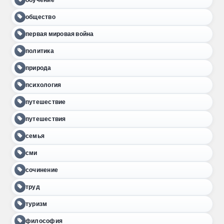
общество
первая мировая война
политика
природа
психология
путешествие
путешествия
семья
сми
сочинение
труд
туризм
философия