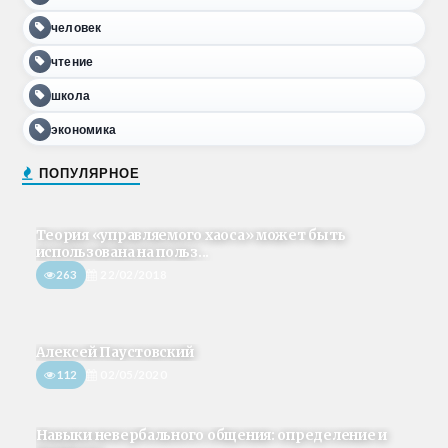
человек
чтение
школа
экономика
ПОПУЛЯРНОЕ
Теория «управляемого хаоса» может быть
использована на польз...
263
22/02/2018
Алексей Паустовский
112
02/05/2020
Навыки невербального общения: определение и