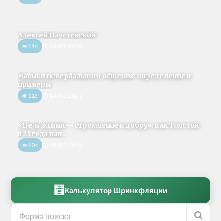
Алексей Паустовский
114
02/05/2020
Навыки невербального общения: определение и
примеры
113
14/02/2021
«Цель жизни — стремление к добру»: как Толстой
в 23 года нап...
104
09/07/2026
🧮
Калькулятор Шринкфляции