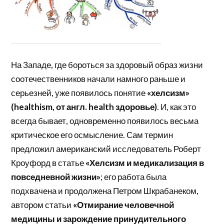
На Западе, где бороться за здоровый образ жизни
соотечественников начали намного раньше и
серьезней, уже появилось понятие
«хелсизм»
(healthism, от англ. health здоровье)
. И, как это
всегда бывает, одновременно появилось весьма
критическое его осмысление. Сам термин
предложил американский исследователь Роберт
Кроуфорд в статье
«Хелсизм и медикализация в
повседневной жизни»
; его работа была
подхвачена и продолжена Петром Шкрабанеком,
автором статьи
«Отмирание человечной
медицины и зарождение принудительного