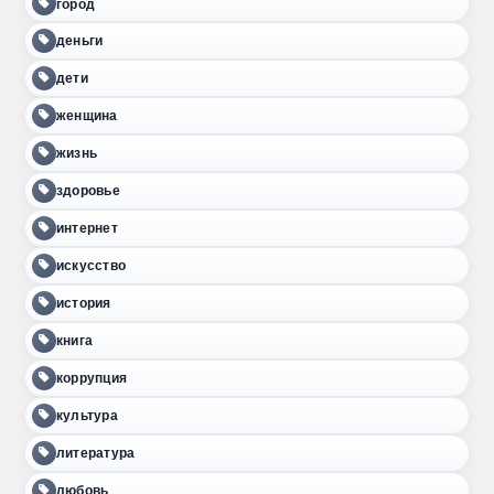
город
деньги
дети
женщина
жизнь
здоровье
интернет
искусство
история
книга
коррупция
культура
литература
любовь