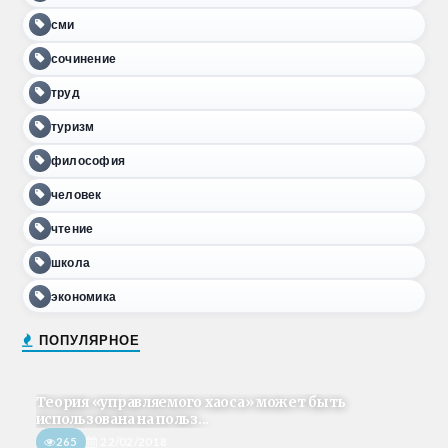
сми
сочинение
труд
туризм
философия
человек
чтение
школа
экономика
ПОПУЛЯРНОЕ
Теория «управляемого хаоса» может быть
использована на польз...
265
22/02/2018