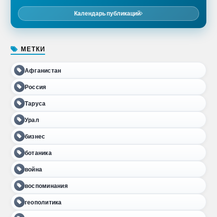
Календарь публикаций
МЕТКИ
Афганистан
Россия
Таруса
Урал
бизнес
ботаника
война
воспоминания
геополитика