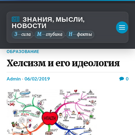
ЗНАНИЯ, МЫСЛИ,
НОВОСТИ
З
М
Н
—
сила
—
глубина
—
факты
.
.
ОБРАЗОВАНИЕ
Хелсизм и его идеология
admin
-
06/02/2019
0