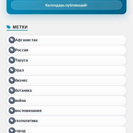
Календарь публикаций
МЕТКИ
Афганистан
Россия
Таруса
Урал
бизнес
ботаника
война
воспоминания
геополитика
город