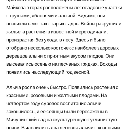
Майкопа в горах расположены лесосадовые участки
с грушами, яблонями и алычой. Видимо, они
возникли в местах старых садов. Войны разрушили
жилье, а растения в известной мере одичали,
произрастая без ухода, в лесу. Здесь и было
отобрано несколько косточек с наиболее здоровых
деревцов алычи с приятным вкусом плодов. Они
высевались осенью на песчаных грядках. Всходы
появились на следующий год весной.
Алыча росла очень быстро. Появились растения с
красными, розовыми и желтыми плодами. На
четвертом году суровое воспитание алычи
закончилось, и ее сеянцы были пересажены в
Мичуринский сад на окультуренную суглинистую
почву. Выделились два деревца алычи с красными