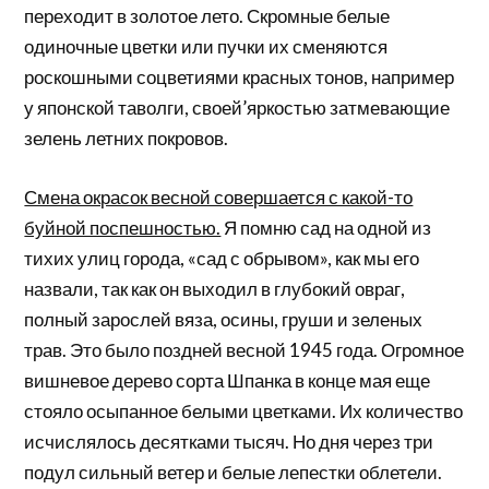
переходит в золотое лето. Скромные белые
одиночные цветки или пучки их сменяются
роскошными соцветиями красных тонов, например
у японской таволги, своей’яркостью затмевающие
зелень летних покровов.
Смена окрасок весной совершается с какой-то
буйной поспешностью.
Я помню сад на одной из
тихих улиц города, «сад с обрывом», как мы его
назвали, так как он выходил в глубокий овраг,
полный зарослей вяза, осины, груши и зеленых
трав. Это было поздней весной 1945 года. Огромное
вишневое дерево сорта Шпанка в конце мая еще
стояло осыпанное белыми цветками. Их количество
исчислялось десятками тысяч. Но дня через три
подул сильный ветер и белые лепестки облетели.