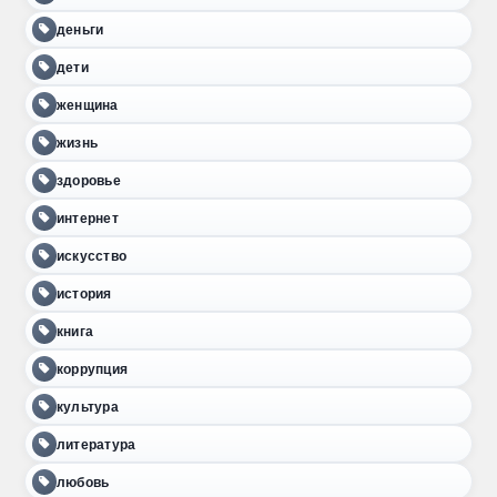
деньги
дети
женщина
жизнь
здоровье
интернет
искусство
история
книга
коррупция
культура
литература
любовь