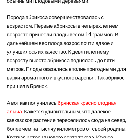
обычными плодовыми деревьями.
Порода абрикоса совершенствовалась с
возрастом. Первые абрикосы в четырехлетием
возрасте принесли плоды весом 14 граммов. В
дальнейшем вес плода возрос почти вдвое и
улучшилось их качество. К девятилетнему
возрасту высота абрикоса поднялась до пяти
метров. Плоды оказались вполне пригодными для
варки ароматного и вкусного варенья. Так абрикос
пришел в Брянск.
А вот как получилась
брянская красноплодная
алыча
. Кажется удивительным, что далекое
кавказское растение переселилось сюда на север,
более чем на тысячу километров от своей родины.
Краткая история нового сорта такова. Южнее