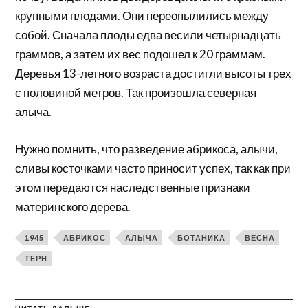
крупными плодами. Они переопылились между
собой. Сначала плоды едва весили четырнадцать
граммов, а затем их вес подошел к 20 граммам.
Деревья 13-летного возраста достигли высоты трех
с половиной метров. Так произошла северная
алыча.
Нужно помнить, что разведение абрикоса, алычи,
сливы косточками часто приносит успех, так как при
этом передаются наследственные признаки
материнского дерева.
1945
АБРИКОС
АЛЫЧА
БОТАНИКА
ВЕСНА
ТЕРН