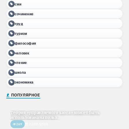
сми
сочинение
труд
туризм
философия
человек
чтение
школа
экономика
ПОПУЛЯРНОЕ
Теория «управляемого хаоса» может быть
использована на польз...
269
22/02/2018