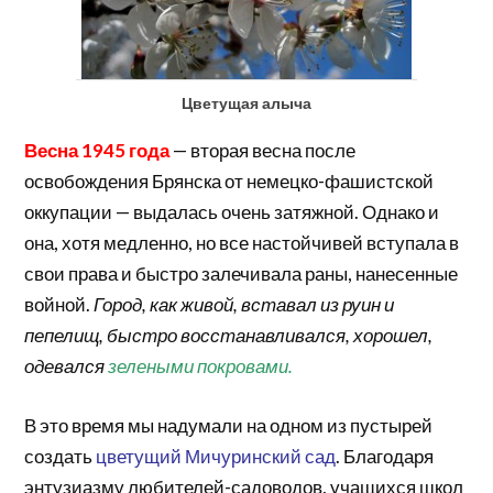
Цветущая алыча
Весна 1945 года
— вторая весна после
освобождения Брянска от немецко-фашистской
оккупации — выдалась очень затяжной. Однако и
она, хотя медленно, но все настойчивей вступала в
свои права и быстро залечивала раны, нанесенные
войной.
Город, как живой, вставал из руин и
пепелищ, быстро восстанавливался, хорошел,
одевался
зелеными покровами.
В это время мы надумали на одном из пустырей
создать
цветущий Мичуринский сад
. Благодаря
энтузиазму любителей-садоводов, учащихся школ