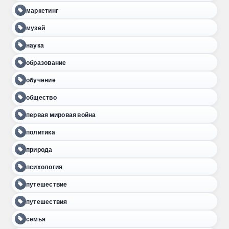
маркетинг
музей
наука
образование
обучение
общество
первая мировая война
политика
природа
психология
путешествие
путешествия
семья