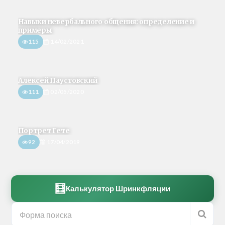
Навыки невербального общения: определение и
примеры
115
14/02/2021
Алексей Паустовский
111
02/05/2020
Портрет Гете
92
17/04/2019
🧮
Калькулятор Шринкфляции