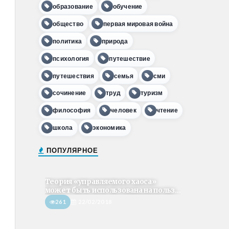
образование
обучение
общество
первая мировая война
политика
природа
психология
путешествие
путешествия
семья
сми
сочинение
труд
туризм
философия
человек
чтение
школа
экономика
ПОПУЛЯРНОЕ
Теория «управляемого хаоса»
может быть использована на польз...
261
22/02/2018