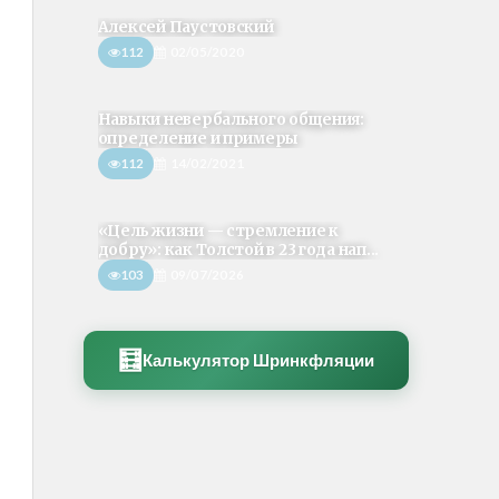
Алексей Паустовский
112
02/05/2020
Навыки невербального общения:
определение и примеры
112
14/02/2021
«Цель жизни — стремление к
добру»: как Толстой в 23 года нап...
103
09/07/2026
🧮
Калькулятор Шринкфляции