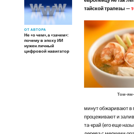
тайской трапезы —
т
ОТ АВТОРА
Не «о чем», а «зачем»:
почему в эпоху ИИ
нужен личный
цифровой навигатор
Том-ям-
минут обжаривают в 
процеживают и залив
та-край (его еще наз
дерева с мелкими ор