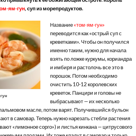
ом-ям-гун
, суп из морепродуктов.
Название
«том-ям-гун»
переводится как «острый суп с
креветками». Чтобы он получился
именно таким, нужно для начала
взять по ложке куркумы, кориандра
и имбиря и растолочь все это в
порошок. Потом необходимо
очистить 10-12 королевских
креветок. Панцири и головы не
гун
выбрасывают — их несколько
пальмовом масле, потом варят. Получившийся бульон
ают в самовар. Теперь нужно нарезать стебли растения
ывают «лимонное сорго») и листья кинкана — цитрусового
анжевыми плодами. Их тоже кладут в самовар и только