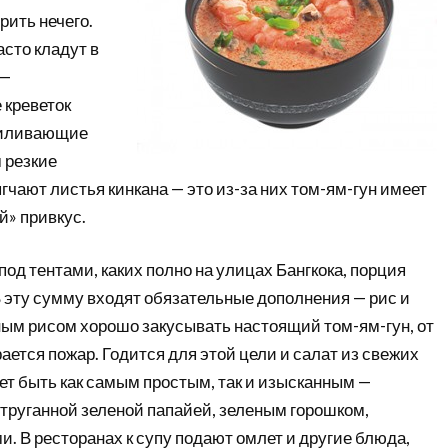
рить нечего.
сто кладут в
 —
 креветок
силивающие
 резкие
гчают листья кинкана — это из-за них том-ям-гун имеет
» привкус.
од тентами, каких полно на улицах Бангкока, порция
 В эту сумму входят обязательные дополнения — рис и
ным рисом хорошо закусывать настоящий том-ям-гун, от
рается пожар. Годится для этой цели и салат из свежих
ет быть как самым простым, так и изысканным —
струганной зеленой папайей, зеленым горошком,
и. В ресторанах к супу подают омлет и другие блюда,