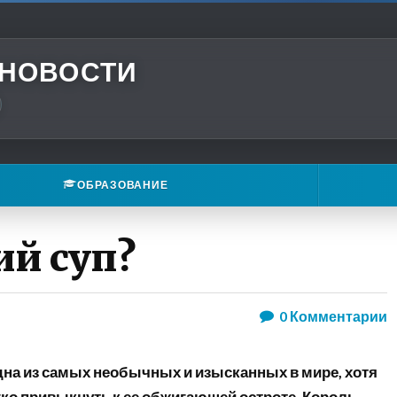
 НОВОСТИ
ОБРАЗОВАНИЕ
ий суп?
0
Комментарии
на из самых необычных и изысканных в мире, хотя
гко привыкнуть к ее обжигающей остроте. Король