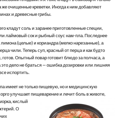
 же очищенные креветки. Иногда к ним добавляют
винах и древесные грибы.
него кладут соль и заранее приготовленные специи,
и лаймовый сок и рыбный соус нам-пла. Последнее
лимона (целые) и кориандра (мелко нарезанные), а
ерца чили. Теперь суп, красный от перца и как будто
готов. Опытный повар готовит блюдо за полчаса, а
 это дело не браться — ошибка дозировки или лишняя
 все испортить.
па имеет не только пищевую, но и медицинскую
сорго улучшает пищеварение
и лечит боль в животе,
морка, кислый
ктерий. О
очих