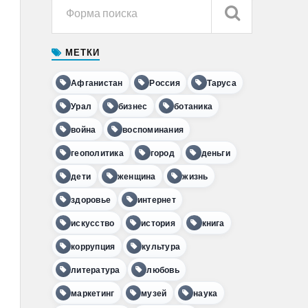
МЕТКИ
Афганистан
Россия
Таруса
Урал
бизнес
ботаника
война
воспоминания
геополитика
город
деньги
дети
женщина
жизнь
здоровье
интернет
искусство
история
книга
коррупция
культура
литература
любовь
маркетинг
музей
наука