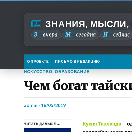
ЗНАНИЯ, МЫСЛИ,
З
М
Н
—
вчера
—
сегодня
—
сейчас
,
,
О ПРОЕКТЕ
ПИСЬМО В РЕДАКЦИЮ
ИСКУССТВО
,
ОБРАЗОВАНИЕ
Чем богат тайск
admin
-
18/05/2019
Кухня Таиланда
— од
ЧИТАТЬ ДАЛЬШЕ →
европейцу не так ле