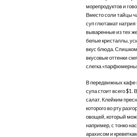
морепродуктов и гово
Вместо соли тайцы ча
суп глютамат натрия
вываренные из тех же
белые кристаллы, у
вкус блюда. Слишком
вкусовые оттенки смя
слегка «парфюмерный
В передвижных кафе п
супа стоит всего $1.
салат. Клейким прес
которого во рту разго
овощей, который мож
например, с тонко на
арахисом и креветкам