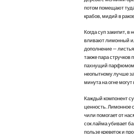
потом помещают туда
крабов, мидий в рако
Когда суп закипит, в 
вливают лимонный ил
дополнение — листья 
также пара стручков п
пахнущий парфюмом, 
неопытному лучше за
минута на огне могут
Каждый компонент су
ценность. Лимонное 
чили помогает от нас
сок лайма убивает ба
пользе креветок и пр