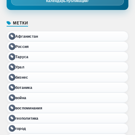
Календарь публикаций
МЕТКИ
Афганистан
Россия
Таруса
Урал
бизнес
ботаника
война
воспоминания
геополитика
город