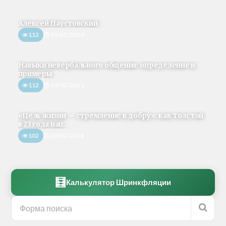
Алексей Паустовский
112
02/05/2020
Навыки невербального общения: определение и
примеры
112
14/02/2021
«Цель жизни — стремление к добру»: как Толстой
в 23 года нап...
102
09/07/2026
🧮
Калькулятор Шринкфляции