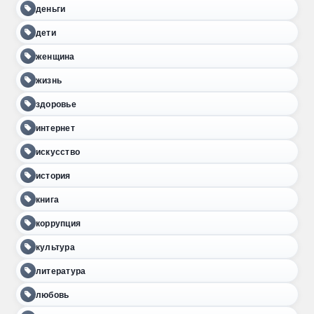
деньги
дети
женщина
жизнь
здоровье
интернет
искусство
история
книга
коррупция
культура
литература
любовь