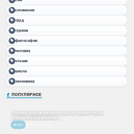
сочинение
труд
туризм
философия
человек
чтение
школа
экономика
ПОПУЛЯРНОЕ
Теория «управляемого хаоса» может быть
использована на польз...
263
22/02/2018