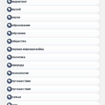
маркетинг
музей
наука
образование
обучение
общество
первая мировая война
политика
природа
психология
путешествие
путешествия
семья
сми