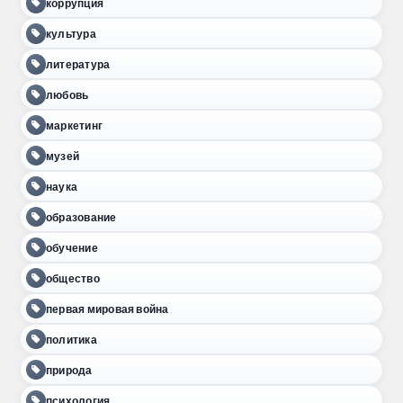
коррупция
культура
литература
любовь
маркетинг
музей
наука
образование
обучение
общество
первая мировая война
политика
природа
психология