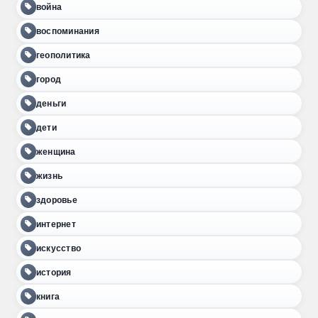
война
воспоминания
геополитика
город
деньги
дети
женщина
жизнь
здоровье
интернет
искусство
история
книга