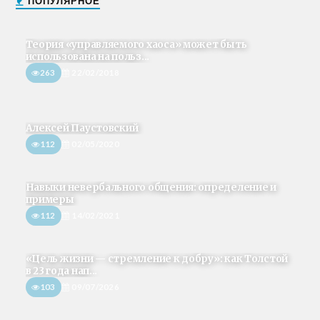
ПОПУЛЯРНОЕ
Теория «управляемого хаоса» может быть
использована на польз...
263
22/02/2018
Алексей Паустовский
112
02/05/2020
Навыки невербального общения: определение и
примеры
112
14/02/2021
«Цель жизни — стремление к добру»: как Толстой
в 23 года нап...
103
09/07/2026