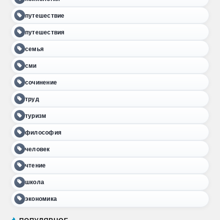
путешествие
путешествия
семья
сми
сочинение
труд
туризм
философия
человек
чтение
школа
экономика