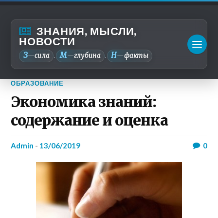
ЗНАНИЯ, МЫСЛИ,
НОВОСТИ
З
М
Н
—
сила
—
глубина
—
факты
.
.
ОБРАЗОВАНИЕ
Экономика знаний:
содержание и оценка
admin
-
13/06/2019
0