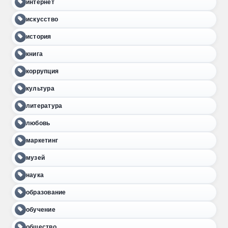
интернет
искусство
история
книга
коррупция
культура
литература
любовь
маркетинг
музей
наука
образование
обучение
общество