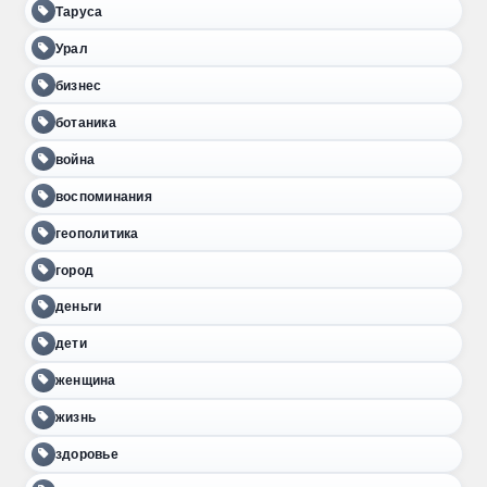
Таруса
Урал
бизнес
ботаника
война
воспоминания
геополитика
город
деньги
дети
женщина
жизнь
здоровье