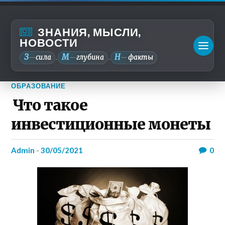
ЗНАНИЯ, МЫСЛИ,
НОВОСТИ
З
М
Н
—
сила
—
глубина
—
факты
.
.
ОБРАЗОВАНИЕ
Что такое
инвестиционные монеты
admin
-
30/05/2021
0