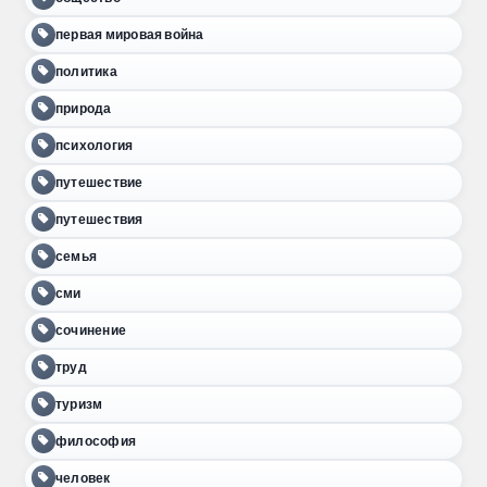
первая мировая война
политика
природа
психология
путешествие
путешествия
семья
сми
сочинение
труд
туризм
философия
человек