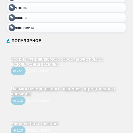
чтение
школа
экономика
ПОПУЛЯРНОЕ
Теория «управляемого хаоса» может быть
использована на польз...
261
22/02/2018
Навыки невербального общения: определение и
примеры
112
14/02/2021
Алексей Паустовский
110
02/05/2020