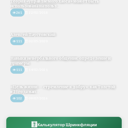
Теория «управляемого хаоса» может быть
использована на польз...
261
22/02/2018
Алексей Паустовский
111
02/05/2020
Навыки невербального общения: определение и
примеры
111
14/02/2021
«Цель жизни — стремление к добру»: как Толстой
в 23 года нап...
102
09/07/2026
🧮
Калькулятор Шринкфляции