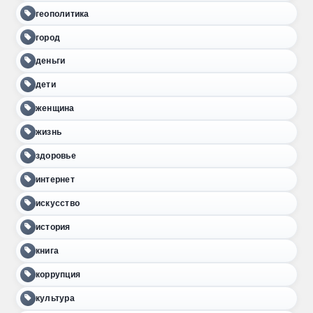
геополитика
город
деньги
дети
женщина
жизнь
здоровье
интернет
искусство
история
книга
коррупция
культура