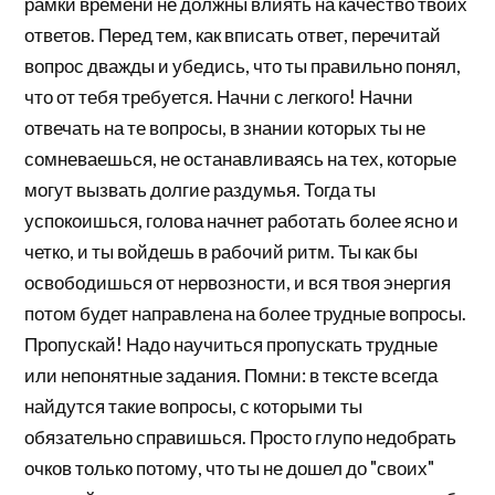
рамки времени не должны влиять на качество твоих
ответов. Перед тем, как вписать ответ, перечитай
вопрос дважды и убедись, что ты правильно понял,
что от тебя требуется. Начни с легкого! Начни
отвечать на те вопросы, в знании которых ты не
сомневаешься, не останавливаясь на тех, которые
могут вызвать долгие раздумья. Тогда ты
успокоишься, голова начнет работать более ясно и
четко, и ты войдешь в рабочий ритм. Ты как бы
освободишься от нервозности, и вся твоя энергия
потом будет направлена на более трудные вопросы.
Пропускай! Надо научиться пропускать трудные
или непонятные задания. Помни: в тексте всегда
найдутся такие вопросы, с которыми ты
обязательно справишься. Просто глупо недобрать
очков только потому, что ты не дошел до "своих"