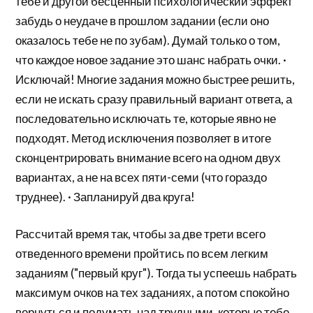
тебе и другой бесценный психологический эффект
забудь о неудаче в прошлом задании (если оно
оказалось тебе не по зубам). Думай только о том,
что каждое новое задание это шанс набрать очки. ·
Исключай! Многие задания можно быстрее решить,
если не искать сразу правильный вариант ответа, а
последовательно исключать те, которые явно не
подходят. Метод исключения позволяет в итоге
сконцентрировать внимание всего на одном двух
вариантах, а не на всех пяти-семи (что гораздо
труднее). · Запланируй два круга!
Рассчитай время так, чтобы за две трети всего
отведенного времени пройтись по всем легким
заданиям ("первый круг"). Тогда ты успеешь набрать
максимум очков на тех заданиях, а потом спокойно
вернуться и подумать над трудными, которые тебе