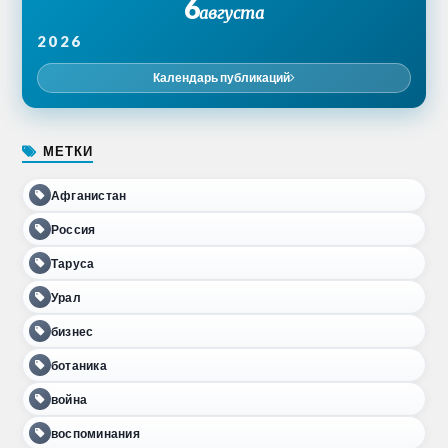
6
августа
2026
Календарь публикаций
МЕТКИ
Афганистан
Россия
Таруса
Урал
бизнес
ботаника
война
воспоминания