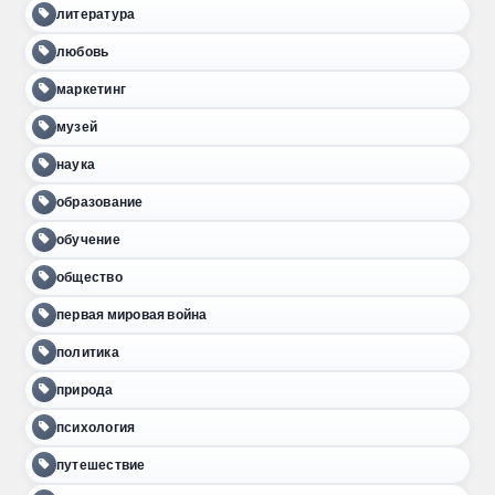
литература
любовь
маркетинг
музей
наука
образование
обучение
общество
первая мировая война
политика
природа
психология
путешествие