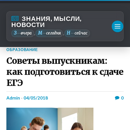
ЗНАНИЯ, МЫСЛИ,
НОВОСТИ
З
М
Н
—
вчера
—
сегодня
—
сейчас
,
,
ОБРАЗОВАНИЕ
Cоветы выпускникам:
как подготовиться к сдаче
ЕГЭ
admin
-
04/05/2018
0