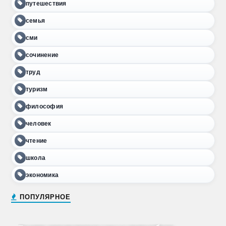
путешествия
семья
сми
сочинение
труд
туризм
философия
человек
чтение
школа
экономика
ПОПУЛЯРНОЕ