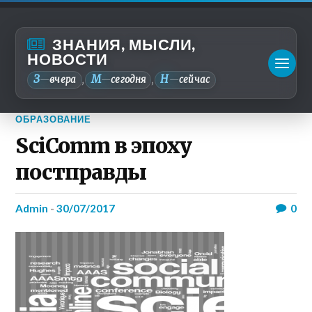
ЗНАНИЯ, МЫСЛИ,
НОВОСТИ
З
М
Н
—
вчера
—
сегодня
—
сейчас
,
,
ОБРАЗОВАНИЕ
SciComm в эпоху
постправды
admin
-
30/07/2017
0