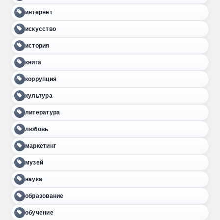
интернет
искусство
история
книга
коррупция
культура
литература
любовь
маркетинг
музей
наука
образование
обучение