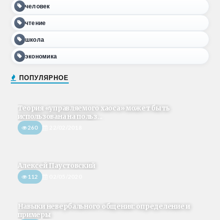
человек
чтение
школа
экономика
ПОПУЛЯРНОЕ
Теория «управляемого хаоса» может быть
использована на польз...
260
22/02/2018
Алексей Паустовский
112
02/05/2020
Навыки невербального общения: определение и
примеры