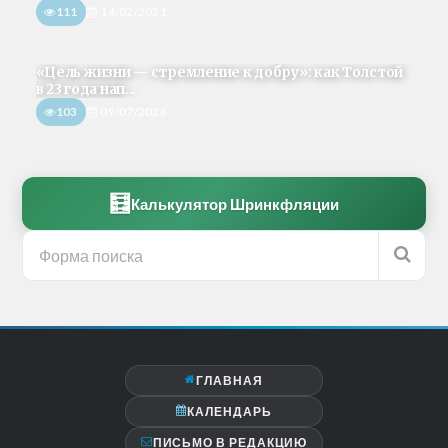
111
14/02/2021
«Цель жизни — стремление к добру»: как Толстой
в 23 года нап...
103
09/07/2026
🧮
Калькулятор Шринкфляции
ГЛАВНАЯ
КАЛЕНДАРЬ
ПИСЬМО В РЕДАКЦИЮ