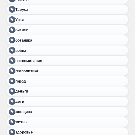
Таруса
Урал
бизнес
ботаника
война
воспоминания
геополитика
город
деньги
дети
женщина
жизнь
здоровье