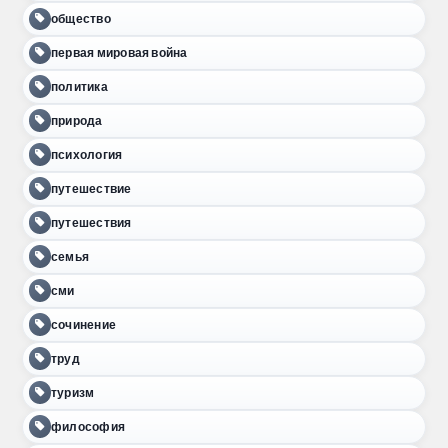
общество
первая мировая война
политика
природа
психология
путешествие
путешествия
семья
сми
сочинение
труд
туризм
философия