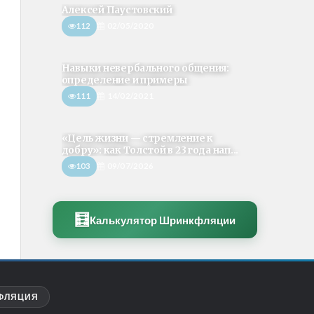
Алексей Паустовский
112
02/05/2020
Навыки невербального общения:
определение и примеры
111
14/02/2021
«Цель жизни — стремление к
добру»: как Толстой в 23 года нап...
103
09/07/2026
🧮
Калькулятор Шринкфляции
ФЛЯЦИЯ