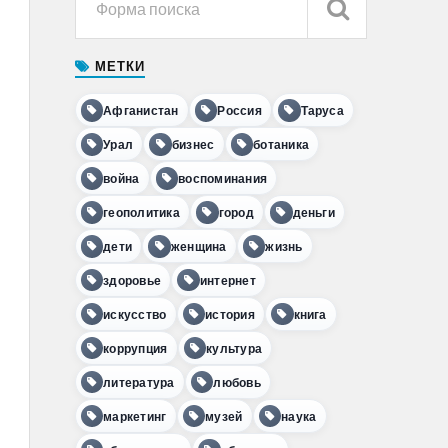
МЕТКИ
Афганистан
Россия
Таруса
Урал
бизнес
ботаника
война
воспоминания
геополитика
город
деньги
дети
женщина
жизнь
здоровье
интернет
искусство
история
книга
коррупция
культура
литература
любовь
маркетинг
музей
наука