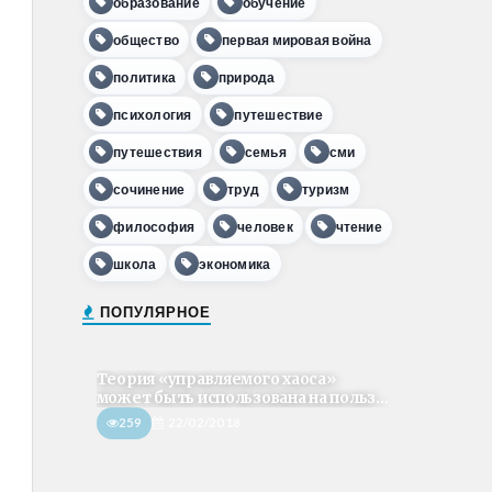
образование
обучение
общество
первая мировая война
политика
природа
психология
путешествие
путешествия
семья
сми
сочинение
труд
туризм
философия
человек
чтение
школа
экономика
ПОПУЛЯРНОЕ
Теория «управляемого хаоса»
может быть использована на польз...
259
22/02/2018