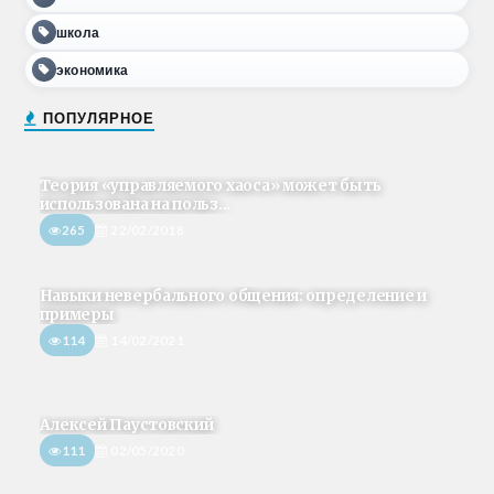
школа
экономика
ПОПУЛЯРНОЕ
Теория «управляемого хаоса» может быть
использована на польз...
265
22/02/2018
Навыки невербального общения: определение и
примеры
114
14/02/2021
Алексей Паустовский
111
02/05/2020