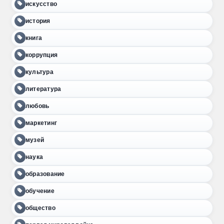
искусство
история
книга
коррупция
культура
литература
любовь
маркетинг
музей
наука
образование
обучение
общество