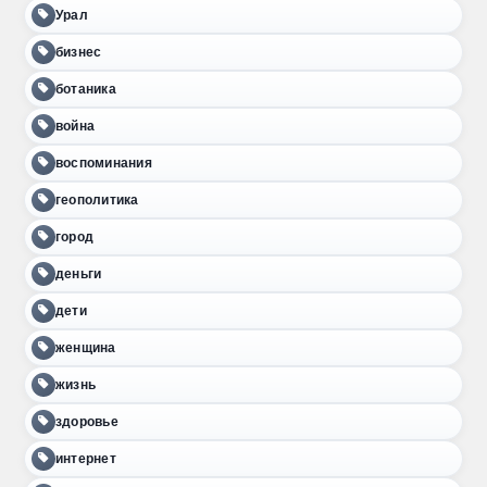
Урал
бизнес
ботаника
война
воспоминания
геополитика
город
деньги
дети
женщина
жизнь
здоровье
интернет