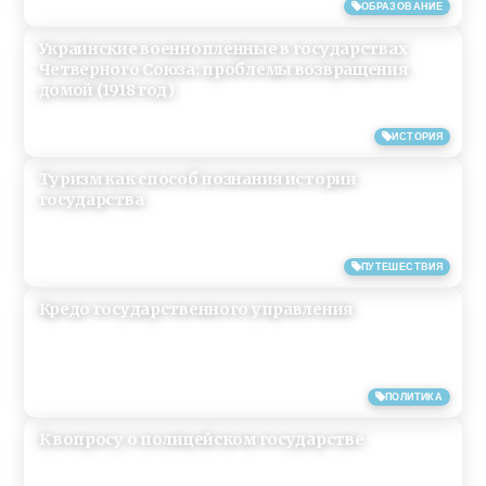
26/05/2019
ОБРАЗОВАНИЕ
Украинские военнопленные в государствах
Четверного Союза: проблемы возвращения
домой (1918 год)
20/05/2019
ИСТОРИЯ
Туризм как способ познания истории
государства
24/02/2019
ПУТЕШЕСТВИЯ
Кредо государственного управления
15/06/2018
ПОЛИТИКА
К вопросу о полицейском государстве