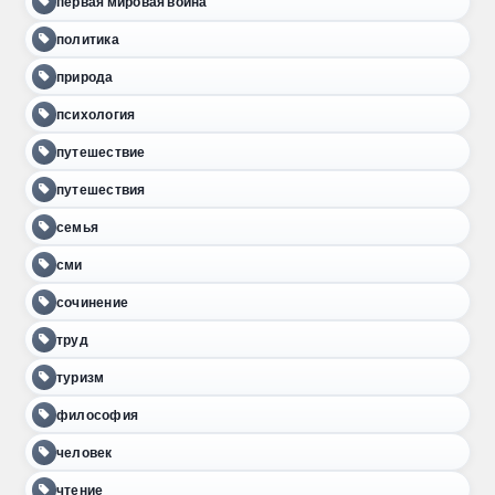
первая мировая война
политика
природа
психология
путешествие
путешествия
семья
сми
сочинение
труд
туризм
философия
человек
чтение