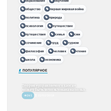
образование
обучение
общество
первая мировая война
политика
природа
психология
путешествие
путешествия
семья
сми
сочинение
труд
туризм
философия
человек
чтение
школа
экономика
ПОПУЛЯРНОЕ
Теория «управляемого хаоса»
может быть использована на польз...
261
22/02/2018