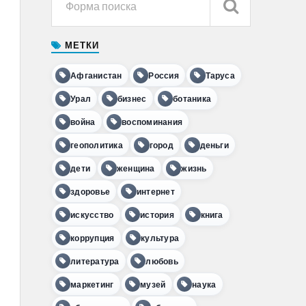
МЕТКИ
Афганистан
Россия
Таруса
Урал
бизнес
ботаника
война
воспоминания
геополитика
город
деньги
дети
женщина
жизнь
здоровье
интернет
искусство
история
книга
коррупция
культура
литература
любовь
маркетинг
музей
наука