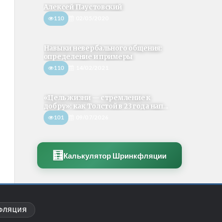
Алексей Паустовский
110
02/05/2020
Навыки невербального общения:
определение и примеры
110
14/02/2021
«Цель жизни — стремление к
добру»: как Толстой в 23 года нап...
101
09/07/2026
🧮
Калькулятор Шринкфляции
ФЛЯЦИЯ