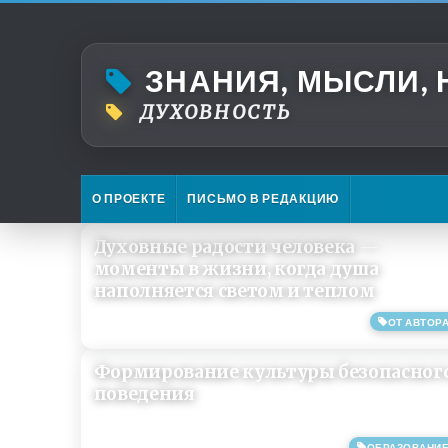
ЗНАНИЯ, МЫСЛИ,
ДУХОВНОСТЬ
О ПРОЕКТЕ
ПИСЬМО В РЕДАКЦИЮ
Духовные радости человека —
моменты в жизни, когда душа
наполняется светом и теплом
ОТ АВТОР
02/05/2023
Формирование культуры безопасног
поведения
ОБРАЗОВАНИ