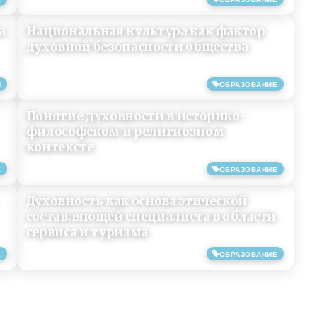
15/06/2019
а
Национальная культура как фактор
духовной безопасности общества
Я
ОБРАЗОВАНИЕ
02/06/2019
Понятие духовности в историко-
философском и религиозном
контексте
Е
ОБРАЗОВАНИЕ
23/01/2019
Духовность как основа этической
составляющей специалиста в области
сервиса и туризма
Е
ОБРАЗОВАНИЕ
03/04/2016