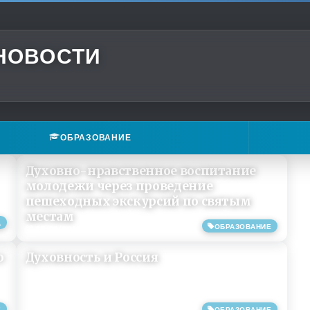
 НОВОСТИ
ОБРАЗОВАНИЕ
Духовно-нравственное воспитание
молодежи через проведение
пешеходных экскурсий по святым
местам
А
ОБРАЗОВАНИЕ
27/09/2019
о
Духовность и Россия
Е
ОБРАЗОВАНИЕ