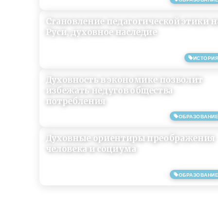
01/07/2019
Становление педагогической этики н
Руси, духовное наследие
ИСТОРИ
08/06/2019
Духовность в экономике позволит
избежать недугов общества
потребления
ОБРАЗОВАНИ
18/05/2019
Духовные ориентиры преображения
человека и социума
ОБРАЗОВАНИ
25/02/2017