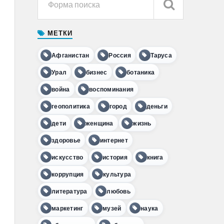
МЕТКИ
Афганистан
Россия
Таруса
Урал
бизнес
ботаника
война
воспоминания
геополитика
город
деньги
дети
женщина
жизнь
здоровье
интернет
искусство
история
книга
коррупция
культура
литература
любовь
маркетинг
музей
наука