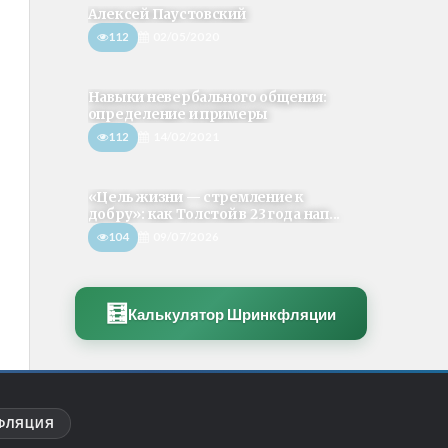
Алексей Паустовский
112
02/05/2020
Навыки невербального общения:
определение и примеры
112
14/02/2021
«Цель жизни — стремление к
добру»: как Толстой в 23 года нап...
104
09/07/2026
🧮
Калькулятор Шринкфляции
ФЛЯЦИЯ