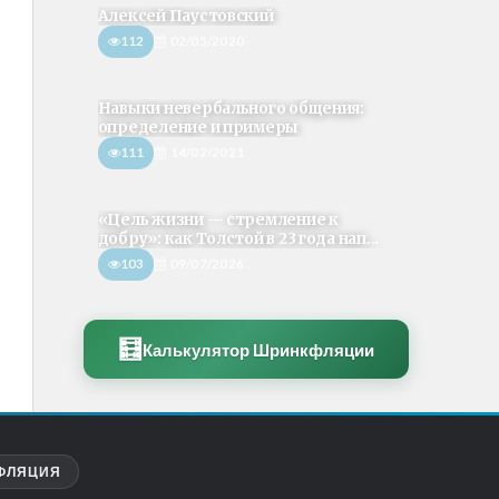
Алексей Паустовский
112
02/05/2020
Навыки невербального общения:
определение и примеры
111
14/02/2021
«Цель жизни — стремление к
добру»: как Толстой в 23 года нап...
103
09/07/2026
🧮
Калькулятор Шринкфляции
ФЛЯЦИЯ