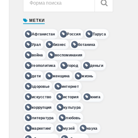
МЕТКИ
Афганистан
Россия
Таруса
Урал
бизнес
ботаника
война
воспоминания
геополитика
город
деньги
дети
женщина
жизнь
здоровье
интернет
искусство
история
книга
коррупция
культура
литература
любовь
маркетинг
музей
наука