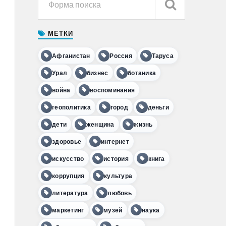
МЕТКИ
Афганистан
Россия
Таруса
Урал
бизнес
ботаника
война
воспоминания
геополитика
город
деньги
дети
женщина
жизнь
здоровье
интернет
искусство
история
книга
коррупция
культура
литература
любовь
маркетинг
музей
наука