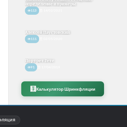
определение и примеры
113
14/02/2021
Алексей Паустовский
111
02/05/2020
Портрет Гете
91
17/04/2019
🧮
Калькулятор Шринкфляции
ФЛЯЦИЯ