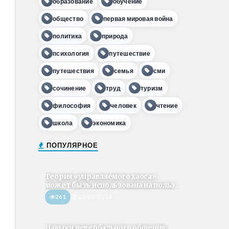
образование
обучение
общество
первая мировая война
политика
природа
психология
путешествие
путешествия
семья
сми
сочинение
труд
туризм
философия
человек
чтение
школа
экономика
ПОПУЛЯРНОЕ
Теория «управляемого хаоса»
может быть использована на польз...
261
22/02/2018
Навыки невербального общения: