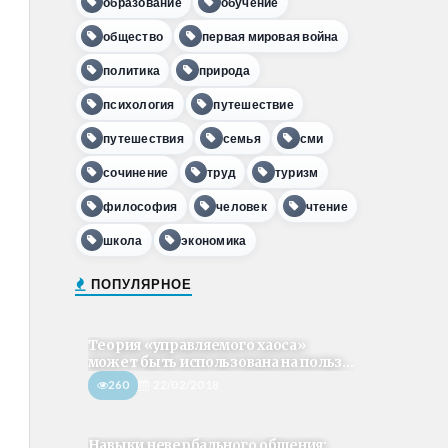
образование
обучение
общество
первая мировая война
политика
природа
психология
путешествие
путешествия
семья
сми
сочинение
труд
туризм
философия
человек
чтение
школа
экономика
ПОПУЛЯРНОЕ
Теория «управляемого хаоса»
может быть использована на польз...
260
22/02/2018
Навыки невербального общения: