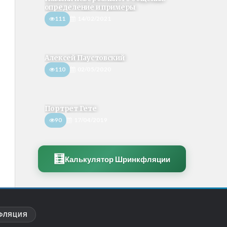
определение и примеры
111
14/02/2021
Алексей Паустовский
110
02/05/2020
Портрет Гете
90
17/04/2019
🧮
Калькулятор Шринкфляции
ФЛЯЦИЯ