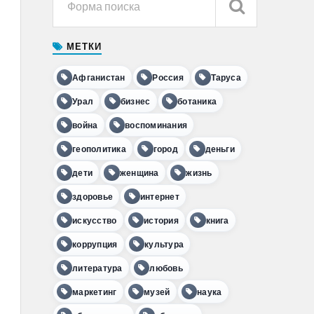
МЕТКИ
Афганистан
Россия
Таруса
Урал
бизнес
ботаника
война
воспоминания
геополитика
город
деньги
дети
женщина
жизнь
здоровье
интернет
искусство
история
книга
коррупция
культура
литература
любовь
маркетинг
музей
наука