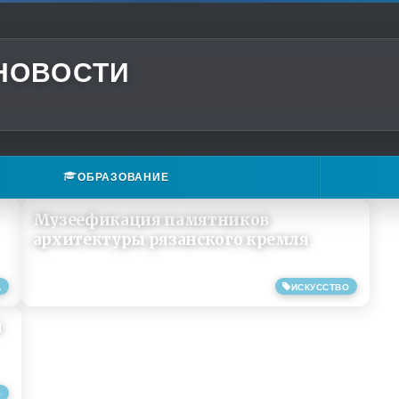
 НОВОСТИ
ОБРАЗОВАНИЕ
Музеефикация памятников
архитектуры рязанского кремля
А
ИСКУССТВО
11/07/2013
и
О