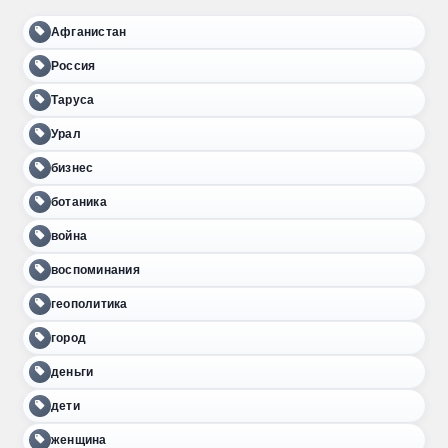
Афганистан
Россия
Таруса
Урал
бизнес
ботаника
война
воспоминания
геополитика
город
деньги
дети
женщина