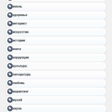
жизнь
здоровье
интернет
искусство
история
книга
коррупция
культура
литература
любовь
маркетинг
музей
наука