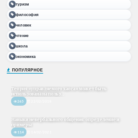
туризм
философия
человек
чтение
школа
экономика
ПОПУЛЯРНОЕ
Теория «управляемого хаоса» может быть
использована на польз...
265
22/02/2018
Навыки невербального общения: определение и
примеры
114
14/02/2021