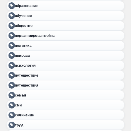
образование
обучение
общество
первая мировая война
политика
природа
психология
путешествие
путешествия
семья
сми
сочинение
труд