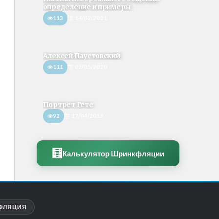
определение и примеры
113
14/02/2021
Алексей Паустовский
111
02/05/2020
Портрет Гете
92
17/04/2019
🧮
Калькулятор Шринкфляции
ФЛЯЦИЯ