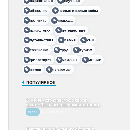
образование
обучение
общество
первая мировая война
политика
природа
психология
путешествие
путешествия
семья
сми
сочинение
труд
туризм
философия
человек
чтение
школа
экономика
ПОПУЛЯРНОЕ
Теория «управляемого хаоса»
может быть использована на польз...
264
22/02/2018
Навыки невербального общения: