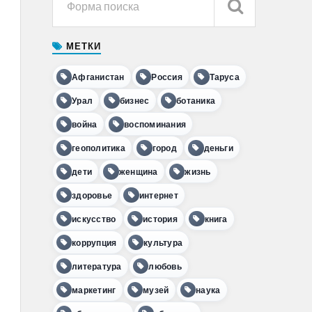
МЕТКИ
Афганистан
Россия
Таруса
Урал
бизнес
ботаника
война
воспоминания
геополитика
город
деньги
дети
женщина
жизнь
здоровье
интернет
искусство
история
книга
коррупция
культура
литература
любовь
маркетинг
музей
наука