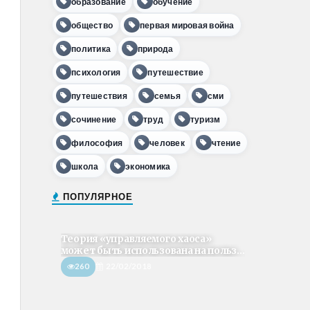
образование
обучение
общество
первая мировая война
политика
природа
психология
путешествие
путешествия
семья
сми
сочинение
труд
туризм
философия
человек
чтение
школа
экономика
ПОПУЛЯРНОЕ
Теория «управляемого хаоса»
может быть использована на польз...
260
22/02/2018