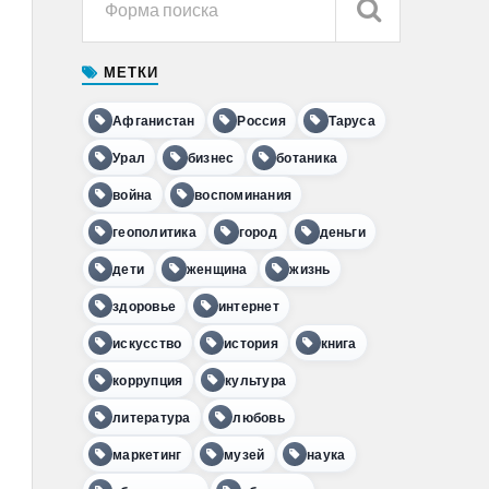
МЕТКИ
Афганистан
Россия
Таруса
Урал
бизнес
ботаника
война
воспоминания
геополитика
город
деньги
дети
женщина
жизнь
здоровье
интернет
искусство
история
книга
коррупция
культура
литература
любовь
маркетинг
музей
наука