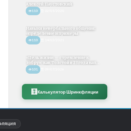
Алексей Паустовский
110
02/05/2020
Навыки невербального общения:
определение и примеры
110
14/02/2021
«Цель жизни — стремление к
добру»: как Толстой в 23 года нап...
101
09/07/2026
🧮
Калькулятор Шринкфляции
ФЛЯЦИЯ