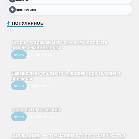
экономика
ПОПУЛЯРНОЕ
Теория «управляемого хаоса» может быть
использована на польз...
265
22/02/2018
Навыки невербального общения: определение и
примеры
113
14/02/2021
Алексей Паустовский
112
02/05/2020
«Цель жизни — стремление к добру»: как Толстой