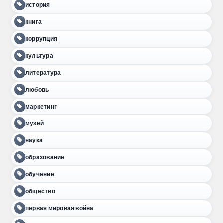
история
книга
коррупция
культура
литература
любовь
маркетинг
музей
наука
образование
обучение
общество
первая мировая война