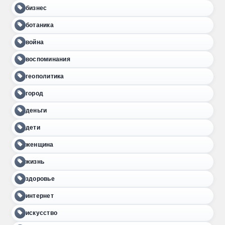
бизнес
ботаника
война
воспоминания
геополитика
город
деньги
дети
женщина
жизнь
здоровье
интернет
искусство