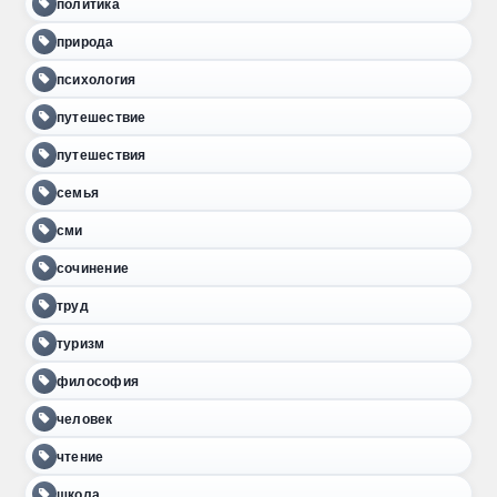
политика
природа
психология
путешествие
путешествия
семья
сми
сочинение
труд
туризм
философия
человек
чтение
школа