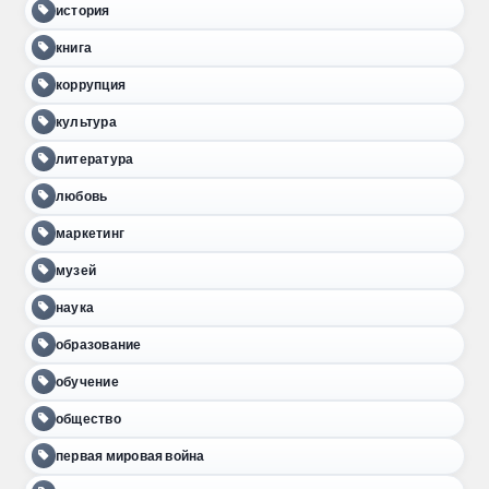
история
книга
коррупция
культура
литература
любовь
маркетинг
музей
наука
образование
обучение
общество
первая мировая война