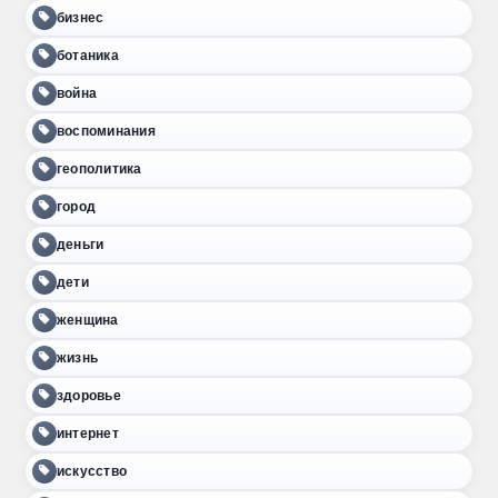
бизнес
ботаника
война
воспоминания
геополитика
город
деньги
дети
женщина
жизнь
здоровье
интернет
искусство