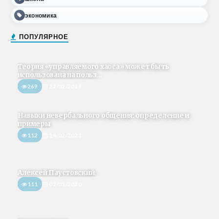
экономика
ПОПУЛЯРНОЕ
Теория «управляемого хаоса» может быть
использована на польз...
269
22/02/2018
Навыки невербального общения: определение и
примеры
112
14/02/2021
Алексей Паустовский
111
02/05/2020