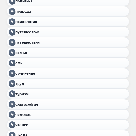
политика
природа
психология
путешествие
путешествия
семья
сми
сочинение
труд
туризм
философия
человек
чтение
школа