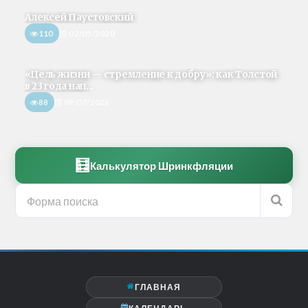
Алексей Паустовский
110
02/05/2020
«Цель жизни — стремление к добру»: как Толстой
в 23 года нап...
88
09/07/2026
🧮
Калькулятор Шринкфляции
ГЛАВНАЯ