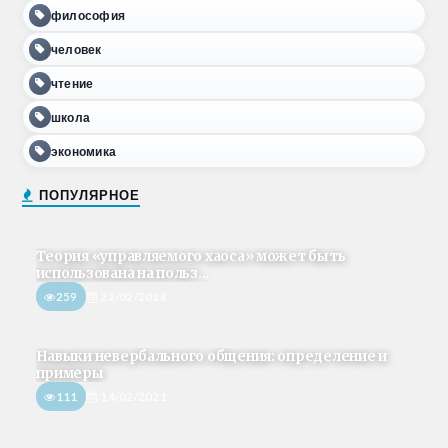
философия
человек
чтение
школа
экономика
ПОПУЛЯРНОЕ
Теория «управляемого хаоса» может быть
использована на польз...
259
22/02/2018
Навыки невербального общения: определение и
примеры
111
14/02/2021