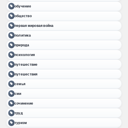
обучение
общество
первая мировая война
политика
природа
психология
путешествие
путешествия
семья
сми
сочинение
труд
туризм