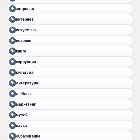
здоровье
интернет
искусство
история
книга
коррупция
культура
литература
любовь
маркетинг
музей
наука
образование