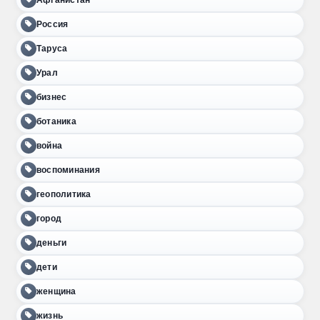
Россия
Таруса
Урал
бизнес
ботаника
война
воспоминания
геополитика
город
деньги
дети
женщина
жизнь