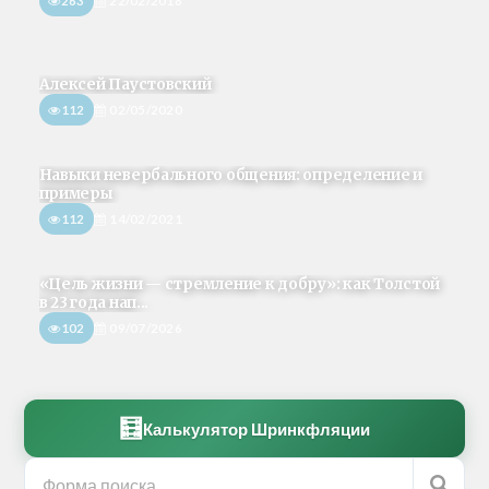
263
22/02/2018
Алексей Паустовский
112
02/05/2020
Навыки невербального общения: определение и
примеры
112
14/02/2021
«Цель жизни — стремление к добру»: как Толстой
в 23 года нап...
102
09/07/2026
🧮
Калькулятор Шринкфляции