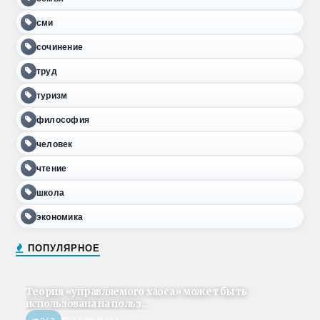
сми
сочинение
труд
туризм
философия
человек
чтение
школа
экономика
ПОПУЛЯРНОЕ
Теория «управляемого хаоса» может быть
использована на польз...