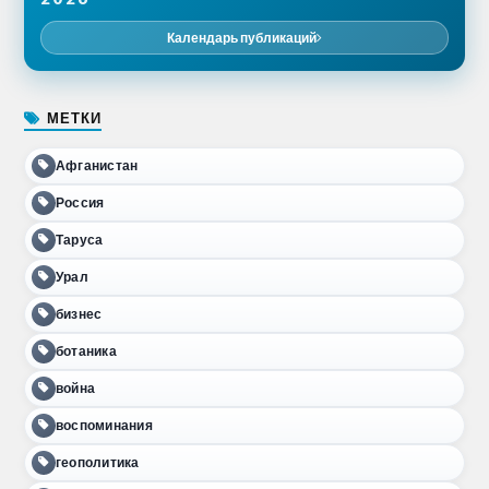
Календарь публикаций
МЕТКИ
Афганистан
Россия
Таруса
Урал
бизнес
ботаника
война
воспоминания
геополитика