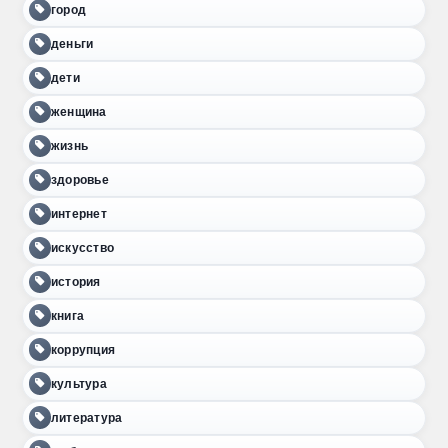
город
деньги
дети
женщина
жизнь
здоровье
интернет
искусство
история
книга
коррупция
культура
литература