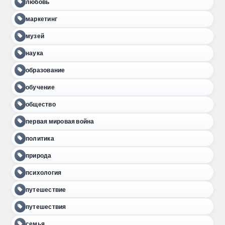
любовь
маркетинг
музей
наука
образование
обучение
общество
первая мировая война
политика
природа
психология
путешествие
путешествия
семья