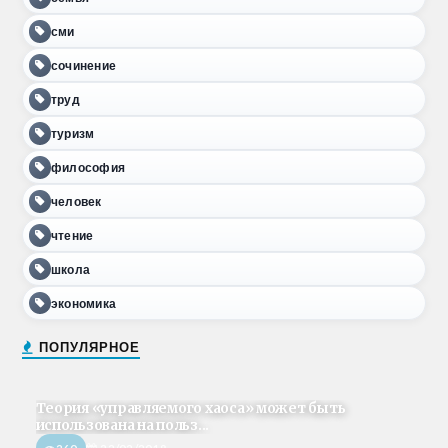
сми
сочинение
труд
туризм
философия
человек
чтение
школа
экономика
ПОПУЛЯРНОЕ
Теория «управляемого хаоса» может быть
использована на польз...