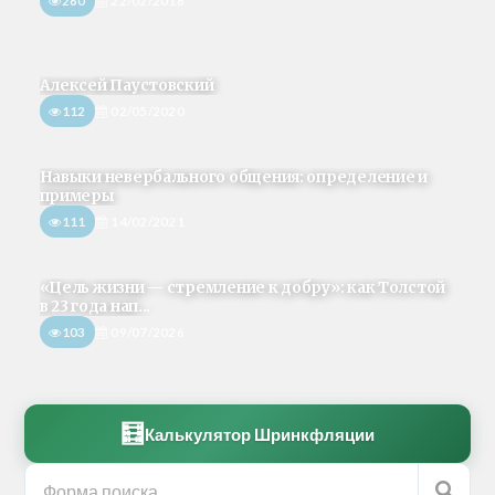
260
22/02/2018
Алексей Паустовский
112
02/05/2020
Навыки невербального общения: определение и
примеры
111
14/02/2021
«Цель жизни — стремление к добру»: как Толстой
в 23 года нап...
103
09/07/2026
🧮
Калькулятор Шринкфляции