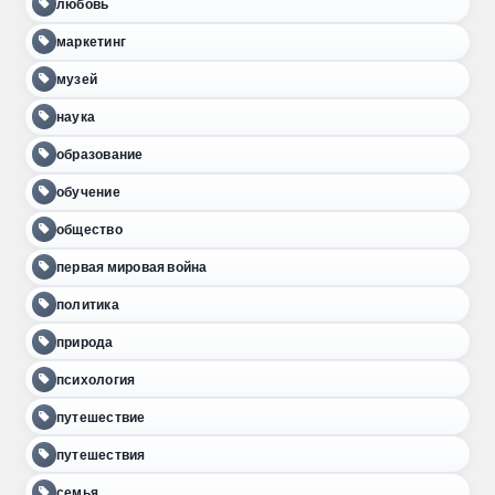
любовь
маркетинг
музей
наука
образование
обучение
общество
первая мировая война
политика
природа
психология
путешествие
путешествия
семья