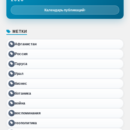
Календарь публикаций
МЕТКИ
Афганистан
Россия
Таруса
Урал
бизнес
ботаника
война
воспоминания
геополитика