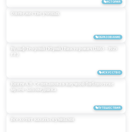
15/04/2019
ИСТОРИЯ
О невежестве ученых
11/04/2019
ОБРАЗОВАНИЕ
Вульф Георгий (Юрий) Викторович (1863—1925
г.г.)
08/04/2019
ИСКУССТВО
Книги А.В. Селиванова в научной библиотеке
музея-заповедника
03/02/2019
ПУТЕШЕСТВИЯ
Все хотят казаться умными