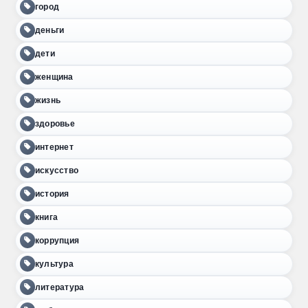
город
деньги
дети
женщина
жизнь
здоровье
интернет
искусство
история
книга
коррупция
культура
литература