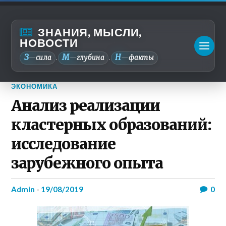
ЗНАНИЯ, МЫСЛИ,
НОВОСТИ
З
М
Н
—
сила
—
глубина
—
факты
.
.
ЭКОНОМИКА
Анализ реализации
кластерных образований:
исследование
зарубежного опыта
admin
-
19/08/2019
0