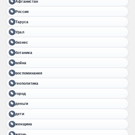
Афганистан
Россия
Таруса
Урал
бизнес
ботаника
война
воспоминания
геополитика
город
деньги
дети
женщина
жизнь