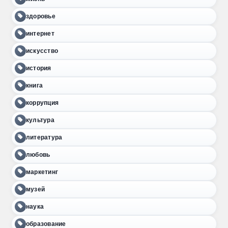
здоровье
интернет
искусство
история
книга
коррупция
культура
литература
любовь
маркетинг
музей
наука
образование