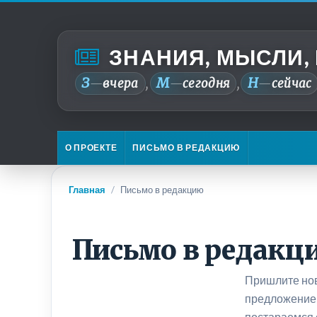
ЗНАНИЯ, МЫСЛИ,
З
М
Н
—
вчера
—
сегодня
—
сейчас
,
,
О ПРОЕКТЕ
ПИСЬМО В РЕДАКЦИЮ
Главная
/
Письмо в редакцию
Письмо в редакц
Пришлите нов
предложение 
постараемся 