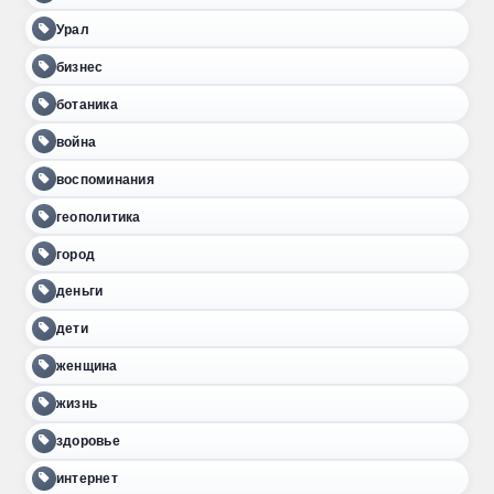
Урал
бизнес
ботаника
война
воспоминания
геополитика
город
деньги
дети
женщина
жизнь
здоровье
интернет