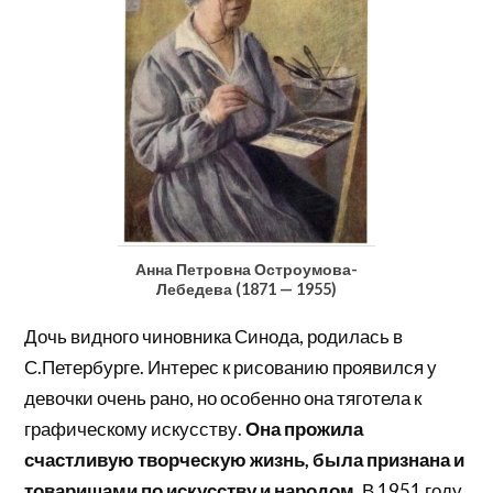
Анна Петровна Остроумова-
Лебедева (1871 — 1955)
Дочь видного чиновника Синода, родилась в
С.Петербурге. Интерес к ри­сованию проявился у
девочки очень рано, но особенно она тяготела к
графическому искусству.
Она прожила
счастливую творческую жизнь, была признана и
товарищами по искусству и народом.
В 1951 году