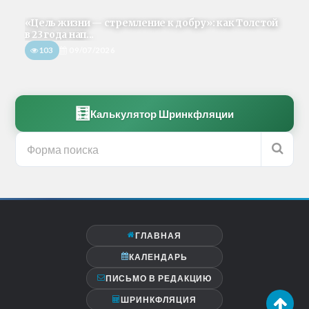
«Цель жизни — стремление к добру»: как Толстой
в 23 года нап...
103
09/07/2026
🧮
Калькулятор Шринкфляции
ГЛАВНАЯ
КАЛЕНДАРЬ
ПИСЬМО В РЕДАКЦИЮ
ШРИНКФЛЯЦИЯ