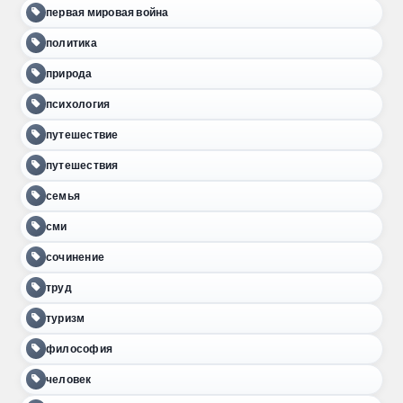
первая мировая война
политика
природа
психология
путешествие
путешествия
семья
сми
сочинение
труд
туризм
философия
человек