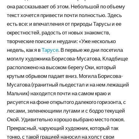
она рассказывает об этом. Небольшой по объему
текст хочется привести почти полностью. Здесь
есть все: и впечатления от природы Тарусы и ее
окрестностей, радость от новых знакомств,
творческие поиски и неудачи: «Уже несколько
недель, как я в
Тарусе
. В первые же дни посетила
могилу художника Борисова-Мусатова. Кладбище
расположено на высоком берегу Оки, который
крутым обрывом падает вниз. Могила Борисова-
Мусатова (гранитный пьедестал и на нем лежащий
Мальчик) находится почти на самом краю и
рисуется на фоне открытого далекого горизонта, с
лесами, зеленеющими лугами и с бодро текущей
Окой. Удивительно хорошо выбрано место покоя.
Прекрасный, чарующий художник, который так
тонко, с такой грацией наносил на холст свои