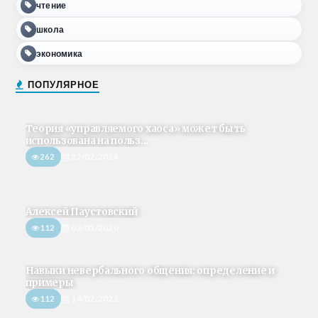
чтение
школа
экономика
ПОПУЛЯРНОЕ
Теория «управляемого хаоса» может быть
использована на польз...
262
22/02/2018
Алексей Паустовский
112
02/05/2020
Навыки невербального общения: определение и
примеры
112
14/02/2021