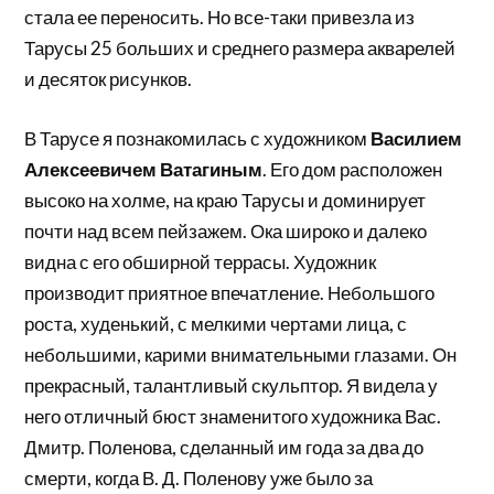
стала ее переносить. Но все-таки привезла из
Тарусы 25 больших и среднего размера акварелей
и десяток рисунков.
В Тарусе я познакомилась с художником
Василием
Алексеевичем Ватагиным
. Его дом расположен
высоко на холме, на краю Тарусы и доминирует
почти над всем пейзажем. Ока широко и далеко
видна с его обширной террасы. Художник
производит приятное впечатление. Небольшого
роста, худенький, с мелкими чертами лица, с
небольшими, карими внимательными глазами. Он
прекрасный, талантливый скульптор. Я видела у
него отличный бюст знаменитого художника Вас.
Дмитр. Поленова, сделанный им года за два до
смерти, когда В. Д. Поленову уже было за