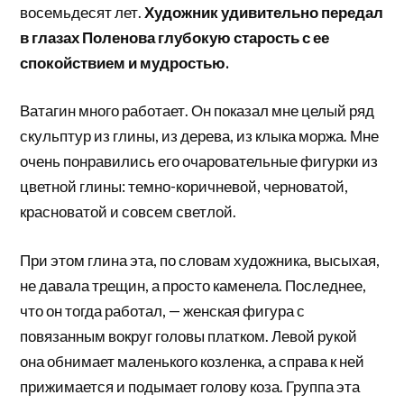
восемьдесят лет.
Художник удивительно передал
в глазах Поленова глубокую старость с ее
спокойствием и мудростью.
Ватагин много работает. Он показал мне целый ряд
скульптур из глины, из дерева, из клыка моржа. Мне
очень понравились его очаровательные фигурки из
цветной глины: темно-коричневой, черноватой,
красноватой и совсем светлой.
При этом глина эта, по словам художника, высыхая,
не давала трещин, а просто каменела. Последнее,
что он тогда работал, — женская фигура с
повязанным вокруг головы платком. Левой рукой
она обнимает маленького козленка, а справа к ней
прижимается и подымает голову коза. Группа эта