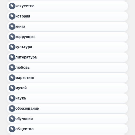
искусство
история
книга
коррупция
культура
литература
любовь
маркетинг
музей
наука
образование
обучение
общество