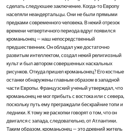
сделать следуюшее заключение. Когда-то Европу
населяли неандертальцы. Они не были прямыми
предками современного человека. В некий отрезок
времени четвертичного периода вдруг появился
кроманьонец — наш непосредственный
предшественник. Он обладал уже достаточно
развитым интеллектом, создал некий религиозный
культ и был автором совершенных наскальных
рисунков. Откуда пришел кроманьонец? Его костные
останки обнаружены главным образом в западной
части Европы. Французский ученый утверждал, что
кроманьонец не мог прибыть с востока или с севера,
поскольку путь ему преграждали бескрайние топи и
ледники. К тому же раскопки говорят о том, что он
двигался с запада, следовательно, от Атлантики.
Таким образом, кроманьонец — это древний житель