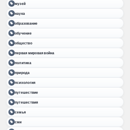
музей
наука
образование
обучение
общество
первая мировая война
политика
природа
психология
путешествие
путешествия
семья
сми