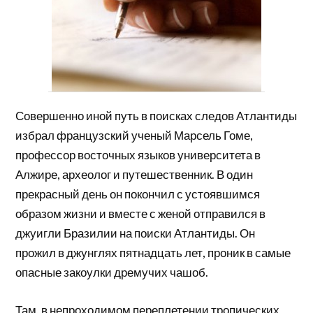
Совершенно иной путь в поисках следов Атлантиды
избрал французский ученый Марсель Гоме,
профессор восточных языков университета в
Алжире, археолог и путешественник. В один
прекрасный день он покончил с устоявшимся
образом жизни и вместе с женой отправился в
джуигли Бразилии на поиски Атлантиды. Он
прожил в джунглях пятнадцать лет, проник в самые
опасные закоулки дремучих чашоб.
Там, в непроходимом переплетении тропических