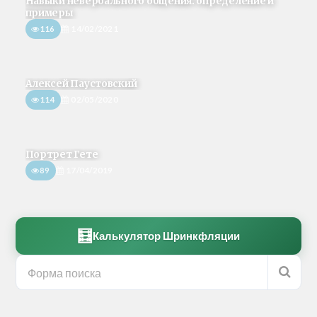
Навыки невербального общения: определение и
примеры
116
14/02/2021
Алексей Паустовский
114
02/05/2020
Портрет Гете
89
17/04/2019
🧮
Калькулятор Шринкфляции