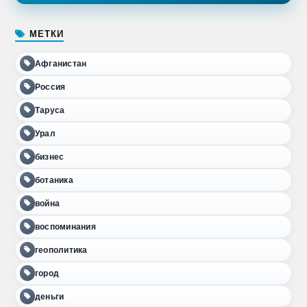
МЕТКИ
Афганистан
Россия
Таруса
Урал
бизнес
ботаника
война
воспоминания
геополитика
город
деньги