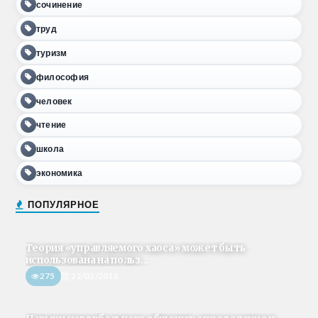
сочинение
труд
туризм
философия
человек
чтение
школа
экономика
ПОПУЛЯРНОЕ
Теория «управляемого хаоса» может быть
использована на польз...
275
22/02/2018