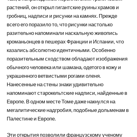
растений, он открыл гигантские руины храмов и
гробниц, надписи и рисунки на камнях. Прежде
всего его поразило то, что рисунки настолько
разительно напоминали наскальную живопись
кроманьонцев в пешерах Франции и Испании, что
казались абсолютно идентичными. Особенно
поразительным сходством обладают изображения
обычного человека или шамана, одетого в кожу и
украшенного ветвистыми рогами оленя.
Нанесенные на стены знаки удивительно
напоминают старокельтские надписи, найденные в
Европе. В одном месте Томе даже накнулся на
мегалитические надгробия, подобные дольменам в
Палестине и Европе.
Эти открытия позволили французскому ученому