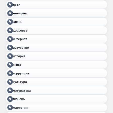
дети
женщина
жизнь
здоровье
интернет
искусство
история
книга
коррупция
культура
литература
любовь
маркетинг