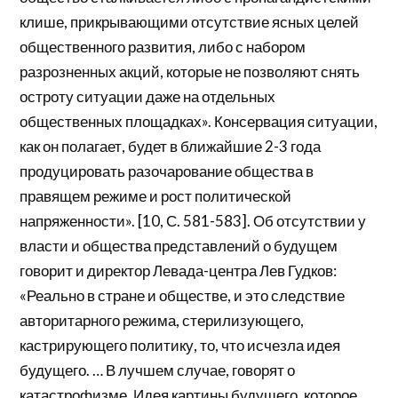
клише, прикрывающими отсутствие ясных целей
общественного развития, либо с набором
разрозненных акций, которые не позволяют снять
остроту ситуации даже на отдельных
общественных площадках». Консервация ситуации,
как он полагает, будет в ближайшие 2-3 года
продуцировать разочарование общества в
правящем режиме и рост политической
напряженности». [10, С. 581-583]. Об отсутствии у
власти и общества представлений о будущем
говорит и директор Левада-центра Лев Гудков:
«Реально в стране и обществе, и это следствие
авторитарного режима, стерилизующего,
кастрирующего политику, то, что исчезла идея
будущего. … В лучшем случае, говорят о
катастрофизме. Идея картины будущего, которое