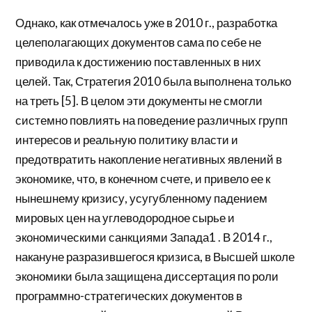
Однако, как отмечалось уже в 2010 г., разработка
целеполагающих документов сама по себе не
приводила к достижению поставленных в них
целей. Так, Стратегия 2010 была выполнена только
на треть [5]. В целом эти документы не смогли
системно повлиять на поведение различных групп
интересов и реальную политику власти и
предотвратить накопление негативных явлений в
экономике, что, в конечном счете, и привело ее к
нынешнему кризису, усугубленному падением
мировых цен на углеводородное сырье и
экономическими санкциями Запада1 . В 2014 г.,
накануне разразившегося кризиса, в Высшей школе
экономики была защищена диссертация по роли
программно-стратегических документов в