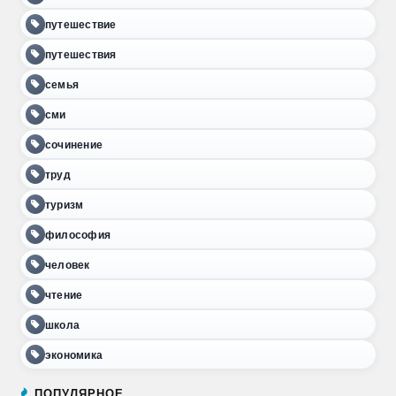
путешествие
путешествия
семья
сми
сочинение
труд
туризм
философия
человек
чтение
школа
экономика
ПОПУЛЯРНОЕ