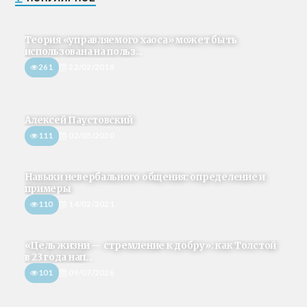
Теория «управляемого хаоса» может быть
использована на польз...
261
22/02/2018
Алексей Паустовский
111
02/05/2020
Навыки невербального общения: определение и
примеры
110
14/02/2021
«Цель жизни — стремление к добру»: как Толстой
в 23 года нап...
101
09/07/2026