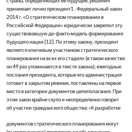
страны, определяющих ее будущее, решения
принимает лично президент1 . Федеральный закон
2014 г. «О стратегическом планировании в
Российской Федерации» юридически закрепил эту
существовавшую де-факто модель формирования
будущего нации [12]. По этому закону, президент
является ключевым участником стратегического
планирования на всех его стадиях (в таком качестве
он 49 раз упоминается в тексте закона); ежегодные
послания президента, которые его администрация
готовит в закрытом режиме, поставлены на первое
место в категории документов целеполагания. При
этом закон крайне скупо и неопределенно говорит
об участии гражданского общества: «К разработке
документов стратегического планирования могут
(выделено мною) привлекаться объединения