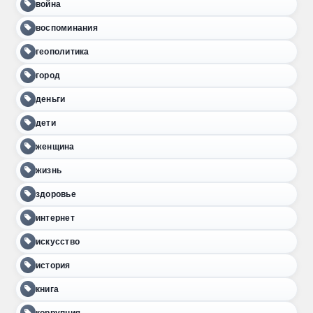
война
воспоминания
геополитика
город
деньги
дети
женщина
жизнь
здоровье
интернет
искусство
история
книга
коррупция