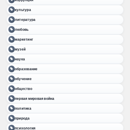
культура
литература
любовь
маркетинг
музей
наука
образование
обучение
общество
первая мировая война
политика
природа
психология