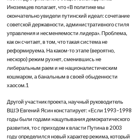
Иноземцев полагает, что «В политике мы
окончательно увидели путинский идеал: сочетание
советской державности, административного стиля
управления и несменяемости лидера». Проблема,
как он считает, в том, что такая система не
реформируема. На каком-то этапе (вероятно,
нескоро) режим рухнет, сменившись не
либеральным раем и не националистическим
кошмаром, а банальным в своей обыденности
хаосом.1
Другой участник проекта, научный руководитель
ВШЭ Евгений Ясин констатирует: «Если 1993–1998
годы были годами нащупывания демократического
развития, то с приходом к власти Путина в 2003
году определился новый характер режима, который