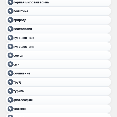
первая мировая война
политика
природа
психология
путешествие
путешествия
семья
сми
сочинение
труд
туризм
философия
человек