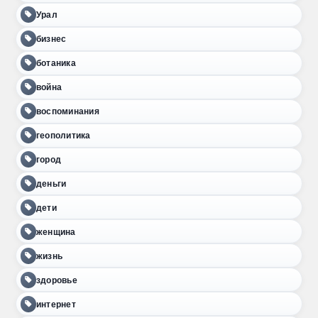
Урал
бизнес
ботаника
война
воспоминания
геополитика
город
деньги
дети
женщина
жизнь
здоровье
интернет