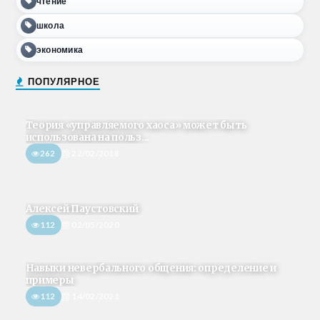
чтение
школа
экономика
ПОПУЛЯРНОЕ
Теория «управляемого хаоса» может быть
использована на польз...
262
22/02/2018
Алексей Паустовский
112
02/05/2020
Навыки невербального общения: определение и
примеры
112
14/02/2021