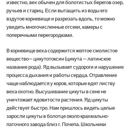
известно, вех обычен для болотистых берегов озер,
ручьев и стариц. Если вытащить из воды его
вздутое корневище и разрезать вдоль, то можно
увидеть многочисленные отсеки, камеры с
поперечными перегородками.
В корневище веха содержится желтое смолистое
вещество— цикутотоксин (цикута — латинское
название рода). Яд вызывает судороги и нарушение
процесса дыхания и работы сердца. Отравление
чаще наблюдается у коров, которые едят листву
веха охотно. Высушивание цикуты в сене не
уничтожает ядовитости растения. Яд цикуты
действует быстро. Нам пришлось видеть целые
заросли цикуты в болотце около крахмально-
паточного завода близ г. Почепа. Школьники