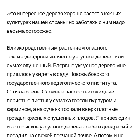
Это интересное дерево хорошо растет в южных
культурах нашей страны; но работахь с ним надо
весьма осторожно.
Близко родственным растением опасного
токсикодендрона является уксусное дерево, или
сумах опушенный. Впервые уксусное дерево мне
пришлось увидеть в саду Новозыбовского
государственного педагогического института.
Стояла осень. Сложные папоротниковидные
перистые листья у сумаха горели пурпуром и
кармином, а на сучьях торчали вверх плотные
гроздья красных опушенных плодов. Я привез один
из отпрысков уксусного дерева к себе в дендрарий и
посадил на свежей песчаной почве. А потом и не