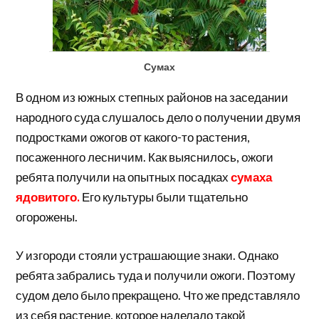
Сумах
В одном из южных степных районов на заседании
народного суда слушалось дело о получении двумя
подростками ожогов от какого-то растения,
посаженного лесничим. Как выяснилось, ожоги
ребята получили на опытных посадках
сумаха
ядовитого.
Его культуры были тщательно
огорожены.
У изгороди стояли устрашающие знаки. Однако
ребята забрались туда и получили ожоги. Поэтому
судом дело было прекращено. Что же представляло
из себя растение, которое наделало такой