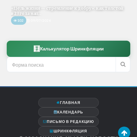
«Цель жизни — стремление к добру»: как Толстой
в 23 года нап...
102
09/07/2026
🧮
Калькулятор Шринкфляции
ГЛАВНАЯ
КАЛЕНДАРЬ
ПИСЬМО В РЕДАКЦИЮ
ШРИНКФЛЯЦИЯ