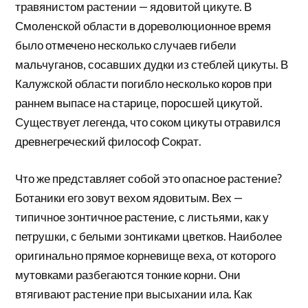
травянистом растении — ядовитой цикуте. В
Смоленской области в дореволюционное время
было отмечено несколько случаев гибели
мальчуганов, сосавших дудки из стеблей цикуты. В
Калужской области погибло несколько коров при
раннем выпасе на старице, поросшей цикутой.
Существует легенда, что соком цикуты отравился
древнегреческий философ Сократ.
Что же представляет собой это опасное растение?
Ботаники его зовут вехом ядовитым. Вех —
типичное зонтичное растение, с листьями, как у
петрушки, с белыми зонтиками цветков. Наиболее
оригинально прямое корневище веха, от которого
мутовками разбегаются тонкие корни. Они
втягивают растение при высыхании ила. Как