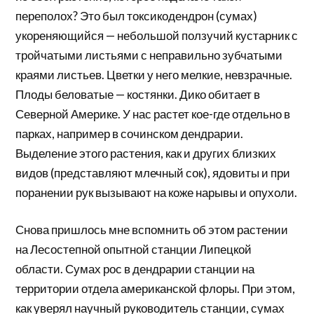
переполох? Это был токсикодендрон (сумах)
укореняющийся — небольшой ползучий кустарник с
тройчатыми листьями с неправильно зубчатыми
краями листьев. Цветки у него мелкие, невзрачные.
Плоды беловатые — костянки. Дико обитает в
Северной Америке. У нас растет кое-где отдельно в
парках, например в сочинском дендрарии.
Выделение этого растения, как и других близких
видов (представляют млечный сок), ядовиты и при
поранении рук вызывают на коже нарывы и опухоли.
Снова пришлось мне вспомнить об этом растении
на Лесостепной опытной станции Липецкой
области. Сумах рос в дендрарии станции на
территории отдела американской флоры. При этом,
как уверял научный руководитель станции, сумах