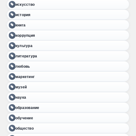
искусство
история
книга
коррупция
культура
литература
любовь
маркетинг
музей
наука
образование
обучение
общество