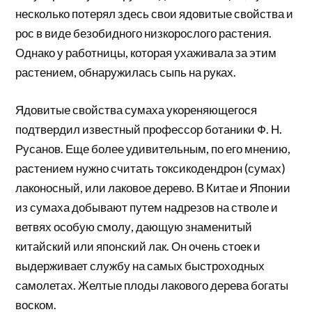
несколько потерял здесь свои ядовитые свойства и
рос в виде безобидного низкорослого растения.
Однако у работницы, которая ухаживала за этим
растением, обнаружилась сыпь на руках.
Ядовитые свойства сумаха укореняющегося
подтвердил известный профессор ботаники Ф. Н.
Русанов. Еще более удивительным, по его мнению,
растением нужно считать токсикодендрон (сумах)
лаконосный, или лаковое дерево. В Китае и Японии
из сумаха добывают путем надрезов на стволе и
ветвях особую смолу, дающую знаменитый
китайский или японский лак. Он очень стоек и
выдерживает службу на самых быстроходных
самолетах. Желтые плоды лакового дерева богаты
воском.