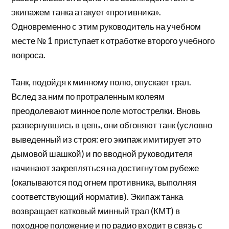
экипажем танка атакует «противника».
Одновременно с этим руководитель на учебном
месте № 1 приступает к отработке второго учебного
вопроса.
Танк, подойдя к минному полю, опускает трал.
Вслед за ним по протраленным колеям
преодолевают минное поле мотострелки. Вновь
развернувшись в цепь, они обгоняют танк (условно
выведенный из строя: его экипаж имитирует это
дымовой шашкой) и по вводной руководителя
начинают закрепляться на достигнутом рубеже
(окапываются под огнем противника, выполняя
соответствующий норматив). Экипаж танка
возвращает катковый минный трал (КМТ) в
походное положение и по радио входит в связь с