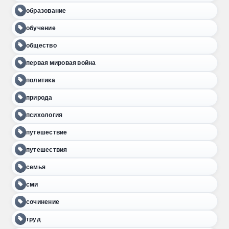
образование
обучение
общество
первая мировая война
политика
природа
психология
путешествие
путешествия
семья
сми
сочинение
труд