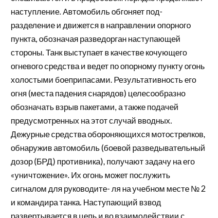
наступление. Автомобиль обгоняет под-
разделение и движется в направлении опорного
пункта, обозначая разведорган наступающей
стороны. Танк выступает в качестве кочующего
огневого средства и ведет по опорному пункту огонь
холостыми боеприпасами. Результативность его
огня (места падения снарядов) целесообразно
обозначать взрыв пакетами, а также подачей
предусмотренных на этот случай вводных.
Дежурные средства обороняющихся мотострелков,
обнаружив автомобиль (боевой разведывательный
дозор (БРД) противника), получают задачу на его
«уничтожение». Их огонь может послужить
сигналом для руководите- ля на учебном месте № 2
и командира танка. Наступающий взвод
развертывается в цепь и во взаимодействии с