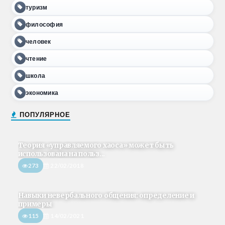
туризм
философия
человек
чтение
школа
экономика
ПОПУЛЯРНОЕ
Теория «управляемого хаоса» может быть
использована на польз...
273
22/02/2018
Навыки невербального общения: определение и
примеры
115
14/02/2021