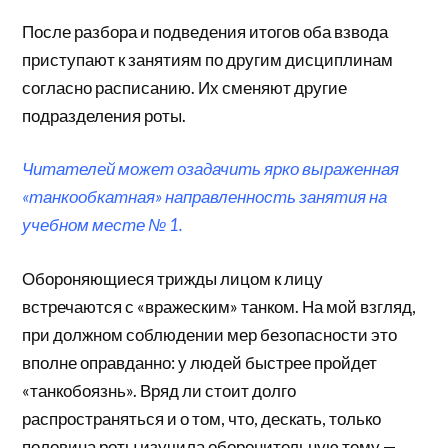
После разбора и подведения итогов оба взвода
приступают к занятиям по другим дисциплинам
согласно расписанию. Их сменяют другие
подразделения роты.
Читателей может озадачить ярко выраженная
«танкообкатная» направленность занятия на
учебном месте № 1.
Обороняющиеся трижды лицом к лицу
встречаются с «вражеским» танком. На мой взгляд,
при должном соблюдении мер безопасности это
вполне оправданно: у людей быстрее пройдет
«танкобоязнь». Вряд ли стоит долго
распространяться и о том, что, дескать, только
половина роты изучила оборонительную тему —