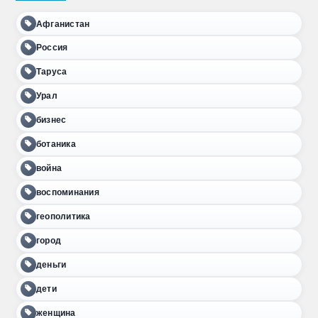
Афганистан
Россия
Таруса
Урал
бизнес
ботаника
война
воспоминания
геополитика
город
деньги
дети
женщина