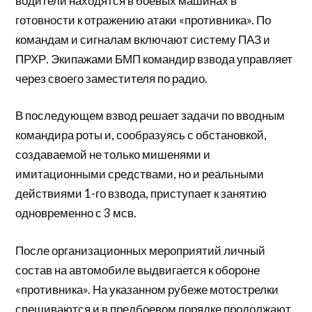
водители находятся в боевых машинах в
готовности к отражению атаки «противника». По
командам и сигналам включают систему ПАЗ и
ПРХР. Экипажами БМП командир взвода управляет
через своего заместителя по радио.
В последующем взвод решает задачи по вводным
командира роты и, сообразуясь с обстановкой,
создаваемой не только мишенями и
имитационными средствами, но и реальными
действиями 1-го взвода, приступает к занятию
одновременно с 3 мсв.
После организационных мероприятий личный
состав на автомобиле выдвигается к обороне
«противника». На указанном рубеже мотострелки
спешиваются и в предбоевом порядке продолжают