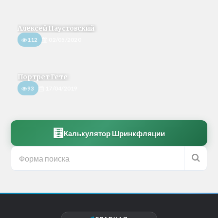
Алексей Паустовский
112
02/05/2020
Портрет Гете
93
17/04/2019
🧮
Калькулятор Шринкфляции