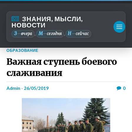
ЗНАНИЯ, МЫСЛИ,
НОВОСТИ
З
М
Н
—
вчера
—
сегодня
—
сейчас
,
,
ОБРАЗОВАНИЕ
Важная ступень боевого
слаживания
admin
-
26/05/2019
0