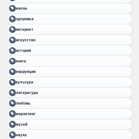
жизнь
здоровье
интернет
искусство
история
книга
коррупция
культура
литература
любовь
маркетинг
музей
наука