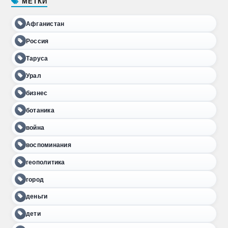
МЕТКИ
Афганистан
Россия
Таруса
Урал
бизнес
ботаника
война
воспоминания
геополитика
город
деньги
дети