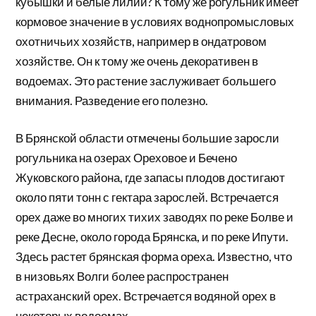
кубышки и белые лилии? К тому же рогульник имеет
кормовое значение в условиях воднопромысловых
охотничьих хозяйств, например в ондатровом
хозяйстве. Он к тому же очень декоративен в
водоемах. Это растение заслуживает большего
внимания. Разведение его полезно.
В Брянской области отмечены большие заросли
рогульника на озерах Ореховое и Бечено
Жуковского района, где запасы плодов достигают
около пяти тонн с гектара зарослей. Встречается
орех даже во многих тихих заводях по реке Болве и
реке Десне, около города Брянска, и по реке Ипути.
Здесь растет брянская форма ореха. Известно, что
в низовьях Волги более распространен
астраханский орех. Встречается водяной орех в
некоторых водоемах.