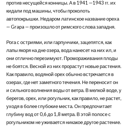
против несущейся конницы. А в 1941 —1943 гг. их
кидали под машины, чтобы проколоть
автопокрышки. Недаром латинское название ореха
— Grapa — произошло от римского слова западня.
Рога с остриями, или гарпунчики, зацепятся, как
лапы якоря на дне озера, вода нанесет на них ил, и
они отлично перезимуют. Промораживания плоды
не боятся. Весной из них прорастут новые растения.
Как правило, водяной орех обычно встречается в
озерах, где нет заметного течения. Не переносит он
и сильного волнения воды от ветра. В мелкой воде, у
берегов, орех, или рогульник, как правило, не растет,
уходя в более глубокие места. Он предпочитает
глубину вод от 0,6 до 1,8 метра. В этой полосе с
рогульником не уживается никакое другое растение.