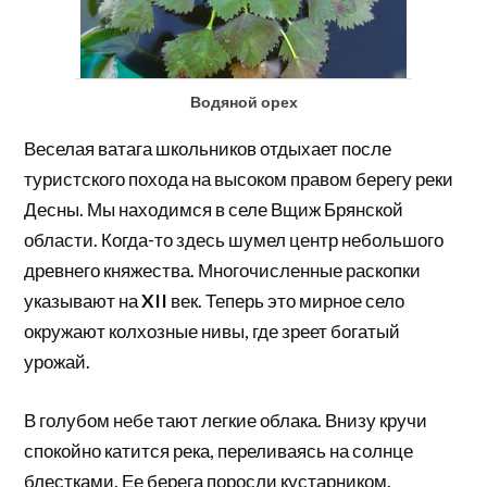
Водяной орех
Веселая ватага школьников отдыхает после
туристского похода на высоком правом берегу реки
Десны. Мы находимся в селе Вщиж Брянской
области. Когда-то здесь шумел центр небольшого
древнего княжества. Многочисленные раскопки
указывают на
XII
век. Теперь это мирное село
окружают колхозные нивы, где зреет богатый
урожай.
В голубом небе тают легкие облака. Внизу кручи
спокойно катится река, переливаясь на солнце
блестками. Ее берега поросли кустарником.