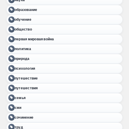
образование
обучение
общество
первая мировая война
политика
природа
психология
путешествие
путешествия
семья
сми
сочинение
труд