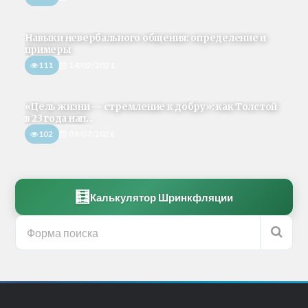
Навыки невербального общения: определение и
примеры
111
14/02/2021
«Цель жизни — стремление к добру»: как Толстой
в 23 года нап...
102
09/07/2026
🧮
Калькулятор Шринкфляции