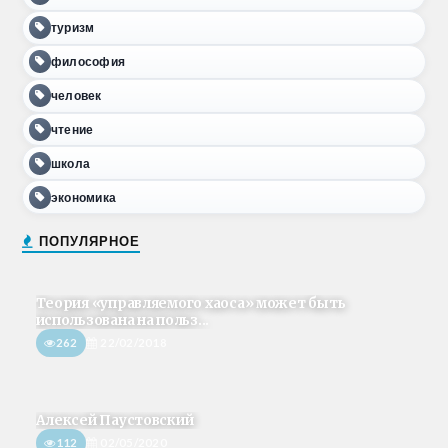
туризм
философия
человек
чтение
школа
экономика
ПОПУЛЯРНОЕ
Теория «управляемого хаоса» может быть
использована на польз...
262
22/02/2018
Алексей Паустовский
112
02/05/2020