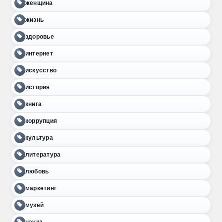
женщина
жизнь
здоровье
интернет
искусство
история
книга
коррупция
культура
литература
любовь
маркетинг
музей
наука