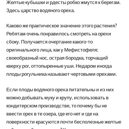
Желтые кубышки и рдесты робко жмутся к берегам.
Здесь царство водяного ореха.
Каково же практическое значение этого растения?
Ребятам очень понравилось смотреть на орехи
сбоку. Получается очертание какого-то
оригинального лица, как у Мефистофеля;
своеобразный нос, острая бородка, торчащий
кверху рог, оттопыренные уши. Недаром иногда
плоды рогульника называют чертовыми орехами.
Если плоды водяного ореха питательны и из них
можно добывать муку и крупу, использовать в
кондитерском производстве, то почему бы не
ввести орех в те озера, где его нет и где на
поверхности красуются почти бесполезные желтые