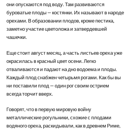
они опускаются под воду. Там развиваются
буроватые плоды — костянки. Их называют в народе
орехами. В образовании плодов, кроме пестика,
заметно участие цветоложа и затвердевшей
чашечки.
Еще стоит август месяц, а часть листьев ореха уже
окрасилась в красный цвет осени. Легко
отваливаются и падают на дно водоема и плоды.
Каждый плод снабжен четырьмя рогами. Как бы вы
ни поставили плод — один рог своим острием
всегда торчит вверх.
Говорят, что в первую мировую войну
металлические рогульники, схожие с плодами
водяного ореха, раскидывали, как в древнем Риме,