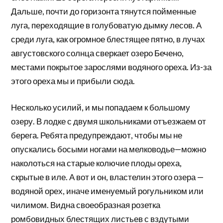
Дальше, почти до горизонта тянутся пойменные
луга, переходящие в голубоватую дымку лесов. А
среди луга, как огромное блестящее пятно, в лучах
августовского солнца сверкает озеро Бечено,
местами покрытое зарослями водяного ореха. Из-за
этого ореха мы и прибыли cюда.
Несколько усилий, и мы попадаем к большому
озеру. В лодке с двумя школьниками отъезжаем от
берега. Ребята предупреждают, чтобы мы не
опускались босыми ногами на мелководье—можно
наколоться на старые колючие плоды ореха,
скрытые в иле. А вот и он, властелин этого озера —
водяной орех, иначе именуемый рогульником или
чилимом. Видна своеобразная розетка
ромбовидных блестящих листьев с вздутыми