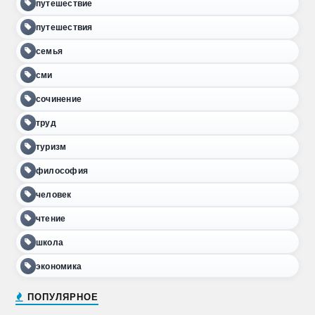
путешествие
путешествия
семья
сми
сочинение
труд
туризм
философия
человек
чтение
школа
экономика
ПОПУЛЯРНОЕ