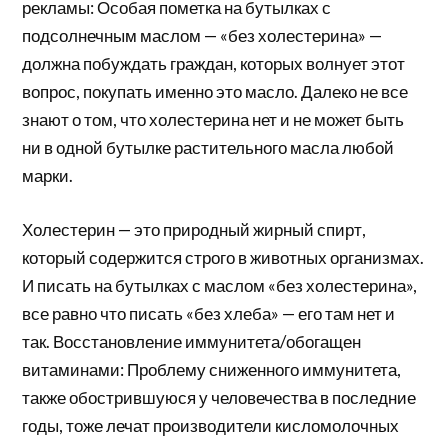
рекламы: Особая пометка на бутылках с
подсолнечным маслом — «без холестерина» —
должна побуждать граждан, которых волнует этот
вопрос, покупать именно это масло. Далеко не все
знают о том, что холестерина нет и не может быть
ни в одной бутылке растительного масла любой
марки.
Холестерин — это природный жирный спирт,
который содержится строго в животных организмах.
И писать на бутылках с маслом «без холестерина»,
все равно что писать «без хлеба» — его там нет и
так. Восстановление иммунитета/обогащен
витаминами: Проблему сниженного иммунитета,
также обострившуюся у человечества в последние
годы, тоже лечат производители кисломолочных