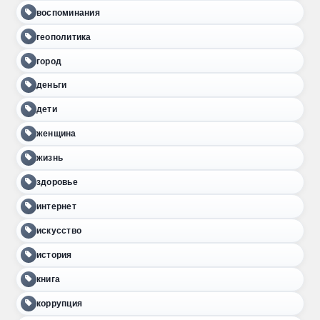
воспоминания
геополитика
город
деньги
дети
женщина
жизнь
здоровье
интернет
искусство
история
книга
коррупция