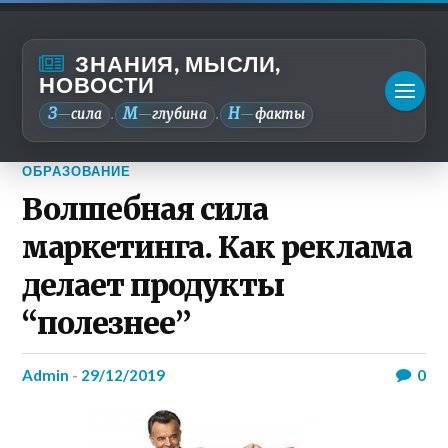
ЗНАНИЯ, МЫСЛИ,
НОВОСТИ
З
М
Н
—
сила
—
глубина
—
факты
.
.
ОБРАЗОВАНИЕ
Волшебная сила
маркетинга. Как реклама
делает продукты
“полезнее”
admin
-
29/12/2019
0