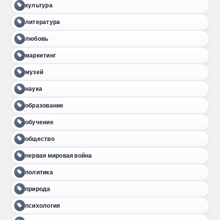
культура
литература
любовь
маркетинг
музей
наука
образование
обучение
общество
первая мировая война
политика
природа
психология