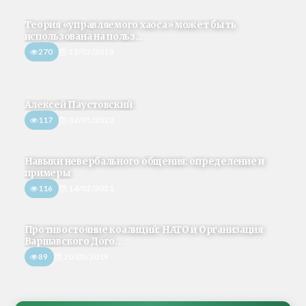
Теория «управляемого хаоса» может быть
использована на польз...
270
22/02/2018
Алексей Паустовский
117
02/05/2020
Навыки невербального общения: определение и
примеры
116
14/02/2021
Противостояние коалиций: НАТО и Организация
Варшавского Дого...
89
20/05/2019