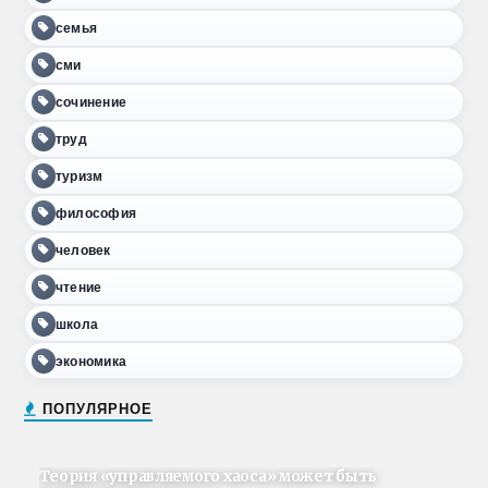
семья
сми
сочинение
труд
туризм
философия
человек
чтение
школа
экономика
ПОПУЛЯРНОЕ
Теория «управляемого хаоса» может быть