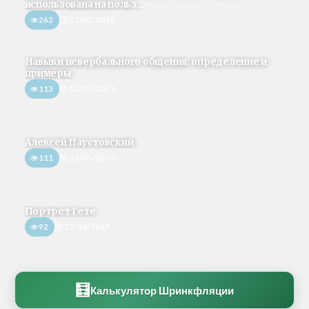
использована на польз...
262
22/02/2018
Навыки невербального общения: определение и
примеры
113
14/02/2021
Алексей Паустовский
111
02/05/2020
Портрет Гете
92
17/04/2019
🧮
Калькулятор Шринкфляции