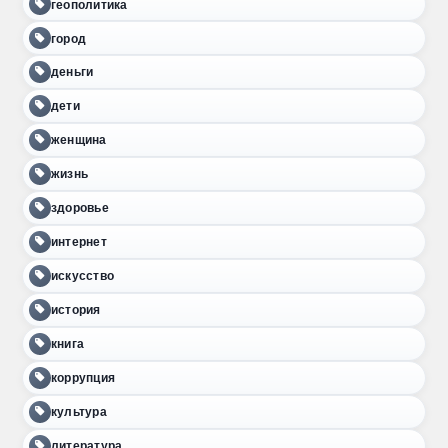
геополитика
город
деньги
дети
женщина
жизнь
здоровье
интернет
искусство
история
книга
коррупция
культура
литература