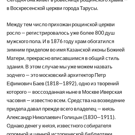
в Воскресенской церкви города Тарусы.
Между тем число прихожан рощинской церкви
росло — регистрировалось уже более 800 душ
мужского пола. И в 1876 году храм обогатился
зимним приделом во имя Казанской иконы Божией
Матери, прекрасно вписавшимся в общий стиль
здания. В этом случае мы уже можем назвать
зодчего — это московский архитектор Петр
Ефимович Баев (1818—1892), одно из творений
которого — воссозданная ныне в Москве Иверская
часовня — известно всем. Средства на возведение
придела давал прежде всего владелец — князь
Александр Николаевич Голицын (1830—1911).
Однако денег у князя, известного собирателя
огромной и ценной исторической библиотеки,