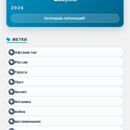
2026
Календарь публикаций
МЕТКИ
Афганистан
Россия
Таруса
Урал
бизнес
ботаника
война
воспоминания