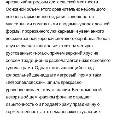
чрезвычайно редким для сельской местности.
Основной объем этого сравнительно небольшого,
но очень гармоничного здания завершается
массивными сомкнутыми сводами купола сложной
формы, прорезанного лю-карнами и увенчанного
восьмигранной короной светового барабана. Легкая
двухъярусная колокольня стоит на четырех
рустованных «ногах», причем верхний ярус не
совсем традиционно располагается ниже основного
купола храма. Однако возвышающийся над
колокольней двенадцатиметровый, прямо-таки
«петропавловский», шпиль прекрасно
уравновешивает силуэт здания. Белокаменный
декор на общем красном фоне не страдает
избыточностью и придает храму праздничную
торжественность, что немаловажно в условиях