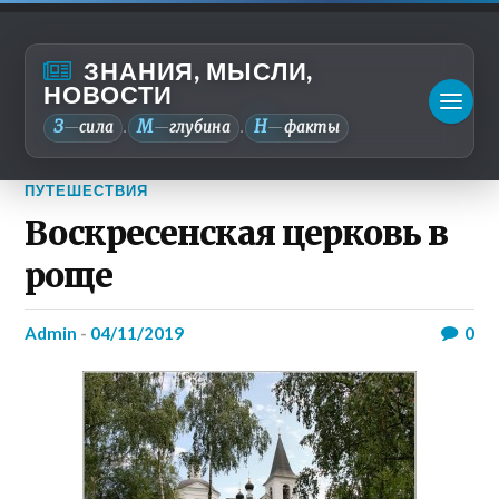
ЗНАНИЯ, МЫСЛИ,
НОВОСТИ
З
М
Н
—
сила
—
глубина
—
факты
.
.
ПУТЕШЕСТВИЯ
Воскресенская церковь в
роще
admin
-
04/11/2019
0