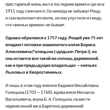
престарелый князь жил в последнее время и где он в
1911 году скончался. Он никогда не забывал Рощу,
и сын выполнил его волю, но они упустили из виду,
что «вечных времен» не бывает.
Однако обратимся к 1757 году. Рощей уже 75 лет
владеют потомки знаменитого князя Бориса
Алексеевича Голицына («дядьки» Петра I), но
она остается все такой же сплошь деревянной,
как и при предыдущих владельцах — князьях
Лыковых и Хворостининых.
И лишь в этом году княгиня Евдокия Михайловна
Голицына (1703 — 1768), вдова князя Михаила
Васильевича, внука Б. А. Голицына, на месте
перенесенной ею в Барятино деревянной