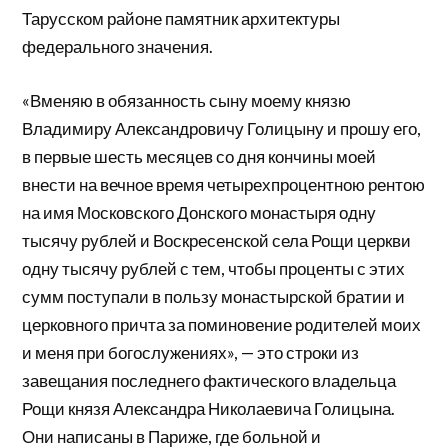
Тарусском районе памятник архитектуры
федерального значения.
«Вменяю в обязанность сыну моему князю
Владимиру Александровичу Голицыну и прошу его,
в первые шесть месяцев со дня кончины моей
внести на вечное время четырехпроцентною рентою
на имя Московского Донского монастыря одну
тысячу рублей и Воскресенской села Рощи церкви
одну тысячу рублей с тем, чтобы проценты с этих
сумм поступали в пользу монастырской братии и
церковного причта за поминовение родителей моих
и меня при богослужениях», — это строки из
завещания последнего фактического владельца
Рощи князя Александра Николаевича Голицына.
Они написаны в Париже, где больной и