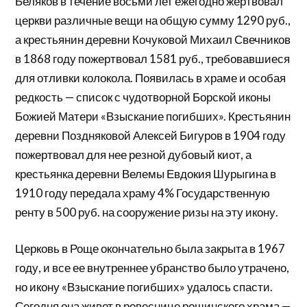
Беляков в течение восьми лет ежегодно жертвовал
церкви различные вещи на общую сумму 1290 руб.,
а крестьянин деревни Кочуковой Михаил Свечников
в 1868 году пожертвовал 1581 руб., требовавшиеся
для отливки колокола. Появилась в храме и особая
редкость — список с чудотворной Борской иконы
Божией Матери «Взыскание погибших». Крестьянин
деревни Поздняковой Алексей Бигуров в 1904 году
пожертвовал для нее резной дубовый киот, а
крестьянка деревни Велемы Евдокия Шурыгина в
1910 году передала храму 4% Государственную
ренту в 500 руб. на сооружение ризы на эту икону.
Церковь в Роще окончательно была закрыта в 1967
году, и все ее внутреннее убранство было утрачено,
но икону «Взыскание погибших» удалось спасти.
Сегодня она живет в ровеснице рощинского храма —