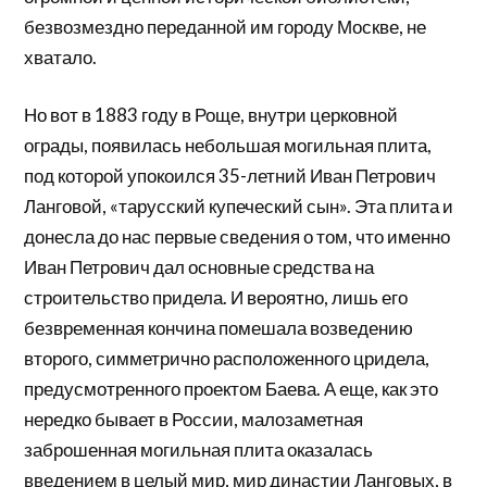
безвозмездно переданной им городу Москве, не
хватало.
Но вот в 1883 году в Роще, внутри церковной
ограды, появилась небольшая могильная плита,
под которой упокоился 35-летний Иван Петрович
Ланговой, «тарусский купеческий сын». Эта плита и
донесла до нас первые сведения о том, что именно
Иван Петрович дал основные средства на
строительство придела. И вероятно, лишь его
безвременная кончина помешала возведению
второго, симметрично расположенного цридела,
предусмотренного проектом Баева. А еще, как это
нередко бывает в России, малозаметная
заброшенная могильная плита оказалась
введением в целый мир, мир династии Ланговых, в