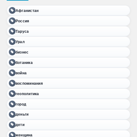
Афганистан
Россия
Таруса
Урал
бизнес
ботаника
война
воспоминания
геополитика
город
деньги
дети
женщина