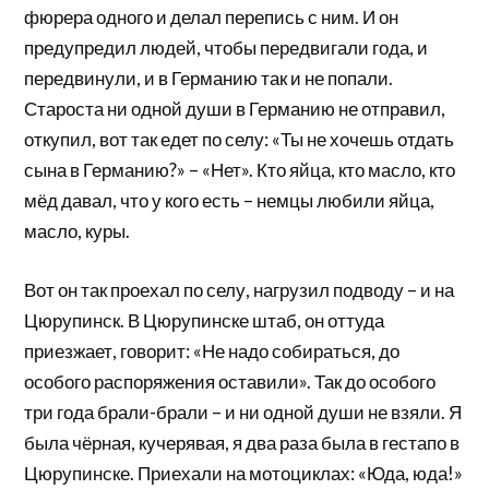
фюрера одного и делал перепись с ним. И он
предупредил людей, чтобы передвигали года, и
передвинули, и в Германию так и не попали.
Староста ни одной души в Германию не отправил,
откупил, вот так едет по селу: «Ты не хочешь отдать
сына в Германию?» – «Нет». Кто яйца, кто масло, кто
мёд давал, что у кого есть – немцы любили яйца,
масло, куры.
Вот он так проехал по селу, нагрузил подводу – и на
Цюрупинск. В Цюрупинске штаб, он оттуда
приезжает, говорит: «Не надо собираться, до
особого распоряжения оставили». Так до особого
три года брали-брали – и ни одной души не взяли. Я
была чёрная, кучерявая, я два раза была в гестапо в
Цюрупинске. Приехали на мотоциклах: «Юда, юда!»