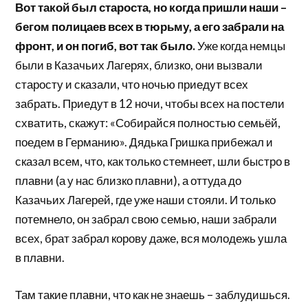
Вот такой был староста, но когда пришли наши –
бегом полицаев всех в тюрьму, а его забрали на
фронт, и он погиб, вот так было.
Уже когда немцы
были в Казачьих Лагерях, близко, они вызвали
старосту и сказали, что ночью приедут всех
забрать. Приедут в 12 ночи, чтобы всех на постели
схватить, скажут: «Собирайся полностью семьёй,
поедем в Германию». Дядька Гришка прибежал и
сказал всем, что, как только стемнеет, шли быстро в
плавни (а у нас близко плавни), а оттуда до
Казачьих Лагерей, где уже наши стояли. И только
потемнело, он забрал свою семью, наши забрали
всех, брат забрал корову даже, вся молодежь ушла
в плавни.
Там такие плавни, что как не знаешь – заблудишься.