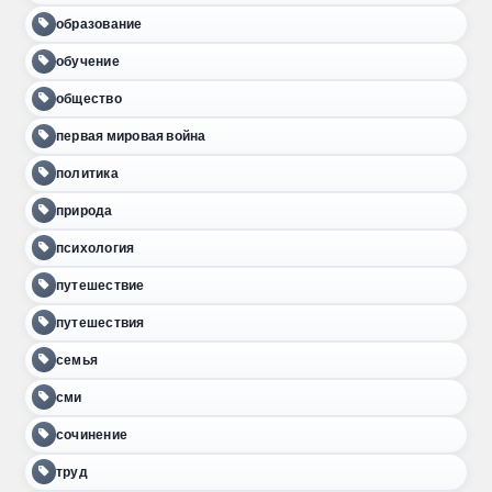
образование
обучение
общество
первая мировая война
политика
природа
психология
путешествие
путешествия
семья
сми
сочинение
труд