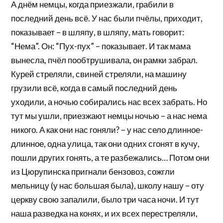
А днём немцы, когда приезжали, грабили в
последний день всё. У нас были пчёлы, приходит,
показывает – в шляпу, в шляпу, мать говорит:
“Нема”. Он: “Пух-пух” – показывает. И так мама
вынесла, пчёл пообтрушивала, он рамки забрал.
Курей стреляли, свиней стреляли, на машину
грузили всё, когда в самый последний день
уходили, а ночью собирались нас всех забрать. Но
тут мы ушли, приезжают немцы ночью – а нас нема
никого. А как они нас гоняли? – у нас село длинное-
длинное, одна улица, так они одних сгонят в кучу,
пошли других гонять, а те разбежались… Потом они
из Цюрупинска пригнали бензовоз, сожгли
мельницу (у нас большая была), школу нашу – оту
церкву свою запалили, было три часа ночи. И тут
наша разведка на конях, и их всех перестреляли,