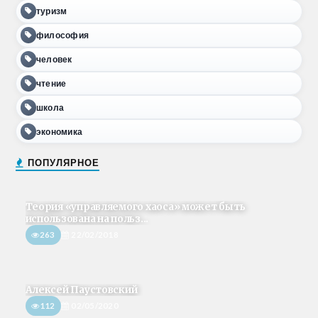
туризм
философия
человек
чтение
школа
экономика
ПОПУЛЯРНОЕ
Теория «управляемого хаоса» может быть
использована на польз...
263
22/02/2018
Алексей Паустовский
112
02/05/2020