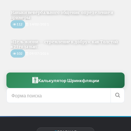
Навыки невербального общения: определение и
примеры
112
14/02/2021
«Цель жизни — стремление к добру»: как Толстой
в 23 года нап...
102
09/07/2026
🧮
Калькулятор Шринкфляции