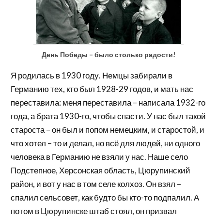
День Победы – было столько радости!
Я родилась в 1930 году. Немцы забирали в
Германию тех, кто был 1928-29 годов, и мать нас
переставила: меня переставила – написала 1932-го
года, а брата 1930-го, чтобы спасти. У нас был такой
староста – он был и попом немецким, и старостой, и
что хотел – то и делал, но всё для людей, ни одного
человека в Германию не взяли у нас. Наше село
Подстепное, Херсонская область, Цюрупинский
район, и вот у нас в том селе колхоз. Он взял –
спалил сельсовет, как будто бы кто-то подпалил. А
потом в Цюрупинске штаб стоял, он призвал