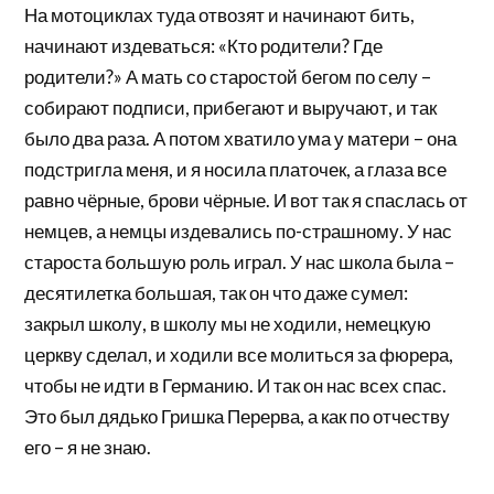
На мотоциклах туда отвозят и начинают бить,
начинают издеваться: «Кто родители? Где
родители?» А мать со старостой бегом по селу –
собирают подписи, прибегают и выручают, и так
было два раза. А потом хватило ума у матери – она
подстригла меня, и я носила платочек, а глаза все
равно чёрные, брови чёрные. И вот так я спаслась от
немцев, а немцы издевались по-страшному. У нас
староста большую роль играл. У нас школа была –
десятилетка большая, так он что даже сумел:
закрыл школу, в школу мы не ходили, немецкую
церкву сделал, и ходили все молиться за фюрера,
чтобы не идти в Германию. И так он нас всех спас.
Это был дядько Гришка Перерва, а как по отчеству
его – я не знаю.