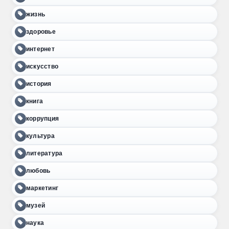
жизнь
здоровье
интернет
искусство
история
книга
коррупция
культура
литература
любовь
маркетинг
музей
наука