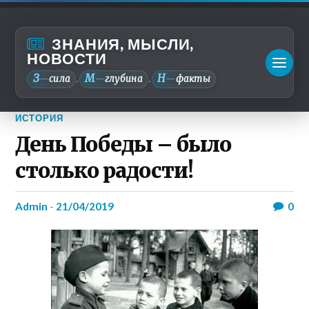
ЗНАНИЯ, МЫСЛИ,
НОВОСТИ
З
М
Н
—
сила
—
глубина
—
факты
.
.
ИСТОРИЯ
День Победы – было
столько радости!
admin
-
21/04/2019
0