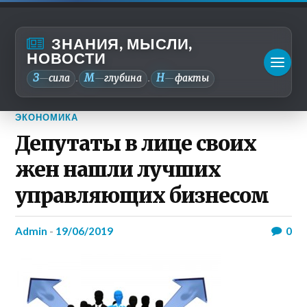
ЗНАНИЯ, МЫСЛИ,
НОВОСТИ
З
М
Н
—
сила
—
глубина
—
факты
.
.
ЭКОНОМИКА
Депутаты в лице своих
жен нашли лучших
управляющих бизнесом
admin
-
19/06/2019
0