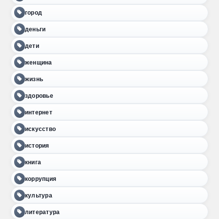
город
деньги
дети
женщина
жизнь
здоровье
интернет
искусство
история
книга
коррупция
культура
литература