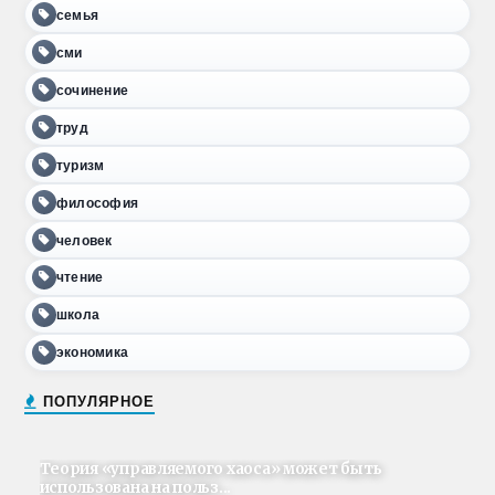
семья
сми
сочинение
труд
туризм
философия
человек
чтение
школа
экономика
ПОПУЛЯРНОЕ
Теория «управляемого хаоса» может быть
использована на польз...