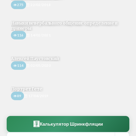
275
22/02/2018
Навыки невербального общения: определение и
примеры
116
14/02/2021
Алексей Паустовский
114
02/05/2020
Портрет Гете
89
17/04/2019
🧮
Калькулятор Шринкфляции