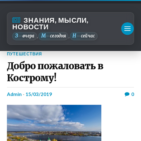
ЗНАНИЯ, МЫСЛИ,
НОВОСТИ
З
М
Н
—
вчера
—
сегодня
—
сейчас
,
,
ПУТЕШЕСТВИЯ
Добро пожаловать в
Кострому!
admin
-
15/03/2019
0