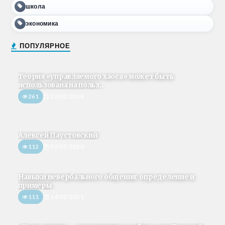
школа
экономика
ПОПУЛЯРНОЕ
Теория «управляемого хаоса» может быть
использована на польз...
261
22/02/2018
Алексей Паустовский
112
02/05/2020
Навыки невербального общения: определение и
примеры
111
14/02/2021