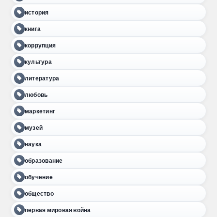
история
книга
коррупция
культура
литература
любовь
маркетинг
музей
наука
образование
обучение
общество
первая мировая война