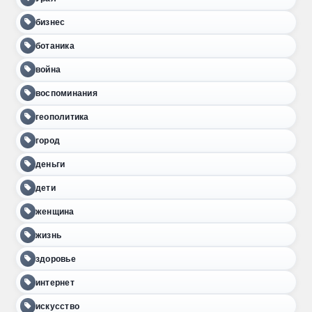
бизнес
ботаника
война
воспоминания
геополитика
город
деньги
дети
женщина
жизнь
здоровье
интернет
искусство