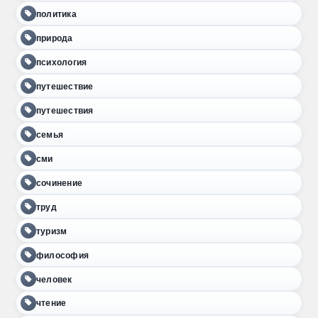
политика
природа
психология
путешествие
путешествия
семья
сми
сочинение
труд
туризм
философия
человек
чтение