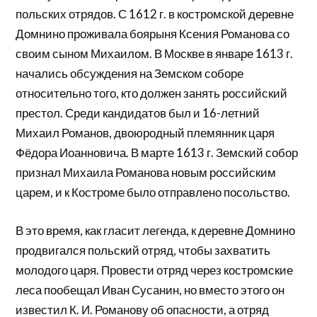
польских отрядов. С 1612 г. в костромской деревне
Домнино проживала боярыня Ксения Романова со
своим сыном Михаилом. В Москве в январе 1613 г.
начались обсуждения на Земском соборе
относительно того, кто должен занять российский
престол. Среди кандидатов был и 16-летний
Михаил Романов, двоюродный племянник царя
Фёдора Иоанновича. В марте 1613 г. Земский собор
признал Михаила Романова новым российским
царем, и к Костроме было отправлено посольство.
В это время, как гласит легенда, к деревне Домнино
продвигался польский отряд, чтобы захватить
молодого царя. Провести отряд через костромские
леса пообещал Иван Сусанин, но вместо этого он
известил К. И. Романову об опасности, а отряд