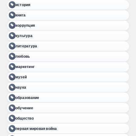
история
книга
коррупция
культура
литература
любовь
маркетинг
музей
наука
образование
обучение
общество
первая мировая война