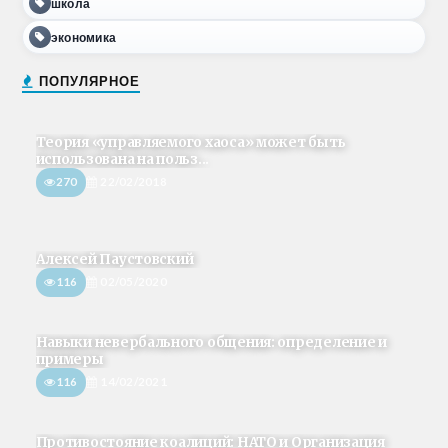
школа
экономика
ПОПУЛЯРНОЕ
Теория «управляемого хаоса» может быть
использована на польз...
270
22/02/2018
Алексей Паустовский
116
02/05/2020
Навыки невербального общения: определение и
примеры
116
14/02/2021
Противостояние коалиций: НАТО и Организация