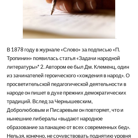
В 1878 году в журнале «Слово» за подписью «П.
Тропинин» появилась статья «Задачи народной
литературы»* 2. Автором ее был Дм. Клеменц, один
из зачинателей героического «хождения в народ». О
просветительской педагогической деятельности в
народе он пишет в духе прежних демократических
традиций. Вслед за Чернышевским,
Добролюбовым и Писаревым он повторяет, что и
нынешние либералы «выдают народное
образование за панацею от всех современных бед».
Нельзя, конечно, не сочувствовать поднятию уровня