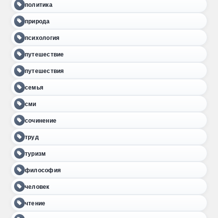
политика
природа
психология
путешествие
путешествия
семья
сми
сочинение
труд
туризм
философия
человек
чтение