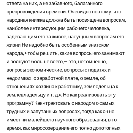
ответа на них, а не забавного, балаганного
препровождения времени. Очевидно поэтому, что
народная книжка должна быть посвящена вопросам,
наиболее интересующим рабочего человека,
задевающим его за живое, насущным вопросам его
жизни Не надобно быть особенным знатоком
народа, чтобы решить, какие вопросы его занимают
и волнуют больше всего,— это, несомненно,
вопросы экономические, вопросы о податях и
недоимках, о заработной плате, о земле, об
отношениях хозяина к работнику, земледельца к
землевладельцу и т. д.». Но как реализовать эту
программу? Как «трактовать с народом о самых
трудных и запутанных вопросах, тогда как он не
имеет ни малейшего научного образования, в то
время, как миросозерцание его полно допотопных