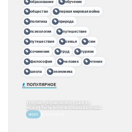
образование
обучение
общество
первая мировая война
политика
природа
психология
путешествие
путешествия
семья
сми
сочинение
труд
туризм
философия
человек
чтение
школа
экономика
ПОПУЛЯРНОЕ
Теория «управляемого хаоса»
может быть использована на польз...
265
22/02/2018