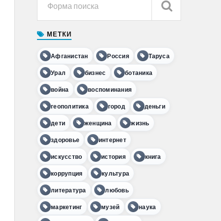
МЕТКИ
Афганистан
Россия
Таруса
Урал
бизнес
ботаника
война
воспоминания
геополитика
город
деньги
дети
женщина
жизнь
здоровье
интернет
искусство
история
книга
коррупция
культура
литература
любовь
маркетинг
музей
наука