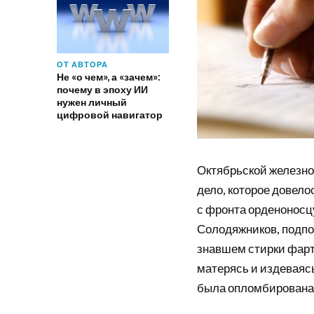
ОТ АВТОРА
Не «о чем», а «зачем»:
почему в эпоху ИИ
нужен личный
цифровой навигатор
Октябрьской железной
дело, которое довел
с фронта орденоносц
Солодяжников, подпо
знавшем стирки фарту
матерясь и издеваясь
была опломбирована,