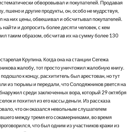
стематически обворовывал и покупателей. Продавая
у, пшено и другие продукты, он, особо не мудрствуя,
 на них цены, обвешивал и обсчитывал покупателей.
найти и допросить более десяти человек, с кем
ил таким образом, обсчитав их на сумму более 130
старелая Крупина. Когда она на станции Сегежа
никова жалобу, тот просто уничтожил жалобную книгу.
 подошло к концу, расхититель был арестован, но тут
ли из тюрьмы и передали, что Солодяжников рвется на
обнаружил среди заключенных вора, который 29 октября
елок и похитил из его кассы деньги. Из рассказа
вало, что он оказался невольным слушателем
ившего между тремя его сокамерниками, во время
 проговорился, что был одним из участников кражи из