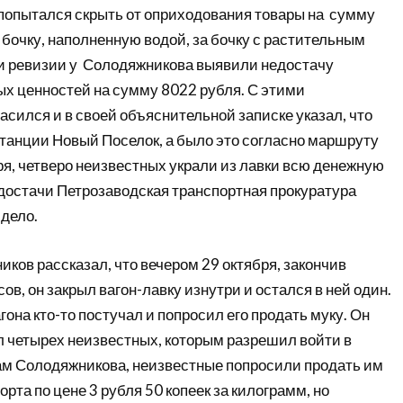
 попытался скрыть от оприходования товары на сумму
бочку, наполненную водой, за бочку с растительным
и ревизии у Солодяжникова выявили недостачу
х ценностей на сумму 8022 рубля. С этими
асился и в своей объяснительной записке указал, что
 станции Новый Поселок, а было это согласно маршруту
ря, четверо неизвестных украли из лавки всю денежную
едостачи Петрозаводская транспортная прокуратура
дело.
ков рассказал, что вечером 29 октября, закончив
ов, он закрыл вагон-лавку изнутри и остался в ней один.
гона кто-то постучал и попросил его продать муку. Он
л четырех неизвестных, которым разрешил войти в
вам Солодяжникова, неизвестные попросили продать им
рта по цене 3 рубля 50 копеек за килограмм, но