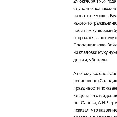
29 октября 1959 года
случайно познакомил
назвать не может. Бу
какого-то гражданина
набитым купюрами бу
оторвался, а потому 
Солодяжникова. Зайдя
из кладовки муку нуж
деньги, убежали.
А потому, со слов Сал
невиновного Солодяж
правдивости показани
хищения и отсидевше
лет Салова, А.И. Чер
показал, что названи