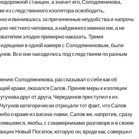
нодорожной станции, а значит его, Солодяжникова,
же из следственного изолятора освободить,
чно извинившись за причиненные неудобства и напрочь
ю честного человека, а найденного именно им, а не
вателем злодея примерно наказать. Тремя
сидящими в одной камере с Солодяжниковым, были
унов. Все они находились под следствием по разным
влению Солодяжникова, рассказывал о себе как об
щей кражи, оказался Салов. Приняв меры к изоляции
угунова друг от друга, Черкудинов приступил к их
Чугунов категорически отрицали тот факт, что Салов
ибо о краже из вагона-лавки. Салов же, напротив, сразу
тоявшемся, якобы, с сокамерниками разговоре и в своем
танции Новый Поселок, которую он, вроде как, совершил