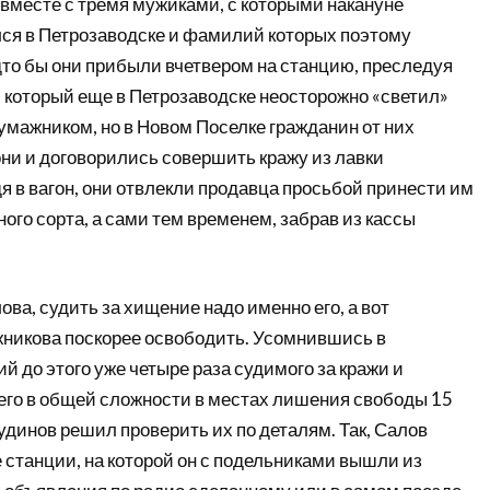
 вместе с тремя мужиками, с которыми накануне
ся в Петрозаводске и фамилий которых поэтому
дто бы они прибыли вчетвером на станцию, преследуя
, который еще в Петрозаводске неосторожно «светил»
мажником, но в Новом Поселке гражданин от них
они и договорились совершить кражу из лавки
 в вагон, они отвлекли продавца просьбой принести им
ного сорта, а сами тем временем, забрав из кассы
ова, судить за хищение надо именно его, а вот
никова поскорее освободить. Усомнившись в
й до этого уже четыре раза судимого за кражи и
го в общей сложности в местах лишения свободы 15
кудинов решил проверить их по деталям. Так, Салов
е станции, на которой он с подельниками вышли из