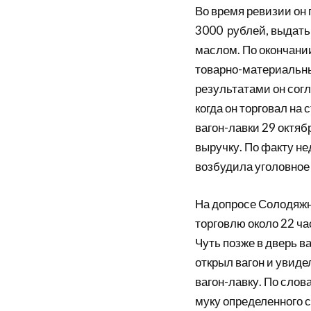
Во время ревизии он
3000 рублей, выдать 
маслом. По окончани
товарно-материальны
результатами он согл
когда он торговал на
вагон-лавки 29 октяб
выручку. По факту н
возбудила уголовное 
На допросе Солодяжни
торговлю около 22 час
Чуть позже в дверь ва
открыл вагон и увиде
вагон-лавку. По сло
муку определенного со