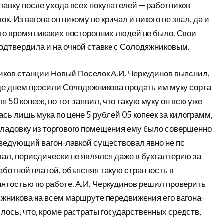
лавку после ухода всех покупателей — работников
. Из вагона он никому не кричал и никого не звал, да и
то время никаких посторонних людей не было. Свои
одтвердила и на очной ставке с Солодяжниковым.
иков станции Новый Поселок А.И. Черкудинов выяснил,
еще днем просили Солодяжникова продать им муку сорта
я 50 копеек, но тот заявил, что такую муку он всю уже
лась лишь мука по цене 5 рублей 05 копеек за килограмм,
 кладовку из торгового помещения ему было совершенно
аведующий вагон-лавкой существовал явно не по
ал, периодически не являлся даже в бухгалтерию за
аботной платой, объясняя такую странность в
ятостью по работе. А.И. Черкудинов решил проверить
жникова на всем маршруте передвижения его вагона-
илось, что, кроме растраты государственных средств,