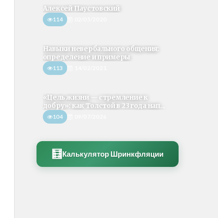
Алексей Паустовский
114
02/05/2020
Навыки невербального общения:
определение и примеры
113
14/02/2021
«Цель жизни — стремление к
добру»: как Толстой в 23 года нап...
104
09/07/2026
🧮
Калькулятор Шринкфляции