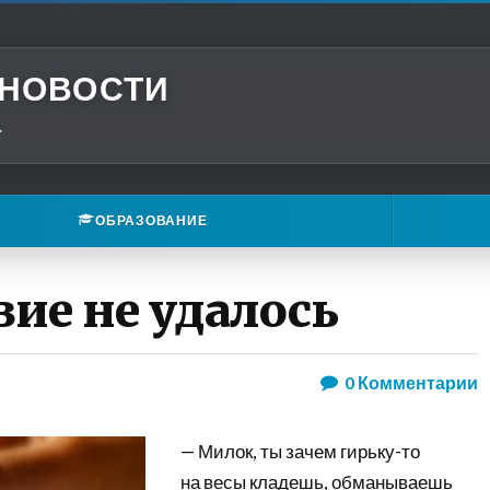
 НОВОСТИ
.
ОБРАЗОВАНИЕ
вие не удалось
0
Комментарии
— Милок, ты зачем гирьку-то
на весы кладешь, обманываешь