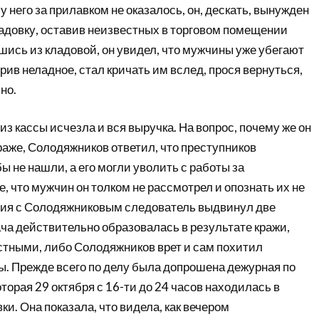
у него за прилавком не оказалось, он, дескать, вынужден
ладовку, оставив неизвестных в торговом помещении
шись из кладовой, он увидел, что мужчины уже убегают
зрив неладное, стал кричать им вслед, прося вернуться,
но.
з кассы исчезла и вся выручка. На вопрос, почему же он
раже, Солодяжников ответил, что преступников
ы не нашли, а его могли уволить с работы за
е, что мужчин он толком не рассмотрел и опознать их не
ия с Солодяжниковым следователь выдвинул две
ча действительно образовалась в результате кражи,
тными, либо Солодяжников врет и сам похитил
ы. Прежде всего по делу была допрошена дежурная по
оторая 29 октября с 16-ти до 24 часов находилась в
ки. Она показала, что видела, как вечером