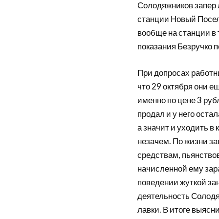
Солодяжников запер 
станции Новый Поселок
вообще на станции в 
показания Безручко п
При допросах работн
что 29 октября они 
именно по цене 3 рубл
продал и у него оста
а значит и уходить в
незачем. По жизни з
средствам, пьянствов
начисленной ему зар
поведении жуткой зан
деятельность Солодя
лавки. В итоге выясн