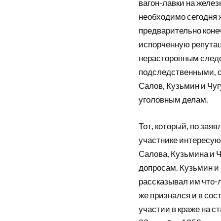
вагон-лавки на желез
необходимо сегодня 
предварительно коне
испорченную репутаци
нерасторопным следо
подследственными, 
Салов, Кузьмин и Чуг
уголовным делам.
Тот, который, по зая
участнике интересую
Салова, Кузьмина и Ч
допросам. Кузьмин и 
рассказывал им что-л
же признался и в сос
участии в краже на с