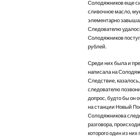
Солодяжников еще си
сливочное масло, мук
элементарно завышал
Следователю удалось 
Солодяжников поступ
рублей.
Среди них была и пре
написала на Солодяж
Следствие, казалось,
следователю позвони
допрос, будто бы он 
на станции Новый Пос
Солодяжникова следо
разговора, происход
которого один из них