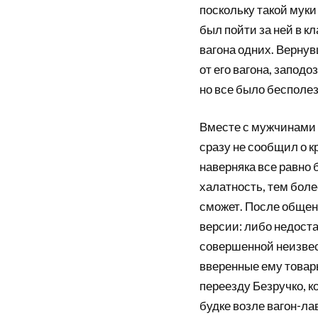
поскольку такой муки 
был пойти за ней в к
вагона одних. Вернув
от его вагона, заподо
но все было бесполез
Вместе с мужчинами и
сразу не сообщил о к
наверняка все равно б
халатность, тем боле
сможет. После общен
версии: либо недоста
совершенной неизвес
вверенные ему товар
переезду Безручко, к
будке возле вагон-лав