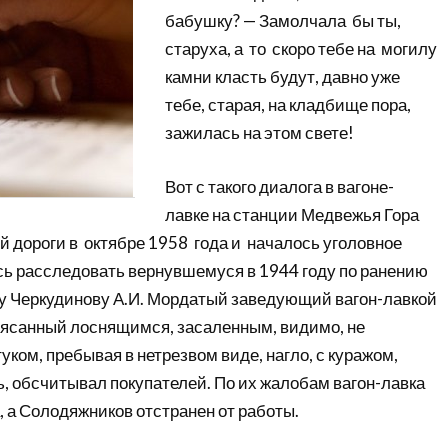
бабушку? — Замолчала бы ты,
старуха, а то скоро тебе на могилу
камни класть будут, давно уже
тебе, старая, на кладбище пора,
зажилась на этом свете!
Вот с такого диалога в вагоне-
лавке на станции Медвежья Гора
 дороги в октябре 1958 года и началось уголовное
ось расследовать вернувшемуся в 1944 году по ранению
у Черкудинову А.И. Мордатый заведующий вагон-лавкой
ясанный лоснящимся, засаленным, видимо, не
ком, пребывая в нетрезвом виде, нагло, с куражом,
, обсчитывал покупателей. По их жалобам вагон-лавка
 а Солодяжников отстранен от работы.