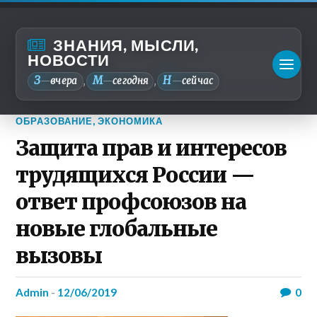
ЗНАНИЯ, МЫСЛИ,
НОВОСТИ
З
М
Н
—
вчера
—
сегодня
—
сейчас
,
,
ОБРАЗОВАНИЕ
,
ЭКОНОМИКА
Защита прав и интересов
трудящихся России —
ответ профсоюзов на
новые глобальные
вызовы
admin
-
12/06/2019
0